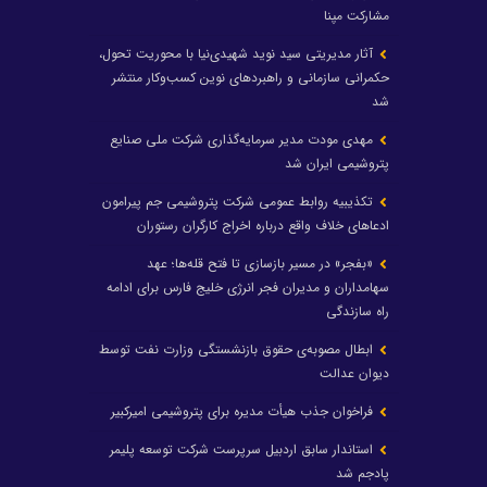
مشارکت مپنا
آثار مدیریتی سید نوید شهیدی‌نیا با محوریت تحول،
حکمرانی سازمانی و راهبردهای نوین کسب‌وکار منتشر
شد
مهدی مودت مدیر سرمایه‌گذاری شرکت ملی صنایع
پتروشیمی ایران شد
تکذیبیه روابط عمومی شرکت پتروشیمی جم پیرامون
ادعاهای خلاف واقع درباره اخراج کارگران رستوران
«بفجر» در مسیر بازسازی تا فتح قله‌ها؛ عهد
سهامداران و مدیران فجر انرژی خلیج فارس برای ادامه
راه سازندگی
ابطال مصوبه‌ی حقوق بازنشستگی وزارت نفت توسط
دیوان عدالت
فراخوان جذب هیأت مدیره برای پتروشیمی امیرکبیر
استاندار سابق اردبیل سرپرست شرکت توسعه پلیمر
پادجم شد