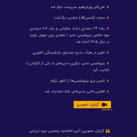
علی‌اکبر پورابراهیم سرپرست نیکو شد
محمد (شمس‌الله) جشنی درگذشت
رشد ۲۴ درصدی درآمد عملیاتی و رشد ۲۰۶ درصدی
سود خالص پتروشیمی غدیر / شغدیر برای جهش تولید
در سال ۱۴۰۵ آماده شد
تغییر در هیأت مدیره صندوق بازنشستگی کشوری
پتروشیمی غدیر، درگیری مدیرعامل با یکی از کارکنان را
تکذیب کرد
تامین برق پتروشیمی‌ها از کشور ترکیه
افشین خانی مدیرعامل بانک صادرات شد
ایرانول ۶ همت سود تقسیم کرد
گزارش تصویری
شریعتمداری در هلدینگ ماند/ وزیرنفت استعفا کرد
با حکم رئیس‌جمهور؛ دکتر عسکری‌آزاد و دکتر مروتی در
شورای سازمان بهینه‌سازی و مدیریت راهبردی انرژی
منصوب شدند