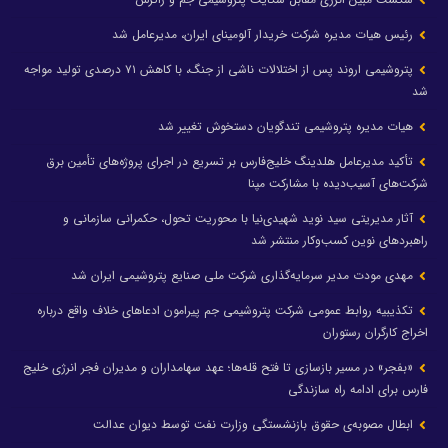
رئیس هیات مدیره شرکت خریدار آلومینای ایران، مدیرعامل شد
پتروشیمی اروند پس از اختلالات ناشی از جنگ، با کاهش ۷۱ درصدی تولید مواجه
شد
هیات مدیره پتروشیمی تندگویان دستخوش تغییر شد
تأکید مدیرعامل هلدینگ خلیج‌فارس بر تسریع در اجرای پروژه‌های تأمین برق
شرکت‌های آسیب‌دیده با مشارکت مپنا
آثار مدیریتی سید نوید شهیدی‌نیا با محوریت تحول، حکمرانی سازمانی و
راهبردهای نوین کسب‌وکار منتشر شد
مهدی مودت مدیر سرمایه‌گذاری شرکت ملی صنایع پتروشیمی ایران شد
تکذیبیه روابط عمومی شرکت پتروشیمی جم پیرامون ادعاهای خلاف واقع درباره
اخراج کارگران رستوران
«بفجر» در مسیر بازسازی تا فتح قله‌ها؛ عهد سهامداران و مدیران فجر انرژی خلیج
فارس برای ادامه راه سازندگی
ابطال مصوبه‌ی حقوق بازنشستگی وزارت نفت توسط دیوان عدالت