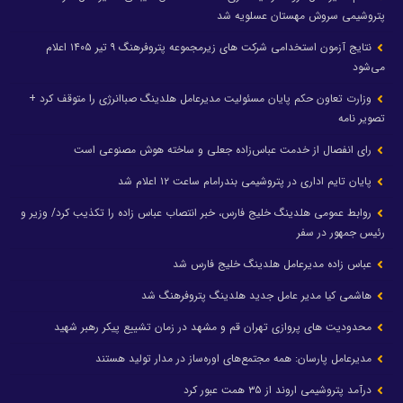
پتروشیمی سروش مهستان عسلویه شد
نتایج آزمون استخدامی شرکت های زیرمجموعه پتروفرهنگ ۹ تیر ۱۴۰۵ اعلام
می‌شود
وزارت تعاون حکم پایان مسئولیت مدیرعامل هلدینگ صباانرژی را متوقف کرد +
تصویر نامه
رای انفصال از خدمت عباس‌زاده جعلی و ساخته هوش مصنوعی است
پایان تایم اداری در پتروشیمی بندرامام ساعت ۱۲ اعلام شد
روابط عمومی هلدینگ خلیج فارس، خبر انتصاب عباس زاده را تکذیب کرد/ وزیر و
رئیس جمهور در سفر
عباس زاده مدیرعامل هلدینگ خلیج فارس شد
هاشمی کیا مدیر عامل جدید هلدینگ پتروفرهنگ شد
محدودیت های پروازی تهران قم و مشهد در زمان تشییع پیکر رهبر شهید
مدیرعامل پارسان: همه مجتمع‌های اوره‌ساز در مدار تولید هستند
درآمد پتروشیمی اروند از ۳۵ همت عبور کرد