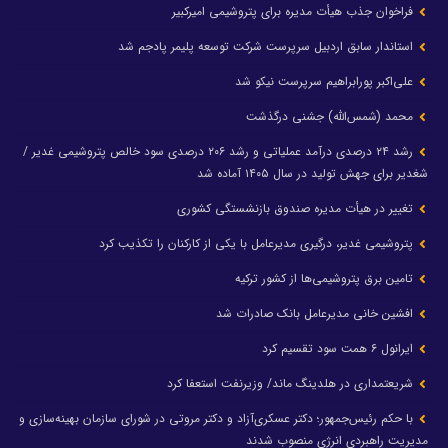
فراخوان جذب هیأت مدیره برای پتروشیمی امیرکبیر
استاندار سابق اردبیل سرپرست شرکت توسعه پلیمر پادجم شد
علی‌اکبر پورابراهیم سرپرست نیکو شد
محمد (شمس‌الله) جشنی درگذشت
رشد ۲۴ درصدی درآمد عملیاتی و رشد ۲۰۶ درصدی سود خالص پتروشیمی غدیر /
شغدیر برای جهش تولید در سال ۱۴۰۵ آماده شد
تغییر در هیأت مدیره صندوق بازنشستگی کشوری
پتروشیمی غدیر، درگیری مدیرعامل با یکی از کارکنان را تکذیب کرد
تامین برق پتروشیمی‌ها از کشور ترکیه
افشین خانی مدیرعامل بانک صادرات شد
ایرانول ۶ همت سود تقسیم کرد
شریعتمداری در هلدینگ ماند/ وزیرنفت استعفا کرد
با حکم رئیس‌جمهور؛ دکتر عسکری‌آزاد و دکتر مروتی در شورای سازمان بهینه‌سازی و
مدیریت راهبردی انرژی منصوب شدند