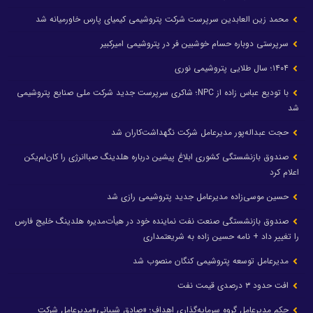
محمد زین العابدین سرپرست شرکت پتروشیمی کیمیای پارس خاورمیانه شد
سرپرستی دوباره حسام خوشبین فر در پتروشیمی امیرکبیر
۱۴۰۴؛ سال طلایی پتروشیمی نوری
با تودیع عباس زاده از NPC؛ شاکری سرپرست جدید شرکت ملی صنایع پتروشیمی
شد
حجت عبداله‌پور مدیرعامل شرکت نگهداشت‌کاران شد
صندوق بازنشستگی کشوری ابلاغ پیشین درباره هلدینگ صباانرژی را کان‌لم‌یکن
اعلام کرد
حسین موسی‌زاده مدیرعامل جدید پتروشیمی رازی شد
صندوق بازنشستگی صنعت نفت نماینده خود در هیأت‌مدیره هلدینگ خلیج فارس
را تغییر داد + نامه حسین زاده به شریعتمداری
مدیرعامل توسعه پتروشیمی کنگان منصوب شد
افت حدود ۳ درصدی قیمت نفت
حکم مدیرعامل گروه سرمایه‌گذاری اهداف؛ «صادق شیبانی»مدیرعامل شرکت