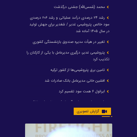
محمد (شمس‌الله) جشنی درگذشت
رشد ۲۴ درصدی درآمد عملیاتی و رشد ۲۰۶ درصدی
سود خالص پتروشیمی غدیر / شغدیر برای جهش تولید
در سال ۱۴۰۵ آماده شد
تغییر در هیأت مدیره صندوق بازنشستگی کشوری
پتروشیمی غدیر، درگیری مدیرعامل با یکی از کارکنان را
تکذیب کرد
تامین برق پتروشیمی‌ها از کشور ترکیه
افشین خانی مدیرعامل بانک صادرات شد
ایرانول ۶ همت سود تقسیم کرد
شریعتمداری در هلدینگ ماند/ وزیرنفت استعفا کرد
گزارش تصویری
با حکم رئیس‌جمهور؛ دکتر عسکری‌آزاد و دکتر مروتی در
شورای سازمان بهینه‌سازی و مدیریت راهبردی انرژی
منصوب شدند
محمد زین العابدین سرپرست شرکت پتروشیمی