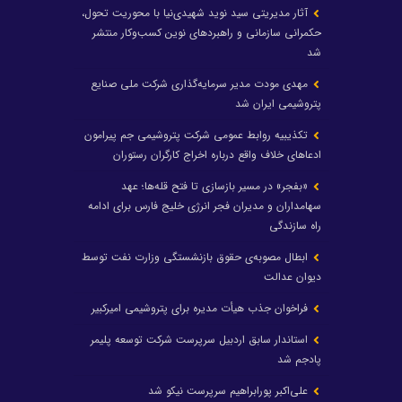
آثار مدیریتی سید نوید شهیدی‌نیا با محوریت تحول،
حکمرانی سازمانی و راهبردهای نوین کسب‌وکار منتشر
شد
مهدی مودت مدیر سرمایه‌گذاری شرکت ملی صنایع
پتروشیمی ایران شد
تکذیبیه روابط عمومی شرکت پتروشیمی جم پیرامون
ادعاهای خلاف واقع درباره اخراج کارگران رستوران
«بفجر» در مسیر بازسازی تا فتح قله‌ها؛ عهد
سهامداران و مدیران فجر انرژی خلیج فارس برای ادامه
راه سازندگی
ابطال مصوبه‌ی حقوق بازنشستگی وزارت نفت توسط
دیوان عدالت
فراخوان جذب هیأت مدیره برای پتروشیمی امیرکبیر
استاندار سابق اردبیل سرپرست شرکت توسعه پلیمر
پادجم شد
علی‌اکبر پورابراهیم سرپرست نیکو شد