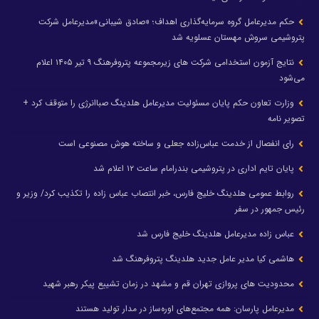
حکم مدیرعامل گروه سرمایه‌گذاری اهداف؛ «صادق شیبانی»مدیرعامل شرکت
پتروشیمی سروش مهستان عسلویه شد
نتایج آزمون استخدامی شرکت های زیرمجموعه پتروفرهنگ ۹ تیر ۱۴۰۵ اعلام
می‌شود
وزارت تعاون حکم پایان مسئولیت مدیرعامل هلدینگ صباانرژی را متوقف کرد +
تصویر نامه
رای انفصال از خدمت عباس‌زاده جعلی و ساخته هوش مصنوعی است
پایان تایم اداری در پتروشیمی بندرامام ساعت ۱۲ اعلام شد
روابط عمومی هلدینگ خلیج فارس، خبر انتصاب عباس زاده را تکذیب کرد/ وزیر و
رئیس جمهور در سفر
عباس زاده مدیرعامل هلدینگ خلیج فارس شد
هاشمی کیا مدیر عامل جدید هلدینگ پتروفرهنگ شد
محدودیت های پروازی تهران قم و مشهد در زمان تشییع پیکر رهبر شهید
مدیرعامل پارسان: همه مجتمع‌های اوره‌ساز در مدار تولید هستند