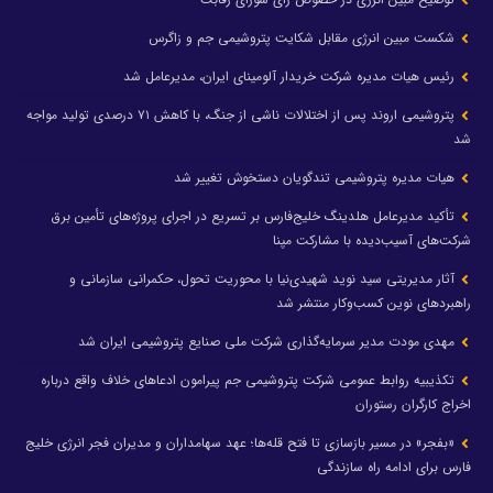
شکست مبین انرژی مقابل شکایت پتروشیمی جم و زاگرس
رئیس هیات مدیره شرکت خریدار آلومینای ایران، مدیرعامل شد
پتروشیمی اروند پس از اختلالات ناشی از جنگ، با کاهش ۷۱ درصدی تولید مواجه
شد
هیات مدیره پتروشیمی تندگویان دستخوش تغییر شد
تأکید مدیرعامل هلدینگ خلیج‌فارس بر تسریع در اجرای پروژه‌های تأمین برق
شرکت‌های آسیب‌دیده با مشارکت مپنا
آثار مدیریتی سید نوید شهیدی‌نیا با محوریت تحول، حکمرانی سازمانی و
راهبردهای نوین کسب‌وکار منتشر شد
مهدی مودت مدیر سرمایه‌گذاری شرکت ملی صنایع پتروشیمی ایران شد
تکذیبیه روابط عمومی شرکت پتروشیمی جم پیرامون ادعاهای خلاف واقع درباره
اخراج کارگران رستوران
«بفجر» در مسیر بازسازی تا فتح قله‌ها؛ عهد سهامداران و مدیران فجر انرژی خلیج
فارس برای ادامه راه سازندگی