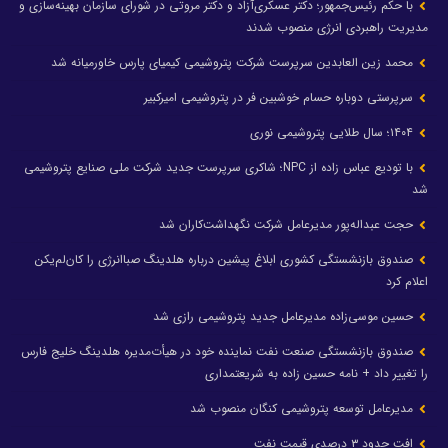
با حکم رئیس‌جمهور؛ دکتر عسکری‌آزاد و دکتر مروتی در شورای سازمان بهینه‌سازی و
مدیریت راهبردی انرژی منصوب شدند
محمد زین العابدین سرپرست شرکت پتروشیمی کیمیای پارس خاورمیانه شد
سرپرستی دوباره حسام خوشبین فر در پتروشیمی امیرکبیر
۱۴۰۴؛ سال طلایی پتروشیمی نوری
با تودیع عباس زاده از NPC؛ شاکری سرپرست جدید شرکت ملی صنایع پتروشیمی
شد
حجت عبداله‌پور مدیرعامل شرکت نگهداشت‌کاران شد
صندوق بازنشستگی کشوری ابلاغ پیشین درباره هلدینگ صباانرژی را کان‌لم‌یکن
اعلام کرد
حسین موسی‌زاده مدیرعامل جدید پتروشیمی رازی شد
صندوق بازنشستگی صنعت نفت نماینده خود در هیأت‌مدیره هلدینگ خلیج فارس
را تغییر داد + نامه حسین زاده به شریعتمداری
مدیرعامل توسعه پتروشیمی کنگان منصوب شد
افت حدود ۳ درصدی قیمت نفت