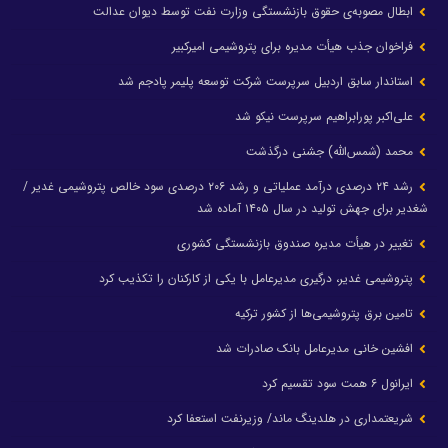
ابطال مصوبه‌ی حقوق بازنشستگی وزارت نفت توسط دیوان عدالت
فراخوان جذب هیأت مدیره برای پتروشیمی امیرکبیر
استاندار سابق اردبیل سرپرست شرکت توسعه پلیمر پادجم شد
علی‌اکبر پورابراهیم سرپرست نیکو شد
محمد (شمس‌الله) جشنی درگذشت
رشد ۲۴ درصدی درآمد عملیاتی و رشد ۲۰۶ درصدی سود خالص پتروشیمی غدیر /
شغدیر برای جهش تولید در سال ۱۴۰۵ آماده شد
تغییر در هیأت مدیره صندوق بازنشستگی کشوری
پتروشیمی غدیر، درگیری مدیرعامل با یکی از کارکنان را تکذیب کرد
تامین برق پتروشیمی‌ها از کشور ترکیه
افشین خانی مدیرعامل بانک صادرات شد
ایرانول ۶ همت سود تقسیم کرد
شریعتمداری در هلدینگ ماند/ وزیرنفت استعفا کرد