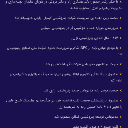
با حکم رئیس‌جمهور؛ دکتر عسکری‌آزاد و دکتر مروتی در شورای سازمان بهینه‌سازی و
مدیریت راهبردی انرژی منصوب شدند
محمد زین العابدین سرپرست شرکت پتروشیمی کیمیای پارس خاورمیانه شد
سرپرستی دوباره حسام خوشبین فر در پتروشیمی امیرکبیر
۱۴۰۴؛ سال طلایی پتروشیمی نوری
با تودیع عباس زاده از NPC؛ شاکری سرپرست جدید شرکت ملی صنایع پتروشیمی
شد
حجت عبداله‌پور مدیرعامل شرکت نگهداشت‌کاران شد
صندوق بازنشستگی کشوری ابلاغ پیشین درباره هلدینگ صباانرژی را کان‌لم‌یکن
اعلام کرد
حسین موسی‌زاده مدیرعامل جدید پتروشیمی رازی شد
صندوق بازنشستگی صنعت نفت نماینده خود در هیأت‌مدیره هلدینگ خلیج فارس
را تغییر داد + نامه حسین زاده به شریعتمداری
مدیرعامل توسعه پتروشیمی کنگان منصوب شد
افت حدود ۳ درصدی قیمت نفت