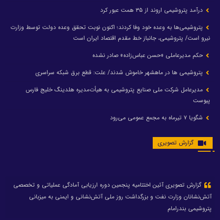
درآمد پتروشیمی اروند از ۳۵ همت عبور کرد
پتروشیمی‌ها به وعده خود وفا کردند؛ اکنون نوبت تحقق وعده دولت توسط وزارت
نیرو است/ پتروشیمی، جانباز خط مقدم اقتصاد ایران است
حکم مدیرعاملی «حسن عباس‌زاده» صادر نشده
پتروشیمی ها در ماهشهر خاموش شدند/ علت: قطع برق شبکه سراسری
مدیرعامل شرکت ملی صنایع پتروشیمی به هیأت‌مدیره هلدینگ خلیج فارس
پیوست
شگویا ۷ تیرماه به مجمع عمومی می‌رود
گزارش تصویری
گزارش تصویری آئین اختتامیه پنجمین دوره ارزیابی آمادگی عملیاتی و تخصصی
آتش‌نشانان وزارت نفت و بزرگداشت روز ملی آتش‌نشانی و ایمنی به میزبانی
پتروشیمی بندرامام