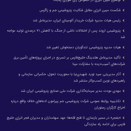
شکست مبین انرژی مقابل شکایت پتروشیمی جم و زاگرس
رئیس هیات مدیره شرکت خریدار آلومینای ایران، مدیرعامل شد
پتروشیمی اروند پس از اختلالات ناشی از جنگ، با کاهش ۷۱ درصدی تولید مواجه
شد
هیات مدیره پتروشیمی تندگویان دستخوش تغییر شد
تأکید مدیرعامل هلدینگ خلیج‌فارس بر تسریع در اجرای پروژه‌های تأمین برق
شرکت‌های آسیب‌دیده با مشارکت مپنا
آثار مدیریتی سید نوید شهیدی‌نیا با محوریت تحول، حکمرانی سازمانی و
راهبردهای نوین کسب‌وکار منتشر شد
مهدی مودت مدیر سرمایه‌گذاری شرکت ملی صنایع پتروشیمی ایران شد
تکذیبیه روابط عمومی شرکت پتروشیمی جم پیرامون ادعاهای خلاف واقع درباره
اخراج کارگران رستوران
«بفجر» در مسیر بازسازی تا فتح قله‌ها؛ عهد سهامداران و مدیران فجر انرژی خلیج
فارس برای ادامه راه سازندگی