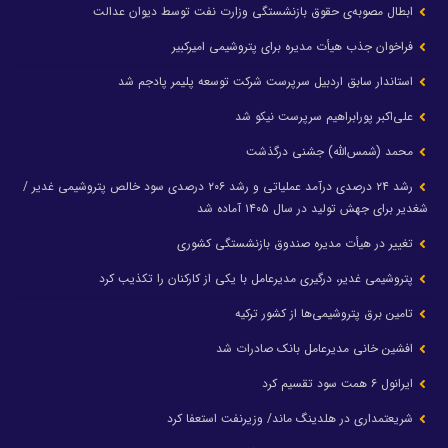
ابطال مصوبه‌ی حقوق بازنشستگی وزارت نفت توسط دیوان عدالت
فراخوان جذب هیأت مدیره برای پتروشیمی امیرکبیر
استاندار سابق اردبیل سرپرست شرکت توسعه پلیمر پادجم شد
علی‌اکبر پورابراهیم سرپرست نیکو شد
محمد (شمس‌الله) جشنی درگذشت
رشد ۲۴ درصدی درآمد عملیاتی و رشد ۲۰۶ درصدی سود خالص پتروشیمی غدیر /
شغدیر برای جهش تولید در سال ۱۴۰۵ آماده شد
تغییر در هیأت مدیره صندوق بازنشستگی کشوری
پتروشیمی غدیر، درگیری مدیرعامل با یکی از کارکنان را تکذیب کرد
تامین برق پتروشیمی‌ها از کشور ترکیه
افشین خانی مدیرعامل بانک صادرات شد
ایرانول ۶ همت سود تقسیم کرد
شریعتمداری در هلدینگ ماند/ وزیرنفت استعفا کرد