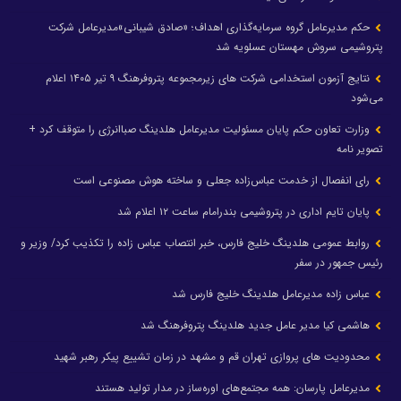
حکم مدیرعامل گروه سرمایه‌گذاری اهداف؛ «صادق شیبانی»مدیرعامل شرکت
پتروشیمی سروش مهستان عسلویه شد
نتایج آزمون استخدامی شرکت های زیرمجموعه پتروفرهنگ ۹ تیر ۱۴۰۵ اعلام
می‌شود
وزارت تعاون حکم پایان مسئولیت مدیرعامل هلدینگ صباانرژی را متوقف کرد +
تصویر نامه
رای انفصال از خدمت عباس‌زاده جعلی و ساخته هوش مصنوعی است
پایان تایم اداری در پتروشیمی بندرامام ساعت ۱۲ اعلام شد
روابط عمومی هلدینگ خلیج فارس، خبر انتصاب عباس زاده را تکذیب کرد/ وزیر و
رئیس جمهور در سفر
عباس زاده مدیرعامل هلدینگ خلیج فارس شد
هاشمی کیا مدیر عامل جدید هلدینگ پتروفرهنگ شد
محدودیت های پروازی تهران قم و مشهد در زمان تشییع پیکر رهبر شهید
مدیرعامل پارسان: همه مجتمع‌های اوره‌ساز در مدار تولید هستند