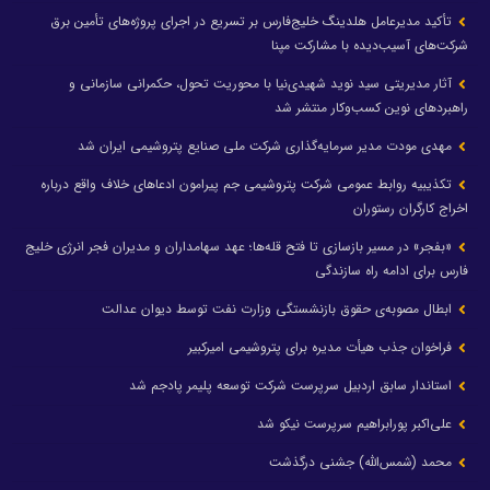
تأکید مدیرعامل هلدینگ خلیج‌فارس بر تسریع در اجرای پروژه‌های تأمین برق
شرکت‌های آسیب‌دیده با مشارکت مپنا
آثار مدیریتی سید نوید شهیدی‌نیا با محوریت تحول، حکمرانی سازمانی و
راهبردهای نوین کسب‌وکار منتشر شد
مهدی مودت مدیر سرمایه‌گذاری شرکت ملی صنایع پتروشیمی ایران شد
تکذیبیه روابط عمومی شرکت پتروشیمی جم پیرامون ادعاهای خلاف واقع درباره
اخراج کارگران رستوران
«بفجر» در مسیر بازسازی تا فتح قله‌ها؛ عهد سهامداران و مدیران فجر انرژی خلیج
فارس برای ادامه راه سازندگی
ابطال مصوبه‌ی حقوق بازنشستگی وزارت نفت توسط دیوان عدالت
فراخوان جذب هیأت مدیره برای پتروشیمی امیرکبیر
استاندار سابق اردبیل سرپرست شرکت توسعه پلیمر پادجم شد
علی‌اکبر پورابراهیم سرپرست نیکو شد
محمد (شمس‌الله) جشنی درگذشت