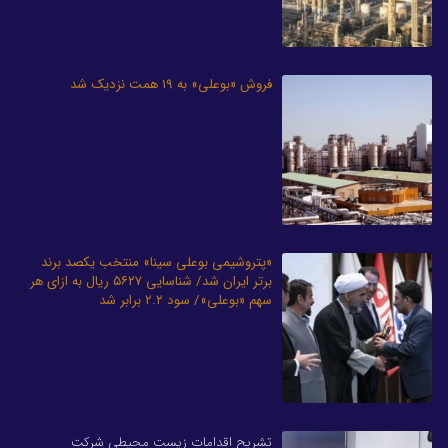
فروش «بوعلی» به ۱۹ همت نزدیک شد
«پتروشیمی بوعلی سینا» منتخب یکصد برند
برتر ایران شد/ شناسایی ۵۶۲۷ ریال به ازای هر
سهم «بوعلی»/ سود ۲.۲ برابر شد
تشریح اقدامات زیست محیطی شرکت