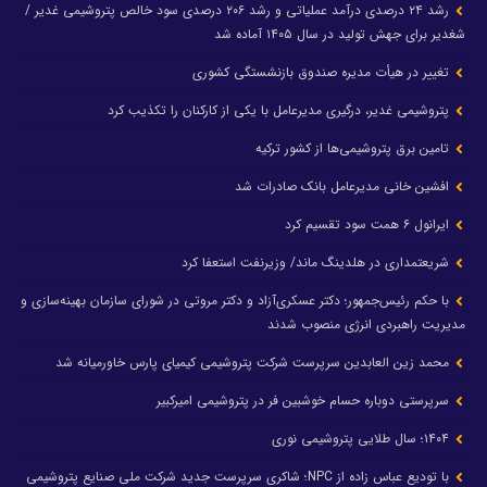
رشد ۲۴ درصدی درآمد عملیاتی و رشد ۲۰۶ درصدی سود خالص پتروشیمی غدیر /
شغدیر برای جهش تولید در سال ۱۴۰۵ آماده شد
تغییر در هیأت مدیره صندوق بازنشستگی کشوری
پتروشیمی غدیر، درگیری مدیرعامل با یکی از کارکنان را تکذیب کرد
تامین برق پتروشیمی‌ها از کشور ترکیه
افشین خانی مدیرعامل بانک صادرات شد
ایرانول ۶ همت سود تقسیم کرد
شریعتمداری در هلدینگ ماند/ وزیرنفت استعفا کرد
با حکم رئیس‌جمهور؛ دکتر عسکری‌آزاد و دکتر مروتی در شورای سازمان بهینه‌سازی و
مدیریت راهبردی انرژی منصوب شدند
محمد زین العابدین سرپرست شرکت پتروشیمی کیمیای پارس خاورمیانه شد
سرپرستی دوباره حسام خوشبین فر در پتروشیمی امیرکبیر
۱۴۰۴؛ سال طلایی پتروشیمی نوری
با تودیع عباس زاده از NPC؛ شاکری سرپرست جدید شرکت ملی صنایع پتروشیمی