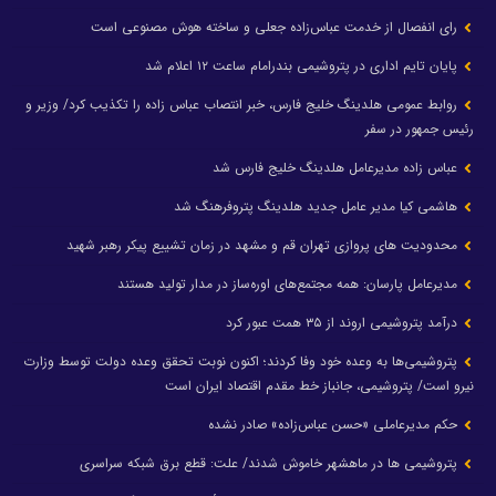
رای انفصال از خدمت عباس‌زاده جعلی و ساخته هوش مصنوعی است
پایان تایم اداری در پتروشیمی بندرامام ساعت ۱۲ اعلام شد
روابط عمومی هلدینگ خلیج فارس، خبر انتصاب عباس زاده را تکذیب کرد/ وزیر و
رئیس جمهور در سفر
عباس زاده مدیرعامل هلدینگ خلیج فارس شد
هاشمی کیا مدیر عامل جدید هلدینگ پتروفرهنگ شد
محدودیت های پروازی تهران قم و مشهد در زمان تشییع پیکر رهبر شهید
مدیرعامل پارسان: همه مجتمع‌های اوره‌ساز در مدار تولید هستند
درآمد پتروشیمی اروند از ۳۵ همت عبور کرد
پتروشیمی‌ها به وعده خود وفا کردند؛ اکنون نوبت تحقق وعده دولت توسط وزارت
نیرو است/ پتروشیمی، جانباز خط مقدم اقتصاد ایران است
حکم مدیرعاملی «حسن عباس‌زاده» صادر نشده
پتروشیمی ها در ماهشهر خاموش شدند/ علت: قطع برق شبکه سراسری