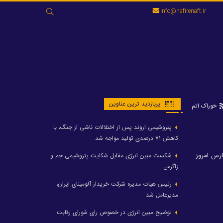
جستجو
info@nafirenaft.ir
برای:
پربازدید ترین عناوین
خوراک اتم
پتروشیمی اروند پس از اختلالات ناشی از جنگ، با
کاهش ۷۱ درصدی تولید مواجه شد
ارس امروز
شکست مبین انرژی مقابل شکایت پتروشیمی جم و
زاگرس
رئیس هیات مدیره شرکت خریدار آلومینای ایران،
مدیرعامل شد
توضیح مبین انرژی در خصوص رای شورای رقابت