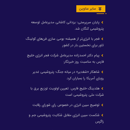
سایر عناوین
پایان سرپرستی؛ یزدانی کاشانی مدیرعامل توسعه
پتروشیمی کنگان شد.
فجر با انرژی‌تر از همیشه؛ بومی سازی فن‌های کولینگ
تاور برای نخستین بار در کشور
پیام دکتر احمدزاده مدیرعامل شرکت فجر انرژی خلیج
فارس به مناسبت روز خبرنگار:
شاهکار «شغدیر» در میانه جنگ؛ پتروشیمی غدیر
رویای آمریکا را بمباران کرد.
هلدینگ خلیج فارس: تعیین اولویت توزیع برق با
شرکت ملی پتروشیمی است
توضیح مبین انرژی در خصوص رای شورای رقابت
شکست مبین انرژی مقابل شکایت پتروشیمی جم و
زاگرس