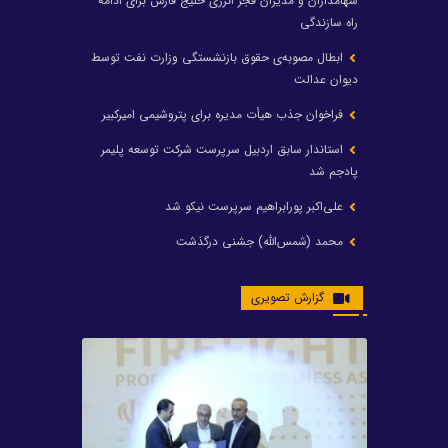
سهامداران و مدیران فجر انرژی خلیج فارس برای ادامه
راه سازندگی
ابطال مصوبه‌ی حقوق بازنشستگی وزارت نفت توسط
دیوان عدالت
فراخوان جذب هیأت مدیره برای پتروشیمی امیرکبیر
استاندار سابق اردبیل سرپرست شرکت توسعه پلیمر
پادجم شد
علی‌اکبر پورابراهیم سرپرست نیکو شد
محمد (شمس‌الله) جشنی درگذشت
رشد ۲۴ درصدی درآمد عملیاتی و رشد ۲۰۶ درصدی
گزارش تصویری
سود خالص پتروشیمی غدیر / شغدیر برای جهش تولید
در سال ۱۴۰۵ آماده شد
تغییر در هیأت مدیره صندوق بازنشستگی کشوری
پتروشیمی غدیر، درگیری مدیرعامل با یکی از کارکنان را
تکذیب کرد
تامین برق پتروشیمی‌ها از کشور ترکیه