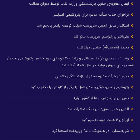
ابطال مصوبه‌ی حقوق بازنشستگی وزارت نفت توسط دیوان عدالت
فراخوان جذب هیأت مدیره برای پتروشیمی امیرکبیر
استاندار سابق اردبیل سرپرست شرکت توسعه پلیمر پادجم شد
علی‌اکبر پورابراهیم سرپرست نیکو شد
محمد (شمس‌الله) جشنی درگذشت
رشد ۲۴ درصدی درآمد عملیاتی و رشد ۲۰۶ درصدی سود خالص پتروشیمی غدیر /
شغدیر برای جهش تولید در سال ۱۴۰۵ آماده شد
تغییر در هیأت مدیره صندوق بازنشستگی کشوری
پتروشیمی غدیر، درگیری مدیرعامل با یکی از کارکنان را تکذیب کرد
تامین برق پتروشیمی‌ها از کشور ترکیه
افشین خانی مدیرعامل بانک صادرات شد
ایرانول ۶ همت سود تقسیم کرد
شریعتمداری در هلدینگ ماند/ وزیرنفت استعفا کرد