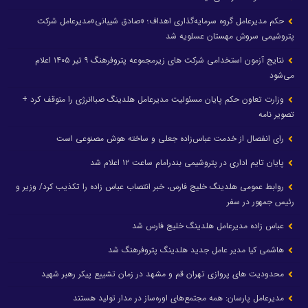
حکم مدیرعامل گروه سرمایه‌گذاری اهداف؛ «صادق شیبانی»مدیرعامل شرکت
پتروشیمی سروش مهستان عسلویه شد
نتایج آزمون استخدامی شرکت های زیرمجموعه پتروفرهنگ ۹ تیر ۱۴۰۵ اعلام
می‌شود
وزارت تعاون حکم پایان مسئولیت مدیرعامل هلدینگ صباانرژی را متوقف کرد +
تصویر نامه
رای انفصال از خدمت عباس‌زاده جعلی و ساخته هوش مصنوعی است
پایان تایم اداری در پتروشیمی بندرامام ساعت ۱۲ اعلام شد
روابط عمومی هلدینگ خلیج فارس، خبر انتصاب عباس زاده را تکذیب کرد/ وزیر و
رئیس جمهور در سفر
عباس زاده مدیرعامل هلدینگ خلیج فارس شد
هاشمی کیا مدیر عامل جدید هلدینگ پتروفرهنگ شد
محدودیت های پروازی تهران قم و مشهد در زمان تشییع پیکر رهبر شهید
مدیرعامل پارسان: همه مجتمع‌های اوره‌ساز در مدار تولید هستند