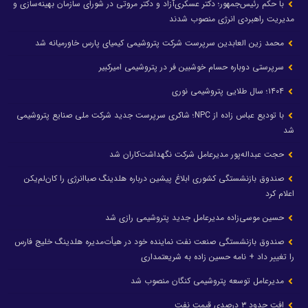
با حکم رئیس‌جمهور؛ دکتر عسکری‌آزاد و دکتر مروتی در شورای سازمان بهینه‌سازی و
مدیریت راهبردی انرژی منصوب شدند
محمد زین العابدین سرپرست شرکت پتروشیمی کیمیای پارس خاورمیانه شد
سرپرستی دوباره حسام خوشبین فر در پتروشیمی امیرکبیر
۱۴۰۴؛ سال طلایی پتروشیمی نوری
با تودیع عباس زاده از NPC؛ شاکری سرپرست جدید شرکت ملی صنایع پتروشیمی
شد
حجت عبداله‌پور مدیرعامل شرکت نگهداشت‌کاران شد
صندوق بازنشستگی کشوری ابلاغ پیشین درباره هلدینگ صباانرژی را کان‌لم‌یکن
اعلام کرد
حسین موسی‌زاده مدیرعامل جدید پتروشیمی رازی شد
صندوق بازنشستگی صنعت نفت نماینده خود در هیأت‌مدیره هلدینگ خلیج فارس
را تغییر داد + نامه حسین زاده به شریعتمداری
مدیرعامل توسعه پتروشیمی کنگان منصوب شد
افت حدود ۳ درصدی قیمت نفت