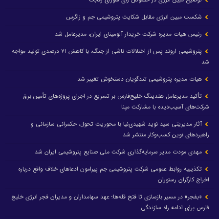
شکست مبین انرژی مقابل شکایت پتروشیمی جم و زاگرس
رئیس هیات مدیره شرکت خریدار آلومینای ایران، مدیرعامل شد
پتروشیمی اروند پس از اختلالات ناشی از جنگ، با کاهش ۷۱ درصدی تولید مواجه
شد
هیات مدیره پتروشیمی تندگویان دستخوش تغییر شد
تأکید مدیرعامل هلدینگ خلیج‌فارس بر تسریع در اجرای پروژه‌های تأمین برق
شرکت‌های آسیب‌دیده با مشارکت مپنا
آثار مدیریتی سید نوید شهیدی‌نیا با محوریت تحول، حکمرانی سازمانی و
راهبردهای نوین کسب‌وکار منتشر شد
مهدی مودت مدیر سرمایه‌گذاری شرکت ملی صنایع پتروشیمی ایران شد
تکذیبیه روابط عمومی شرکت پتروشیمی جم پیرامون ادعاهای خلاف واقع درباره
اخراج کارگران رستوران
«بفجر» در مسیر بازسازی تا فتح قله‌ها؛ عهد سهامداران و مدیران فجر انرژی خلیج
فارس برای ادامه راه سازندگی