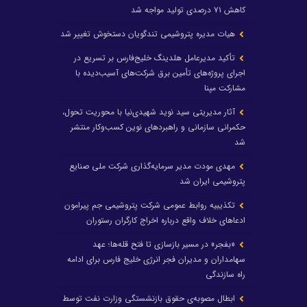
کاهش ۷۱ درصدی تولید مواجه شد
هیات مدیره پتروشیمی تندگویان دستخوش تغییر شد
تأکید مدیرعامل هلدینگ خلیج‌فارس بر تسریع در
اجرای پروژه‌های تأمین برق شرکت‌های آسیب‌دیده با
مشارکت مپنا
آثار مدیریتی سید نوید شهیدی‌نیا با محوریت تحول،
حکمرانی سازمانی و راهبردهای نوین کسب‌وکار منتشر
شد
مهدی مودت مدیر سرمایه‌گذاری شرکت ملی صنایع
پتروشیمی ایران شد
تکذیبیه روابط عمومی شرکت پتروشیمی جم پیرامون
ادعاهای خلاف واقع درباره اخراج کارگران رستوران
«بفجر» در مسیر بازسازی تا فتح قله‌ها؛ عهد
سهامداران و مدیران فجر انرژی خلیج فارس برای ادامه
راه سازندگی
ابطال مصوبه‌ی حقوق بازنشستگی وزارت نفت توسط