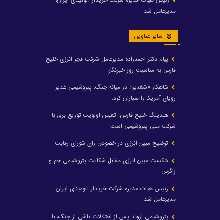
رئیس هیات مدیره شرکت خریدار آلومینای ایران،
مدیرعامل شد
سایر عناوین
پیام دکتر احمدزاده مدیرعامل شرکت فجر انرژی خلیج
فارس به مناسبت روز خبرنگار:
شاهکار «شغدیر» در میانه جنگ؛ پتروشیمی غدیر
رویای آمریکا را بمباران کرد.
هلدینگ خلیج فارس: تعیین اولویت توزیع برق با
شرکت ملی پتروشیمی است
توضیح مبین انرژی در خصوص رای شورای رقابت
شکست مبین انرژی مقابل شکایت پتروشیمی جم و
زاگرس
رئیس هیات مدیره شرکت خریدار آلومینای ایران،
مدیرعامل شد
پتروشیمی اروند پس از اختلالات ناشی از جنگ، با