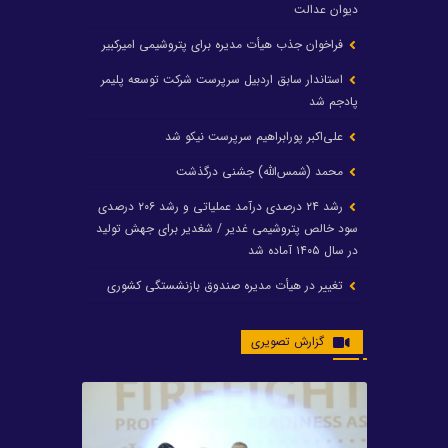
دیوان عدالت
فراخوان جذب هیأت مدیره برای پتروشیمی امیرکبیر
استاندار سابق اردبیل سرپرست شرکت توسعه پلیمر
پادجم شد
علی‌اکبر پورابراهیم سرپرست نیکو شد
محمد (شمس‌الله) جشنی درگذشت
رشد ۲۴ درصدی درآمد عملیاتی و رشد ۲۰۶ درصدی
سود خالص پتروشیمی غدیر / شغدیر برای جهش تولید
در سال ۱۴۰۵ آماده شد
تغییر در هیأت مدیره صندوق بازنشستگی کشوری
پتروشیمی غدیر، درگیری مدیرعامل با یکی از کارکنان را
گزارش تصویری
تکذیب کرد
تامین برق پتروشیمی‌ها از کشور ترکیه
افشین خانی مدیرعامل بانک صادرات شد
ایرانول ۶ همت سود تقسیم کرد