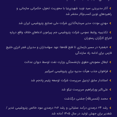
آثار مدیریتی سید نوید شهیدی‌نیا با محوریت تحول، حکمرانی سازمانی و
راهبردهای نوین کسب‌وکار منتشر شد
مهدی مودت مدیر سرمایه‌گذاری شرکت ملی صنایع پتروشیمی ایران شد
تکذیبیه روابط عمومی شرکت پتروشیمی جم پیرامون ادعاهای خلاف واقع درباره
اخراج کارگران رستوران
«بفجر» در مسیر بازسازی تا فتح قله‌ها؛ عهد سهامداران و مدیران فجر انرژی خلیج
فارس برای ادامه راه سازندگی
ابطال مصوبه‌ی حقوق بازنشستگی وزارت نفت توسط دیوان عدالت
فراخوان جذب هیأت مدیره برای پتروشیمی امیرکبیر
استاندار سابق اردبیل سرپرست شرکت توسعه پلیمر پادجم شد
علی‌اکبر پورابراهیم سرپرست نیکو شد
محمد (شمس‌الله) جشنی درگذشت
رشد ۲۴ درصدی درآمد عملیاتی و رشد ۲۰۶ درصدی سود خالص پتروشیمی غدیر /
شغدیر برای جهش تولید در سال ۱۴۰۵ آماده شد