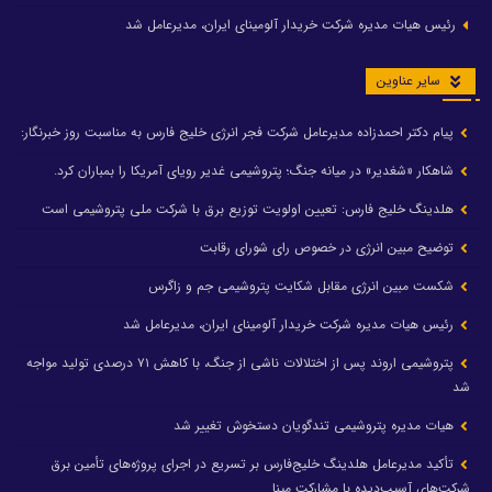
رئیس هیات مدیره شرکت خریدار آلومینای ایران، مدیرعامل شد
سایر عناوین
پیام دکتر احمدزاده مدیرعامل شرکت فجر انرژی خلیج فارس به مناسبت روز خبرنگار:
شاهکار «شغدیر» در میانه جنگ؛ پتروشیمی غدیر رویای آمریکا را بمباران کرد.
هلدینگ خلیج فارس: تعیین اولویت توزیع برق با شرکت ملی پتروشیمی است
توضیح مبین انرژی در خصوص رای شورای رقابت
شکست مبین انرژی مقابل شکایت پتروشیمی جم و زاگرس
رئیس هیات مدیره شرکت خریدار آلومینای ایران، مدیرعامل شد
پتروشیمی اروند پس از اختلالات ناشی از جنگ، با کاهش ۷۱ درصدی تولید مواجه
شد
هیات مدیره پتروشیمی تندگویان دستخوش تغییر شد
تأکید مدیرعامل هلدینگ خلیج‌فارس بر تسریع در اجرای پروژه‌های تأمین برق
شرکت‌های آسیب‌دیده با مشارکت مپنا