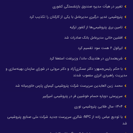
تغییر در هیأت مدیره صندوق بازنشستگی کشوری
پتروشیمی غدیر، درگیری مدیرعامل با یکی از کارکنان را تکذیب کرد
تامین برق پتروشیمی‌ها از کشور ترکیه
افشین خانی مدیرعامل بانک صادرات شد
ایرانول ۶ همت سود تقسیم کرد
شریعتمداری در هلدینگ ماند/ وزیرنفت استعفا کرد
با حکم رئیس‌جمهور؛ دکتر عسکری‌آزاد و دکتر مروتی در شورای سازمان بهینه‌سازی و
مدیریت راهبردی انرژی منصوب شدند
محمد زین العابدین سرپرست شرکت پتروشیمی کیمیای پارس خاورمیانه شد
سرپرستی دوباره حسام خوشبین فر در پتروشیمی امیرکبیر
۱۴۰۴؛ سال طلایی پتروشیمی نوری
با تودیع عباس زاده از NPC؛ شاکری سرپرست جدید شرکت ملی صنایع پتروشیمی
شد