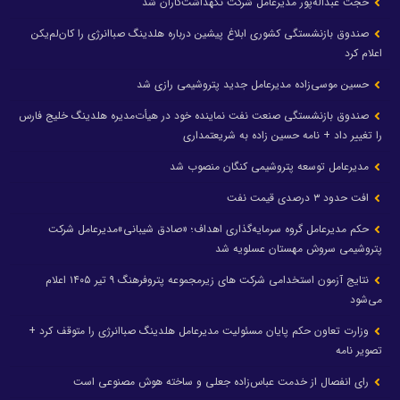
حجت عبداله‌پور مدیرعامل شرکت نگهداشت‌کاران شد
صندوق بازنشستگی کشوری ابلاغ پیشین درباره هلدینگ صباانرژی را کان‌لم‌یکن
اعلام کرد
حسین موسی‌زاده مدیرعامل جدید پتروشیمی رازی شد
صندوق بازنشستگی صنعت نفت نماینده خود در هیأت‌مدیره هلدینگ خلیج فارس
را تغییر داد + نامه حسین زاده به شریعتمداری
مدیرعامل توسعه پتروشیمی کنگان منصوب شد
افت حدود ۳ درصدی قیمت نفت
حکم مدیرعامل گروه سرمایه‌گذاری اهداف؛ «صادق شیبانی»مدیرعامل شرکت
پتروشیمی سروش مهستان عسلویه شد
نتایج آزمون استخدامی شرکت های زیرمجموعه پتروفرهنگ ۹ تیر ۱۴۰۵ اعلام
می‌شود
وزارت تعاون حکم پایان مسئولیت مدیرعامل هلدینگ صباانرژی را متوقف کرد +
تصویر نامه
رای انفصال از خدمت عباس‌زاده جعلی و ساخته هوش مصنوعی است