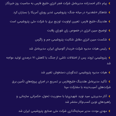
پیام دکتر احمدزاده مدیرعامل شرکت فجر انرژی خلیج فارس به مناسبت روز خبرنگار:
شاهکار «شغدیر» در میانه جنگ؛ پتروشیمی غدیر رویای آمریکا را بمباران کرد.
هلدینگ خلیج فارس: تعیین اولویت توزیع برق با شرکت ملی پتروشیمی است
توضیح مبین انرژی در خصوص رای شورای رقابت
شکست مبین انرژی مقابل شکایت پتروشیمی جم و زاگرس
رئیس هیات مدیره شرکت خریدار آلومینای ایران، مدیرعامل شد
پتروشیمی اروند پس از اختلالات ناشی از جنگ، با کاهش ۷۱ درصدی تولید مواجه
شد
هیات مدیره پتروشیمی تندگویان دستخوش تغییر شد
تأکید مدیرعامل هلدینگ خلیج‌فارس بر تسریع در اجرای پروژه‌های تأمین برق
شرکت‌های آسیب‌دیده با مشارکت مپنا
آثار مدیریتی سید نوید شهیدی‌نیا با محوریت تحول، حکمرانی سازمانی و
راهبردهای نوین کسب‌وکار منتشر شد
مهدی مودت مدیر سرمایه‌گذاری شرکت ملی صنایع پتروشیمی ایران شد