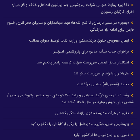
تکذیبیه روابط عمومی شرکت پتروشیمی جم پیرامون ادعاهای خلاف واقع درباره
اخراج کارگران رستوران
«بفجر» در مسیر بازسازی تا فتح قله‌ها؛ عهد سهامداران و مدیران فجر انرژی خلیج
فارس برای ادامه راه سازندگی
ابطال مصوبه‌ی حقوق بازنشستگی وزارت نفت توسط دیوان عدالت
فراخوان جذب هیأت مدیره برای پتروشیمی امیرکبیر
استاندار سابق اردبیل سرپرست شرکت توسعه پلیمر پادجم شد
علی‌اکبر پورابراهیم سرپرست نیکو شد
محمد (شمس‌الله) جشنی درگذشت
رشد ۲۴ درصدی درآمد عملیاتی و رشد ۲۰۶ درصدی سود خالص پتروشیمی غدیر /
شغدیر برای جهش تولید در سال ۱۴۰۵ آماده شد
تغییر در هیأت مدیره صندوق بازنشستگی کشوری
پتروشیمی غدیر، درگیری مدیرعامل با یکی از کارکنان را تکذیب کرد
تامین برق پتروشیمی‌ها از کشور ترکیه