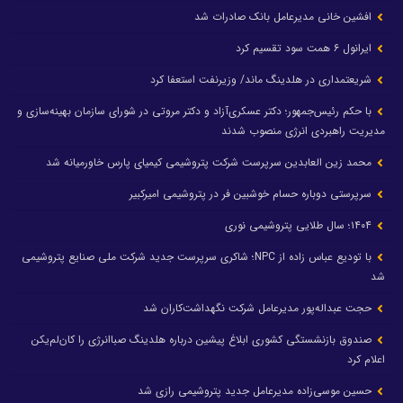
افشین خانی مدیرعامل بانک صادرات شد
ایرانول ۶ همت سود تقسیم کرد
شریعتمداری در هلدینگ ماند/ وزیرنفت استعفا کرد
با حکم رئیس‌جمهور؛ دکتر عسکری‌آزاد و دکتر مروتی در شورای سازمان بهینه‌سازی و
مدیریت راهبردی انرژی منصوب شدند
محمد زین العابدین سرپرست شرکت پتروشیمی کیمیای پارس خاورمیانه شد
سرپرستی دوباره حسام خوشبین فر در پتروشیمی امیرکبیر
۱۴۰۴؛ سال طلایی پتروشیمی نوری
با تودیع عباس زاده از NPC؛ شاکری سرپرست جدید شرکت ملی صنایع پتروشیمی
شد
حجت عبداله‌پور مدیرعامل شرکت نگهداشت‌کاران شد
صندوق بازنشستگی کشوری ابلاغ پیشین درباره هلدینگ صباانرژی را کان‌لم‌یکن
اعلام کرد
حسین موسی‌زاده مدیرعامل جدید پتروشیمی رازی شد