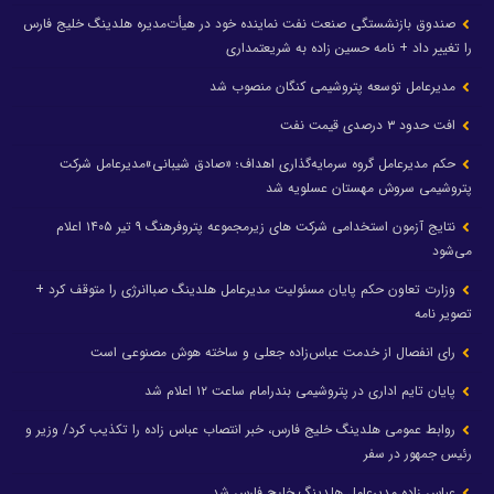
صندوق بازنشستگی صنعت نفت نماینده خود در هیأت‌مدیره هلدینگ خلیج فارس
را تغییر داد + نامه حسین زاده به شریعتمداری
مدیرعامل توسعه پتروشیمی کنگان منصوب شد
افت حدود ۳ درصدی قیمت نفت
حکم مدیرعامل گروه سرمایه‌گذاری اهداف؛ «صادق شیبانی»مدیرعامل شرکت
پتروشیمی سروش مهستان عسلویه شد
نتایج آزمون استخدامی شرکت های زیرمجموعه پتروفرهنگ ۹ تیر ۱۴۰۵ اعلام
می‌شود
وزارت تعاون حکم پایان مسئولیت مدیرعامل هلدینگ صباانرژی را متوقف کرد +
تصویر نامه
رای انفصال از خدمت عباس‌زاده جعلی و ساخته هوش مصنوعی است
پایان تایم اداری در پتروشیمی بندرامام ساعت ۱۲ اعلام شد
روابط عمومی هلدینگ خلیج فارس، خبر انتصاب عباس زاده را تکذیب کرد/ وزیر و
رئیس جمهور در سفر
عباس زاده مدیرعامل هلدینگ خلیج فارس شد