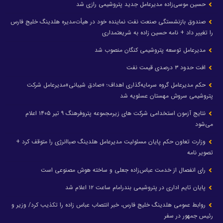
حسین موسی‌زاده مدیرعامل جدید پتروشیمی رازی شد
صندوق بازنشستگی صنعت نفت نماینده خود در هیأت‌مدیره هلدینگ خلیج فارس
را تغییر داد + نامه حسین زاده به شریعتمداری
مدیرعامل توسعه پتروشیمی کنگان منصوب شد
افت حدود ۳ درصدی قیمت نفت
حکم مدیرعامل گروه سرمایه‌گذاری اهداف؛ «صادق شیبانی»مدیرعامل شرکت
پتروشیمی سروش مهستان عسلویه شد
نتایج آزمون استخدامی شرکت های زیرمجموعه پتروفرهنگ ۹ تیر ۱۴۰۵ اعلام
می‌شود
وزارت تعاون حکم پایان مسئولیت مدیرعامل هلدینگ صباانرژی را متوقف کرد +
تصویر نامه
رای انفصال از خدمت عباس‌زاده جعلی و ساخته هوش مصنوعی است
پایان تایم اداری در پتروشیمی بندرامام ساعت ۱۲ اعلام شد
روابط عمومی هلدینگ خلیج فارس، خبر انتصاب عباس زاده را تکذیب کرد/ وزیر و
رئیس جمهور در سفر