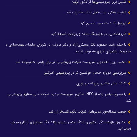
تامین برق پتروشیمی‌ها از کشور ترکیه
افشین خانی مدیرعامل بانک صادرات شد
ایرانول ۶ همت سود تقسیم کرد
شریعتمداری در هلدینگ ماند/ وزیرنفت استعفا کرد
با حکم رئیس‌جمهور؛ دکتر عسکری‌آزاد و دکتر مروتی در شورای سازمان بهینه‌سازی و
مدیریت راهبردی انرژی منصوب شدند
محمد زین العابدین سرپرست شرکت پتروشیمی کیمیای پارس خاورمیانه شد
سرپرستی دوباره حسام خوشبین فر در پتروشیمی امیرکبیر
۱۴۰۴؛ سال طلایی پتروشیمی نوری
با تودیع عباس زاده از NPC؛ شاکری سرپرست جدید شرکت ملی صنایع پتروشیمی
شد
حجت عبداله‌پور مدیرعامل شرکت نگهداشت‌کاران شد
صندوق بازنشستگی کشوری ابلاغ پیشین درباره هلدینگ صباانرژی را کان‌لم‌یکن
اعلام کرد