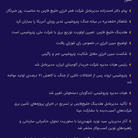
پیام دکتر احمدزاده مدیرعامل شرکت فجر انرژی خلیج فارس به مناسبت روز خبرنگار:
شاهکار «شغدیر» در میانه جنگ؛ پتروشیمی غدیر رویای آمریکا را بمباران کرد.
هلدینگ خلیج فارس: تعیین اولویت توزیع برق با شرکت ملی پتروشیمی است
توضیح مبین انرژی در خصوص رای شورای رقابت
شکست مبین انرژی مقابل شکایت پتروشیمی جم و زاگرس
رئیس هیات مدیره شرکت خریدار آلومینای ایران، مدیرعامل شد
پتروشیمی اروند پس از اختلالات ناشی از جنگ، با کاهش ۷۱ درصدی تولید مواجه
شد
هیات مدیره پتروشیمی تندگویان دستخوش تغییر شد
تأکید مدیرعامل هلدینگ خلیج‌فارس بر تسریع در اجرای پروژه‌های تأمین برق
شرکت‌های آسیب‌دیده با مشارکت مپنا
آثار مدیریتی سید نوید شهیدی‌نیا با محوریت تحول، حکمرانی سازمانی و
راهبردهای نوین کسب‌وکار منتشر شد