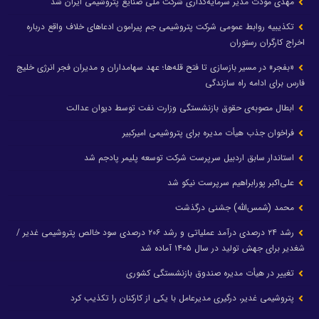
مهدی مودت مدیر سرمایه‌گذاری شرکت ملی صنایع پتروشیمی ایران شد
تکذیبیه روابط عمومی شرکت پتروشیمی جم پیرامون ادعاهای خلاف واقع درباره
اخراج کارگران رستوران
«بفجر» در مسیر بازسازی تا فتح قله‌ها؛ عهد سهامداران و مدیران فجر انرژی خلیج
فارس برای ادامه راه سازندگی
ابطال مصوبه‌ی حقوق بازنشستگی وزارت نفت توسط دیوان عدالت
فراخوان جذب هیأت مدیره برای پتروشیمی امیرکبیر
استاندار سابق اردبیل سرپرست شرکت توسعه پلیمر پادجم شد
علی‌اکبر پورابراهیم سرپرست نیکو شد
محمد (شمس‌الله) جشنی درگذشت
رشد ۲۴ درصدی درآمد عملیاتی و رشد ۲۰۶ درصدی سود خالص پتروشیمی غدیر /
شغدیر برای جهش تولید در سال ۱۴۰۵ آماده شد
تغییر در هیأت مدیره صندوق بازنشستگی کشوری
پتروشیمی غدیر، درگیری مدیرعامل با یکی از کارکنان را تکذیب کرد