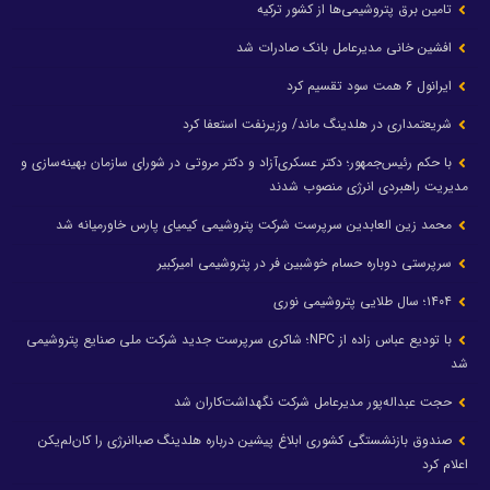
تامین برق پتروشیمی‌ها از کشور ترکیه
افشین خانی مدیرعامل بانک صادرات شد
ایرانول ۶ همت سود تقسیم کرد
شریعتمداری در هلدینگ ماند/ وزیرنفت استعفا کرد
با حکم رئیس‌جمهور؛ دکتر عسکری‌آزاد و دکتر مروتی در شورای سازمان بهینه‌سازی و
مدیریت راهبردی انرژی منصوب شدند
محمد زین العابدین سرپرست شرکت پتروشیمی کیمیای پارس خاورمیانه شد
سرپرستی دوباره حسام خوشبین فر در پتروشیمی امیرکبیر
۱۴۰۴؛ سال طلایی پتروشیمی نوری
با تودیع عباس زاده از NPC؛ شاکری سرپرست جدید شرکت ملی صنایع پتروشیمی
شد
حجت عبداله‌پور مدیرعامل شرکت نگهداشت‌کاران شد
صندوق بازنشستگی کشوری ابلاغ پیشین درباره هلدینگ صباانرژی را کان‌لم‌یکن
اعلام کرد