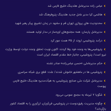
عباس زاده مدیرعامل هلدینگ خلیج فارس شد
هاشمی کیا مدیر عامل جدید هلدینگ پتروفرهنگ شد
محدودیت های پروازی تهران قم و مشهد در زمان تشییع پیکر رهبر شهید
مدیرعامل پارسان: همه مجتمع‌های اوره‌ساز در مدار تولید هستند
درآمد پتروشیمی اروند از ۳۵ همت عبور کرد
پتروشیمی‌ها به وعده خود وفا کردند؛ اکنون نوبت تحقق وعده دولت توسط وزارت
نیرو است/ پتروشیمی، جانباز خط مقدم اقتصاد ایران است
حکم مدیرعاملی «حسن عباس‌زاده» صادر نشده
پتروشیمی ها در ماهشهر خاموش شدند/ علت: قطع برق شبکه سراسری
مدیرعامل شرکت ملی صنایع پتروشیمی به هیأت‌مدیره هلدینگ خلیج فارس
پیوست
شگویا ۷ تیرماه به مجمع عمومی می‌رود
چگونه مدیریت رفیق‌دوست در پتروشیمی فن‌آوران، ارزآوری را به اقتصاد کشور
بازگرداند؟