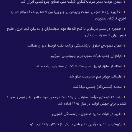
مهدی مودت مدیر سرمایه‌گذاری شرکت ملی صنایع پتروشیمی ایران شد
تکذیبیه روابط عمومی شرکت پتروشیمی جم پیرامون ادعاهای خلاف واقع درباره
اخراج کارگران رستوران
«بفجر» در مسیر بازسازی تا فتح قله‌ها؛ عهد سهامداران و مدیران فجر انرژی خلیج
فارس برای ادامه راه سازندگی
ابطال مصوبه‌ی حقوق بازنشستگی وزارت نفت توسط دیوان عدالت
فراخوان جذب هیأت مدیره برای پتروشیمی امیرکبیر
استاندار سابق اردبیل سرپرست شرکت توسعه پلیمر پادجم شد
علی‌اکبر پورابراهیم سرپرست نیکو شد
محمد (شمس‌الله) جشنی درگذشت
رشد ۲۴ درصدی درآمد عملیاتی و رشد ۲۰۶ درصدی سود خالص پتروشیمی غدیر /
شغدیر برای جهش تولید در سال ۱۴۰۵ آماده شد
تغییر در هیأت مدیره صندوق بازنشستگی کشوری
پتروشیمی غدیر، درگیری مدیرعامل با یکی از کارکنان را تکذیب کرد