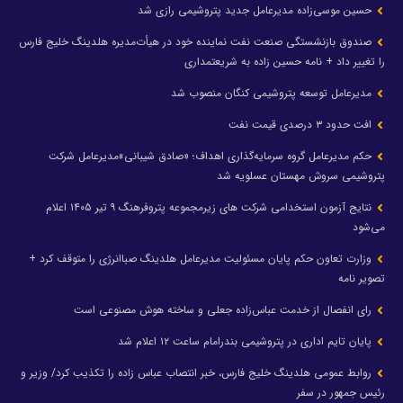
حسین موسی‌زاده مدیرعامل جدید پتروشیمی رازی شد
صندوق بازنشستگی صنعت نفت نماینده خود در هیأت‌مدیره هلدینگ خلیج فارس
را تغییر داد + نامه حسین زاده به شریعتمداری
مدیرعامل توسعه پتروشیمی کنگان منصوب شد
افت حدود ۳ درصدی قیمت نفت
حکم مدیرعامل گروه سرمایه‌گذاری اهداف؛ «صادق شیبانی»مدیرعامل شرکت
پتروشیمی سروش مهستان عسلویه شد
نتایج آزمون استخدامی شرکت های زیرمجموعه پتروفرهنگ ۹ تیر ۱۴۰۵ اعلام
می‌شود
وزارت تعاون حکم پایان مسئولیت مدیرعامل هلدینگ صباانرژی را متوقف کرد +
تصویر نامه
رای انفصال از خدمت عباس‌زاده جعلی و ساخته هوش مصنوعی است
پایان تایم اداری در پتروشیمی بندرامام ساعت ۱۲ اعلام شد
روابط عمومی هلدینگ خلیج فارس، خبر انتصاب عباس زاده را تکذیب کرد/ وزیر و
رئیس جمهور در سفر