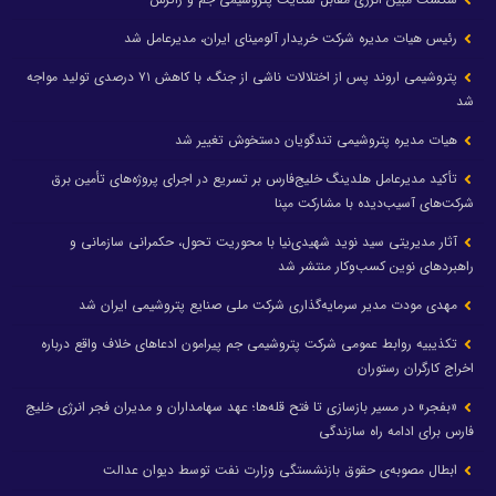
رئیس هیات مدیره شرکت خریدار آلومینای ایران، مدیرعامل شد
پتروشیمی اروند پس از اختلالات ناشی از جنگ، با کاهش ۷۱ درصدی تولید مواجه
شد
هیات مدیره پتروشیمی تندگویان دستخوش تغییر شد
تأکید مدیرعامل هلدینگ خلیج‌فارس بر تسریع در اجرای پروژه‌های تأمین برق
شرکت‌های آسیب‌دیده با مشارکت مپنا
آثار مدیریتی سید نوید شهیدی‌نیا با محوریت تحول، حکمرانی سازمانی و
راهبردهای نوین کسب‌وکار منتشر شد
مهدی مودت مدیر سرمایه‌گذاری شرکت ملی صنایع پتروشیمی ایران شد
تکذیبیه روابط عمومی شرکت پتروشیمی جم پیرامون ادعاهای خلاف واقع درباره
اخراج کارگران رستوران
«بفجر» در مسیر بازسازی تا فتح قله‌ها؛ عهد سهامداران و مدیران فجر انرژی خلیج
فارس برای ادامه راه سازندگی
ابطال مصوبه‌ی حقوق بازنشستگی وزارت نفت توسط دیوان عدالت