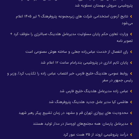
پتروشیمی سروش مهستان عسلویه شد
نتایج آزمون استخدامی شرکت های زیرمجموعه پتروفرهنگ ۹ تیر ۱۴۰۵ اعلام
می‌شود
وزارت تعاون حکم پایان مسئولیت مدیرعامل هلدینگ صباانرژی را متوقف کرد +
تصویر نامه
رای انفصال از خدمت عباس‌زاده جعلی و ساخته هوش مصنوعی است
پایان تایم اداری در پتروشیمی بندرامام ساعت ۱۲ اعلام شد
روابط عمومی هلدینگ خلیج فارس، خبر انتصاب عباس زاده را تکذیب کرد/ وزیر و
رئیس جمهور در سفر
عباس زاده مدیرعامل هلدینگ خلیج فارس شد
هاشمی کیا مدیر عامل جدید هلدینگ پتروفرهنگ شد
محدودیت های پروازی تهران قم و مشهد در زمان تشییع پیکر رهبر شهید
مدیرعامل پارسان: همه مجتمع‌های اوره‌ساز در مدار تولید هستند
درآمد پتروشیمی اروند از ۳۵ همت عبور کرد