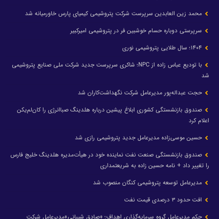
محمد زین العابدین سرپرست شرکت پتروشیمی کیمیای پارس خاورمیانه شد
سرپرستی دوباره حسام خوشبین فر در پتروشیمی امیرکبیر
۱۴۰۴؛ سال طلایی پتروشیمی نوری
با تودیع عباس زاده از NPC؛ شاکری سرپرست جدید شرکت ملی صنایع پتروشیمی
شد
حجت عبداله‌پور مدیرعامل شرکت نگهداشت‌کاران شد
صندوق بازنشستگی کشوری ابلاغ پیشین درباره هلدینگ صباانرژی را کان‌لم‌یکن
اعلام کرد
حسین موسی‌زاده مدیرعامل جدید پتروشیمی رازی شد
صندوق بازنشستگی صنعت نفت نماینده خود در هیأت‌مدیره هلدینگ خلیج فارس
را تغییر داد + نامه حسین زاده به شریعتمداری
مدیرعامل توسعه پتروشیمی کنگان منصوب شد
افت حدود ۳ درصدی قیمت نفت
حکم مدیرعامل گروه سرمایه‌گذاری اهداف؛ «صادق شیبانی»مدیرعامل شرکت