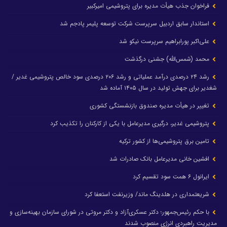
فراخوان جذب هیأت مدیره برای پتروشیمی امیرکبیر
استاندار سابق اردبیل سرپرست شرکت توسعه پلیمر پادجم شد
علی‌اکبر پورابراهیم سرپرست نیکو شد
محمد (شمس‌الله) جشنی درگذشت
رشد ۲۴ درصدی درآمد عملیاتی و رشد ۲۰۶ درصدی سود خالص پتروشیمی غدیر /
شغدیر برای جهش تولید در سال ۱۴۰۵ آماده شد
تغییر در هیأت مدیره صندوق بازنشستگی کشوری
پتروشیمی غدیر، درگیری مدیرعامل با یکی از کارکنان را تکذیب کرد
تامین برق پتروشیمی‌ها از کشور ترکیه
افشین خانی مدیرعامل بانک صادرات شد
ایرانول ۶ همت سود تقسیم کرد
شریعتمداری در هلدینگ ماند/ وزیرنفت استعفا کرد
با حکم رئیس‌جمهور؛ دکتر عسکری‌آزاد و دکتر مروتی در شورای سازمان بهینه‌سازی و
مدیریت راهبردی انرژی منصوب شدند