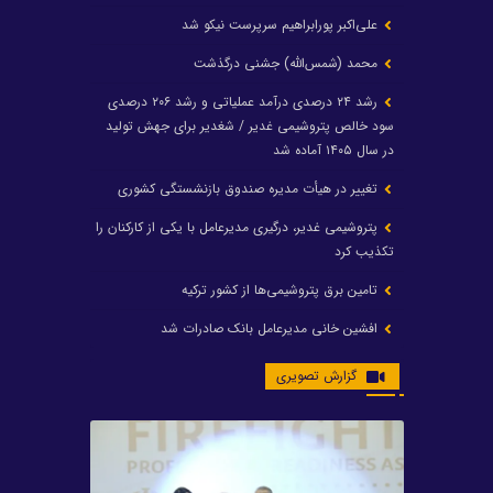
علی‌اکبر پورابراهیم سرپرست نیکو شد
محمد (شمس‌الله) جشنی درگذشت
رشد ۲۴ درصدی درآمد عملیاتی و رشد ۲۰۶ درصدی
سود خالص پتروشیمی غدیر / شغدیر برای جهش تولید
در سال ۱۴۰۵ آماده شد
تغییر در هیأت مدیره صندوق بازنشستگی کشوری
پتروشیمی غدیر، درگیری مدیرعامل با یکی از کارکنان را
تکذیب کرد
تامین برق پتروشیمی‌ها از کشور ترکیه
افشین خانی مدیرعامل بانک صادرات شد
ایرانول ۶ همت سود تقسیم کرد
گزارش تصویری
شریعتمداری در هلدینگ ماند/ وزیرنفت استعفا کرد
با حکم رئیس‌جمهور؛ دکتر عسکری‌آزاد و دکتر مروتی در
شورای سازمان بهینه‌سازی و مدیریت راهبردی انرژی
منصوب شدند