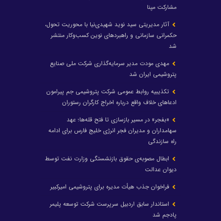
مشارکت مپنا
آثار مدیریتی سید نوید شهیدی‌نیا با محوریت تحول،
حکمرانی سازمانی و راهبردهای نوین کسب‌وکار منتشر
شد
مهدی مودت مدیر سرمایه‌گذاری شرکت ملی صنایع
پتروشیمی ایران شد
تکذیبیه روابط عمومی شرکت پتروشیمی جم پیرامون
ادعاهای خلاف واقع درباره اخراج کارگران رستوران
«بفجر» در مسیر بازسازی تا فتح قله‌ها؛ عهد
سهامداران و مدیران فجر انرژی خلیج فارس برای ادامه
راه سازندگی
ابطال مصوبه‌ی حقوق بازنشستگی وزارت نفت توسط
دیوان عدالت
فراخوان جذب هیأت مدیره برای پتروشیمی امیرکبیر
استاندار سابق اردبیل سرپرست شرکت توسعه پلیمر
پادجم شد