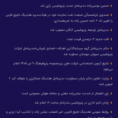
حسین موسی‌زاده مدیرعامل جدید پتروشیمی رازی شد
صندوق بازنشستگی صنعت نفت نماینده خود در هیأت‌مدیره هلدینگ خلیج فارس
را تغییر داد + نامه حسین زاده به شریعتمداری
مدیرعامل توسعه پتروشیمی کنگان منصوب شد
افت حدود ۳ درصدی قیمت نفت
حکم مدیرعامل گروه سرمایه‌گذاری اهداف؛ «صادق شیبانی»مدیرعامل شرکت
پتروشیمی سروش مهستان عسلویه شد
نتایج آزمون استخدامی شرکت های زیرمجموعه پتروفرهنگ ۹ تیر ۱۴۰۵ اعلام
می‌شود
وزارت تعاون حکم پایان مسئولیت مدیرعامل هلدینگ صباانرژی را متوقف کرد +
تصویر نامه
رای انفصال از خدمت عباس‌زاده جعلی و ساخته هوش مصنوعی است
پایان تایم اداری در پتروشیمی بندرامام ساعت ۱۲ اعلام شد
روابط عمومی هلدینگ خلیج فارس، خبر انتصاب عباس زاده را تکذیب کرد/ وزیر و
رئیس جمهور در سفر