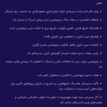
کشور
پیام دکتر احمدزاده مدیرعامل شرکت فجر انرژی خلیج فارس به مناسبت روز خبرنگار:
شاهکار «شغدیر» در میانه جنگ؛ پتروشیمی غدیر رویای آمریکا را بمباران کرد.
هلدینگ خلیج فارس: تعیین اولویت توزیع برق با شرکت ملی پتروشیمی است
توضیح مبین انرژی در خصوص رای شورای رقابت
شکست مبین انرژی مقابل شکایت پتروشیمی جم و زاگرس
رئیس هیات مدیره شرکت خریدار آلومینای ایران، مدیرعامل شد
پتروشیمی اروند پس از اختلالات ناشی از جنگ، با کاهش ۷۱ درصدی تولید مواجه
شد
هیات مدیره پتروشیمی تندگویان دستخوش تغییر شد
تأکید مدیرعامل هلدینگ خلیج‌فارس بر تسریع در اجرای پروژه‌های تأمین برق
شرکت‌های آسیب‌دیده با مشارکت مپنا
آثار مدیریتی سید نوید شهیدی‌نیا با محوریت تحول، حکمرانی سازمانی و
راهبردهای نوین کسب‌وکار منتشر شد