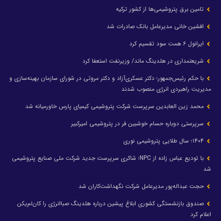
تامین برق پتروشیمی‌ها از کشور ترکیه
افشین خانی مدیرعامل بانک صادرات شد
ایرانول ۶ همت سود تقسیم کرد
شریعتمداری در هلدینگ ماند/ وزیرنفت استعفا کرد
با حکم رئیس‌جمهور؛ دکتر عسکری‌آزاد و دکتر مروتی در شورای سازمان بهینه‌سازی و
مدیریت راهبردی انرژی منصوب شدند
محمد زین العابدین سرپرست شرکت پتروشیمی کیمیای پارس خاورمیانه شد
سرپرستی دوباره حسام خوشبین فر در پتروشیمی امیرکبیر
۱۴۰۴؛ سال طلایی پتروشیمی نوری
با تودیع عباس زاده از NPC؛ شاکری سرپرست جدید شرکت ملی صنایع پتروشیمی
شد
حجت عبداله‌پور مدیرعامل شرکت نگهداشت‌کاران شد
صندوق بازنشستگی کشوری ابلاغ پیشین درباره هلدینگ صباانرژی را کان‌لم‌یکن
اعلام کرد