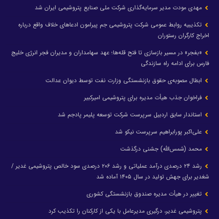
مهدی مودت مدیر سرمایه‌گذاری شرکت ملی صنایع پتروشیمی ایران شد
تکذیبیه روابط عمومی شرکت پتروشیمی جم پیرامون ادعاهای خلاف واقع درباره
اخراج کارگران رستوران
«بفجر» در مسیر بازسازی تا فتح قله‌ها؛ عهد سهامداران و مدیران فجر انرژی خلیج
فارس برای ادامه راه سازندگی
ابطال مصوبه‌ی حقوق بازنشستگی وزارت نفت توسط دیوان عدالت
فراخوان جذب هیأت مدیره برای پتروشیمی امیرکبیر
استاندار سابق اردبیل سرپرست شرکت توسعه پلیمر پادجم شد
علی‌اکبر پورابراهیم سرپرست نیکو شد
محمد (شمس‌الله) جشنی درگذشت
رشد ۲۴ درصدی درآمد عملیاتی و رشد ۲۰۶ درصدی سود خالص پتروشیمی غدیر /
شغدیر برای جهش تولید در سال ۱۴۰۵ آماده شد
تغییر در هیأت مدیره صندوق بازنشستگی کشوری
پتروشیمی غدیر، درگیری مدیرعامل با یکی از کارکنان را تکذیب کرد