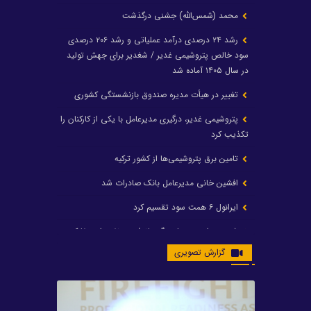
محمد (شمس‌الله) جشنی درگذشت
رشد ۲۴ درصدی درآمد عملیاتی و رشد ۲۰۶ درصدی
سود خالص پتروشیمی غدیر / شغدیر برای جهش تولید
در سال ۱۴۰۵ آماده شد
تغییر در هیأت مدیره صندوق بازنشستگی کشوری
پتروشیمی غدیر، درگیری مدیرعامل با یکی از کارکنان را
تکذیب کرد
تامین برق پتروشیمی‌ها از کشور ترکیه
افشین خانی مدیرعامل بانک صادرات شد
ایرانول ۶ همت سود تقسیم کرد
شریعتمداری در هلدینگ ماند/ وزیرنفت استعفا کرد
گزارش تصویری
با حکم رئیس‌جمهور؛ دکتر عسکری‌آزاد و دکتر مروتی در
شورای سازمان بهینه‌سازی و مدیریت راهبردی انرژی
منصوب شدند
محمد زین العابدین سرپرست شرکت پتروشیمی