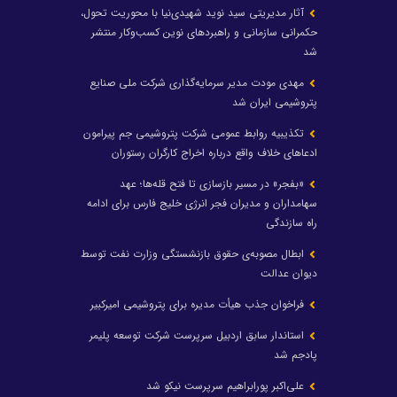
آثار مدیریتی سید نوید شهیدی‌نیا با محوریت تحول،
حکمرانی سازمانی و راهبردهای نوین کسب‌وکار منتشر
شد
مهدی مودت مدیر سرمایه‌گذاری شرکت ملی صنایع
پتروشیمی ایران شد
تکذیبیه روابط عمومی شرکت پتروشیمی جم پیرامون
ادعاهای خلاف واقع درباره اخراج کارگران رستوران
«بفجر» در مسیر بازسازی تا فتح قله‌ها؛ عهد
سهامداران و مدیران فجر انرژی خلیج فارس برای ادامه
راه سازندگی
ابطال مصوبه‌ی حقوق بازنشستگی وزارت نفت توسط
دیوان عدالت
فراخوان جذب هیأت مدیره برای پتروشیمی امیرکبیر
استاندار سابق اردبیل سرپرست شرکت توسعه پلیمر
پادجم شد
علی‌اکبر پورابراهیم سرپرست نیکو شد