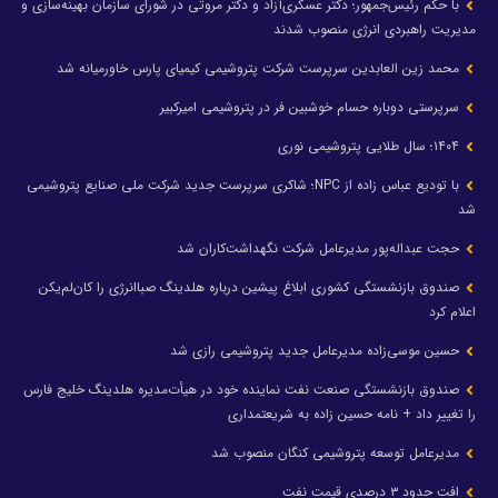
با حکم رئیس‌جمهور؛ دکتر عسکری‌آزاد و دکتر مروتی در شورای سازمان بهینه‌سازی و
مدیریت راهبردی انرژی منصوب شدند
محمد زین العابدین سرپرست شرکت پتروشیمی کیمیای پارس خاورمیانه شد
سرپرستی دوباره حسام خوشبین فر در پتروشیمی امیرکبیر
۱۴۰۴؛ سال طلایی پتروشیمی نوری
با تودیع عباس زاده از NPC؛ شاکری سرپرست جدید شرکت ملی صنایع پتروشیمی
شد
حجت عبداله‌پور مدیرعامل شرکت نگهداشت‌کاران شد
صندوق بازنشستگی کشوری ابلاغ پیشین درباره هلدینگ صباانرژی را کان‌لم‌یکن
اعلام کرد
حسین موسی‌زاده مدیرعامل جدید پتروشیمی رازی شد
صندوق بازنشستگی صنعت نفت نماینده خود در هیأت‌مدیره هلدینگ خلیج فارس
را تغییر داد + نامه حسین زاده به شریعتمداری
مدیرعامل توسعه پتروشیمی کنگان منصوب شد
افت حدود ۳ درصدی قیمت نفت