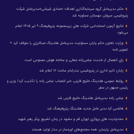
حکم مدیرعامل گروه سرمایه‌گذاری اهداف؛ «صادق شیبانی»مدیرعامل شرکت
پتروشیمی سروش مهستان عسلویه شد
نتایج آزمون استخدامی شرکت های زیرمجموعه پتروفرهنگ ۹ تیر ۱۴۰۵ اعلام
می‌شود
وزارت تعاون حکم پایان مسئولیت مدیرعامل هلدینگ صباانرژی را متوقف کرد +
تصویر نامه
رای انفصال از خدمت عباس‌زاده جعلی و ساخته هوش مصنوعی است
پایان تایم اداری در پتروشیمی بندرامام ساعت ۱۲ اعلام شد
روابط عمومی هلدینگ خلیج فارس، خبر انتصاب عباس زاده را تکذیب کرد/ وزیر و
رئیس جمهور در سفر
عباس زاده مدیرعامل هلدینگ خلیج فارس شد
هاشمی کیا مدیر عامل جدید هلدینگ پتروفرهنگ شد
محدودیت های پروازی تهران قم و مشهد در زمان تشییع پیکر رهبر شهید
مدیرعامل پارسان: همه مجتمع‌های اوره‌ساز در مدار تولید هستند