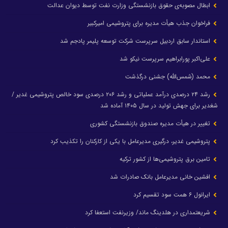
ابطال مصوبه‌ی حقوق بازنشستگی وزارت نفت توسط دیوان عدالت
فراخوان جذب هیأت مدیره برای پتروشیمی امیرکبیر
استاندار سابق اردبیل سرپرست شرکت توسعه پلیمر پادجم شد
علی‌اکبر پورابراهیم سرپرست نیکو شد
محمد (شمس‌الله) جشنی درگذشت
رشد ۲۴ درصدی درآمد عملیاتی و رشد ۲۰۶ درصدی سود خالص پتروشیمی غدیر /
شغدیر برای جهش تولید در سال ۱۴۰۵ آماده شد
تغییر در هیأت مدیره صندوق بازنشستگی کشوری
پتروشیمی غدیر، درگیری مدیرعامل با یکی از کارکنان را تکذیب کرد
تامین برق پتروشیمی‌ها از کشور ترکیه
افشین خانی مدیرعامل بانک صادرات شد
ایرانول ۶ همت سود تقسیم کرد
شریعتمداری در هلدینگ ماند/ وزیرنفت استعفا کرد