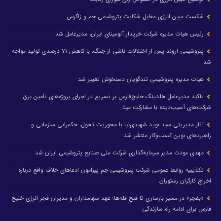
شکست مبین انرژی مقابل شکایت پتروشیمی جم و زاگرس
رئیس هیات مدیره شرکت خریدار آلومینای ایران، مدیرعامل شد
پتروشیمی اروند پس از اختلالات ناشی از جنگ، با کاهش ۷۱ درصدی تولید مواجه
شد
هیات مدیره پتروشیمی تندگویان دستخوش تغییر شد
تأکید مدیرعامل هلدینگ خلیج‌فارس بر تسریع در اجرای پروژه‌های تأمین برق
شرکت‌های آسیب‌دیده با مشارکت مپنا
آثار مدیریتی سید نوید شهیدی‌نیا با محوریت تحول، حکمرانی سازمانی و
راهبردهای نوین کسب‌وکار منتشر شد
مهدی مودت مدیر سرمایه‌گذاری شرکت ملی صنایع پتروشیمی ایران شد
تکذیبیه روابط عمومی شرکت پتروشیمی جم پیرامون ادعاهای خلاف واقع درباره
اخراج کارگران رستوران
«بفجر» در مسیر بازسازی تا فتح قله‌ها؛ عهد سهامداران و مدیران فجر انرژی خلیج
فارس برای ادامه راه سازندگی