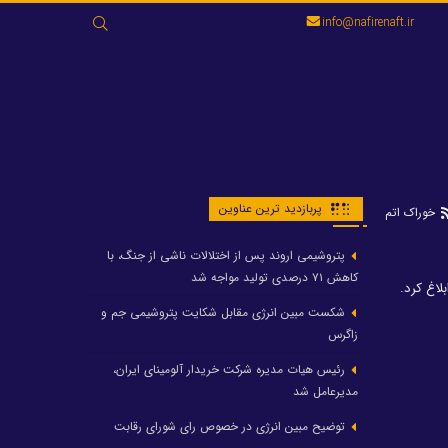
جستجو
info@nafirenaft.ir
برای:
پربازدید ترین عناوین
خوراک اتم
پتروشیمی اروند پس از اختلالات ناشی از جنگ، با
کاهش ۷۱ درصدی تولید مواجه شد
لاغ کرد.
شکست مبین انرژی مقابل شکایت پتروشیمی جم و
زاگرس
رئیس هیات مدیره شرکت خریدار آلومینای ایران،
مدیرعامل شد
توضیح مبین انرژی در خصوص رای شورای رقابت