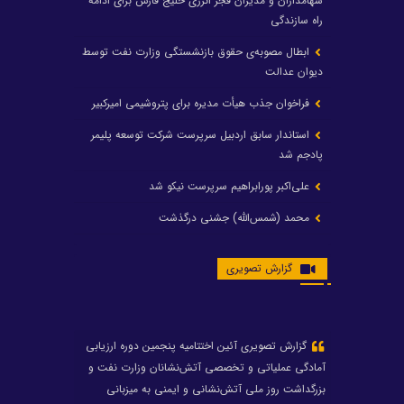
سهامداران و مدیران فجر انرژی خلیج فارس برای ادامه
راه سازندگی
ابطال مصوبه‌ی حقوق بازنشستگی وزارت نفت توسط
دیوان عدالت
فراخوان جذب هیأت مدیره برای پتروشیمی امیرکبیر
استاندار سابق اردبیل سرپرست شرکت توسعه پلیمر
پادجم شد
علی‌اکبر پورابراهیم سرپرست نیکو شد
محمد (شمس‌الله) جشنی درگذشت
رشد ۲۴ درصدی درآمد عملیاتی و رشد ۲۰۶ درصدی
گزارش تصویری
سود خالص پتروشیمی غدیر / شغدیر برای جهش تولید
در سال ۱۴۰۵ آماده شد
تغییر در هیأت مدیره صندوق بازنشستگی کشوری
پتروشیمی غدیر، درگیری مدیرعامل با یکی از کارکنان را
تکذیب کرد
تامین برق پتروشیمی‌ها از کشور ترکیه