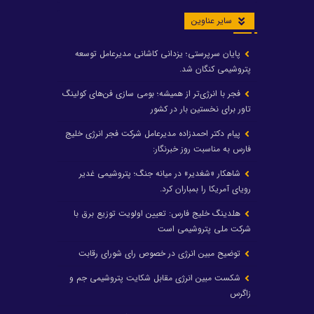
سایر عناوین
پایان سرپرستی؛ یزدانی کاشانی مدیرعامل توسعه
پتروشیمی کنگان شد.
فجر با انرژی‌تر از همیشه؛ بومی سازی فن‌های کولینگ
تاور برای نخستین بار در کشور
پیام دکتر احمدزاده مدیرعامل شرکت فجر انرژی خلیج
فارس به مناسبت روز خبرنگار:
شاهکار «شغدیر» در میانه جنگ؛ پتروشیمی غدیر
رویای آمریکا را بمباران کرد.
هلدینگ خلیج فارس: تعیین اولویت توزیع برق با
شرکت ملی پتروشیمی است
توضیح مبین انرژی در خصوص رای شورای رقابت
شکست مبین انرژی مقابل شکایت پتروشیمی جم و
زاگرس