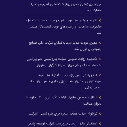
اجرای پروژه‌های تأمین برق شرکت‌های آسیب‌دیده با
مشارکت مپنا
آثار مدیریتی سید نوید شهیدی‌نیا با محوریت تحول،
حکمرانی سازمانی و راهبردهای نوین کسب‌وکار منتشر
شد
مهدی مودت مدیر سرمایه‌گذاری شرکت ملی صنایع
پتروشیمی ایران شد
تکذیبیه روابط عمومی شرکت پتروشیمی جم پیرامون
ادعاهای خلاف واقع درباره اخراج کارگران رستوران
«بفجر» در مسیر بازسازی تا فتح قله‌ها؛ عهد
سهامداران و مدیران فجر انرژی خلیج فارس برای ادامه
راه سازندگی
ابطال مصوبه‌ی حقوق بازنشستگی وزارت نفت توسط
دیوان عدالت
فراخوان جذب هیأت مدیره برای پتروشیمی امیرکبیر
استاندار سابق اردبیل سرپرست شرکت توسعه پلیمر