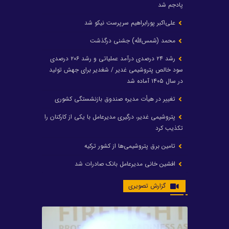
پادجم شد
علی‌اکبر پورابراهیم سرپرست نیکو شد
محمد (شمس‌الله) جشنی درگذشت
رشد ۲۴ درصدی درآمد عملیاتی و رشد ۲۰۶ درصدی
سود خالص پتروشیمی غدیر / شغدیر برای جهش تولید
در سال ۱۴۰۵ آماده شد
تغییر در هیأت مدیره صندوق بازنشستگی کشوری
پتروشیمی غدیر، درگیری مدیرعامل با یکی از کارکنان را
تکذیب کرد
تامین برق پتروشیمی‌ها از کشور ترکیه
افشین خانی مدیرعامل بانک صادرات شد
ایرانول ۶ همت سود تقسیم کرد
گزارش تصویری
شریعتمداری در هلدینگ ماند/ وزیرنفت استعفا کرد
با حکم رئیس‌جمهور؛ دکتر عسکری‌آزاد و دکتر مروتی در
شورای سازمان بهینه‌سازی و مدیریت راهبردی انرژی