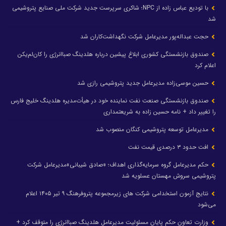
با تودیع عباس زاده از NPC؛ شاکری سرپرست جدید شرکت ملی صنایع پتروشیمی
شد
حجت عبداله‌پور مدیرعامل شرکت نگهداشت‌کاران شد
صندوق بازنشستگی کشوری ابلاغ پیشین درباره هلدینگ صباانرژی را کان‌لم‌یکن
اعلام کرد
حسین موسی‌زاده مدیرعامل جدید پتروشیمی رازی شد
صندوق بازنشستگی صنعت نفت نماینده خود در هیأت‌مدیره هلدینگ خلیج فارس
را تغییر داد + نامه حسین زاده به شریعتمداری
مدیرعامل توسعه پتروشیمی کنگان منصوب شد
افت حدود ۳ درصدی قیمت نفت
حکم مدیرعامل گروه سرمایه‌گذاری اهداف؛ «صادق شیبانی»مدیرعامل شرکت
پتروشیمی سروش مهستان عسلویه شد
نتایج آزمون استخدامی شرکت های زیرمجموعه پتروفرهنگ ۹ تیر ۱۴۰۵ اعلام
می‌شود
وزارت تعاون حکم پایان مسئولیت مدیرعامل هلدینگ صباانرژی را متوقف کرد +