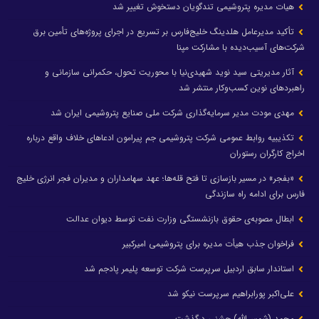
هیات مدیره پتروشیمی تندگویان دستخوش تغییر شد
تأکید مدیرعامل هلدینگ خلیج‌فارس بر تسریع در اجرای پروژه‌های تأمین برق
شرکت‌های آسیب‌دیده با مشارکت مپنا
آثار مدیریتی سید نوید شهیدی‌نیا با محوریت تحول، حکمرانی سازمانی و
راهبردهای نوین کسب‌وکار منتشر شد
مهدی مودت مدیر سرمایه‌گذاری شرکت ملی صنایع پتروشیمی ایران شد
تکذیبیه روابط عمومی شرکت پتروشیمی جم پیرامون ادعاهای خلاف واقع درباره
اخراج کارگران رستوران
«بفجر» در مسیر بازسازی تا فتح قله‌ها؛ عهد سهامداران و مدیران فجر انرژی خلیج
فارس برای ادامه راه سازندگی
ابطال مصوبه‌ی حقوق بازنشستگی وزارت نفت توسط دیوان عدالت
فراخوان جذب هیأت مدیره برای پتروشیمی امیرکبیر
استاندار سابق اردبیل سرپرست شرکت توسعه پلیمر پادجم شد
علی‌اکبر پورابراهیم سرپرست نیکو شد
محمد (شمس‌الله) جشنی درگذشت