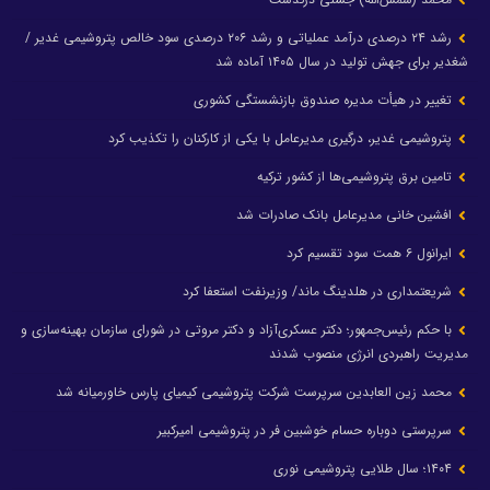
رشد ۲۴ درصدی درآمد عملیاتی و رشد ۲۰۶ درصدی سود خالص پتروشیمی غدیر /
شغدیر برای جهش تولید در سال ۱۴۰۵ آماده شد
تغییر در هیأت مدیره صندوق بازنشستگی کشوری
پتروشیمی غدیر، درگیری مدیرعامل با یکی از کارکنان را تکذیب کرد
تامین برق پتروشیمی‌ها از کشور ترکیه
افشین خانی مدیرعامل بانک صادرات شد
ایرانول ۶ همت سود تقسیم کرد
شریعتمداری در هلدینگ ماند/ وزیرنفت استعفا کرد
با حکم رئیس‌جمهور؛ دکتر عسکری‌آزاد و دکتر مروتی در شورای سازمان بهینه‌سازی و
مدیریت راهبردی انرژی منصوب شدند
محمد زین العابدین سرپرست شرکت پتروشیمی کیمیای پارس خاورمیانه شد
سرپرستی دوباره حسام خوشبین فر در پتروشیمی امیرکبیر
۱۴۰۴؛ سال طلایی پتروشیمی نوری