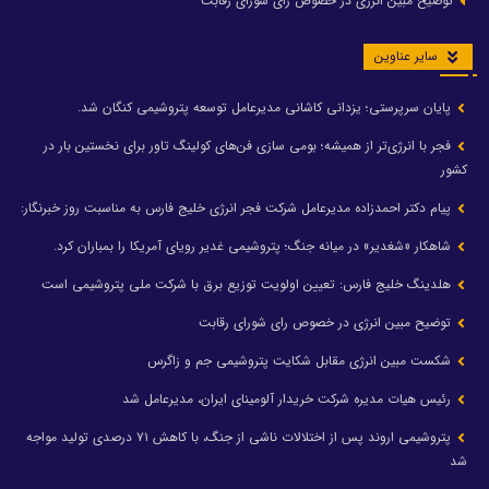
توضیح مبین انرژی در خصوص رای شورای رقابت
سایر عناوین
پایان سرپرستی؛ یزدانی کاشانی مدیرعامل توسعه پتروشیمی کنگان شد.
فجر با انرژی‌تر از همیشه؛ بومی سازی فن‌های کولینگ تاور برای نخستین بار در
کشور
پیام دکتر احمدزاده مدیرعامل شرکت فجر انرژی خلیج فارس به مناسبت روز خبرنگار:
شاهکار «شغدیر» در میانه جنگ؛ پتروشیمی غدیر رویای آمریکا را بمباران کرد.
هلدینگ خلیج فارس: تعیین اولویت توزیع برق با شرکت ملی پتروشیمی است
توضیح مبین انرژی در خصوص رای شورای رقابت
شکست مبین انرژی مقابل شکایت پتروشیمی جم و زاگرس
رئیس هیات مدیره شرکت خریدار آلومینای ایران، مدیرعامل شد
پتروشیمی اروند پس از اختلالات ناشی از جنگ، با کاهش ۷۱ درصدی تولید مواجه
شد