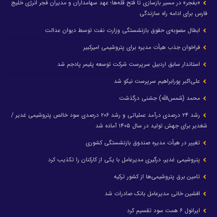
«بفجر» در مسیر بازسازی تا فتح قله‌ها؛ عهد سهامداران و مدیران فجر انرژی خلیج
فارس برای ادامه راه سازندگی
ابطال مصوبه‌ی حقوق بازنشستگی وزارت نفت توسط دیوان عدالت
فراخوان جذب هیأت مدیره برای پتروشیمی امیرکبیر
استاندار سابق اردبیل سرپرست شرکت توسعه پلیمر پادجم شد
علی‌اکبر پورابراهیم سرپرست نیکو شد
محمد (شمس‌الله) جشنی درگذشت
رشد ۲۴ درصدی درآمد عملیاتی و رشد ۲۰۶ درصدی سود خالص پتروشیمی غدیر /
شغدیر برای جهش تولید در سال ۱۴۰۵ آماده شد
تغییر در هیأت مدیره صندوق بازنشستگی کشوری
پتروشیمی غدیر، درگیری مدیرعامل با یکی از کارکنان را تکذیب کرد
تامین برق پتروشیمی‌ها از کشور ترکیه
افشین خانی مدیرعامل بانک صادرات شد
ایرانول ۶ همت سود تقسیم کرد