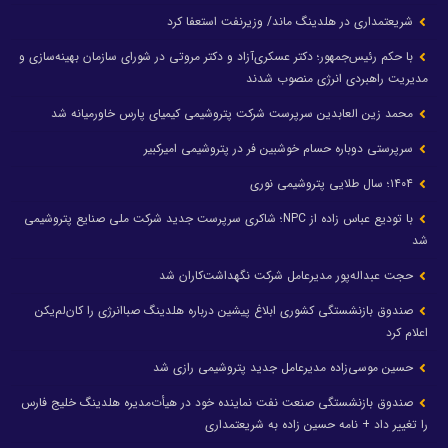
شریعتمداری در هلدینگ ماند/ وزیرنفت استعفا کرد
با حکم رئیس‌جمهور؛ دکتر عسکری‌آزاد و دکتر مروتی در شورای سازمان بهینه‌سازی و
مدیریت راهبردی انرژی منصوب شدند
محمد زین العابدین سرپرست شرکت پتروشیمی کیمیای پارس خاورمیانه شد
سرپرستی دوباره حسام خوشبین فر در پتروشیمی امیرکبیر
۱۴۰۴؛ سال طلایی پتروشیمی نوری
با تودیع عباس زاده از NPC؛ شاکری سرپرست جدید شرکت ملی صنایع پتروشیمی
شد
حجت عبداله‌پور مدیرعامل شرکت نگهداشت‌کاران شد
صندوق بازنشستگی کشوری ابلاغ پیشین درباره هلدینگ صباانرژی را کان‌لم‌یکن
اعلام کرد
حسین موسی‌زاده مدیرعامل جدید پتروشیمی رازی شد
صندوق بازنشستگی صنعت نفت نماینده خود در هیأت‌مدیره هلدینگ خلیج فارس
را تغییر داد + نامه حسین زاده به شریعتمداری