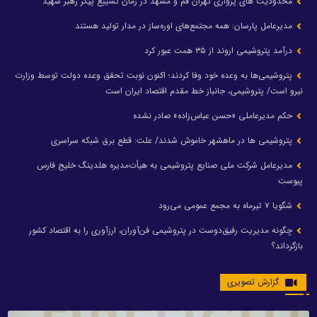
محدودیت های پروازی تهران قم و مشهد در زمان تشییع پیکر رهبر شهید
مدیرعامل پارسان: همه مجتمع‌های اوره‌ساز در مدار تولید هستند
درآمد پتروشیمی اروند از ۳۵ همت عبور کرد
پتروشیمی‌ها به وعده خود وفا کردند؛ اکنون نوبت تحقق وعده دولت توسط وزارت
نیرو است/ پتروشیمی، جانباز خط مقدم اقتصاد ایران است
حکم مدیرعاملی «حسن عباس‌زاده» صادر نشده
پتروشیمی ها در ماهشهر خاموش شدند/ علت: قطع برق شبکه سراسری
مدیرعامل شرکت ملی صنایع پتروشیمی به هیأت‌مدیره هلدینگ خلیج فارس
پیوست
شگویا ۷ تیرماه به مجمع عمومی می‌رود
چگونه مدیریت رفیق‌دوست در پتروشیمی فن‌آوران، ارزآوری را به اقتصاد کشور
بازگرداند؟
گزارش تصویری