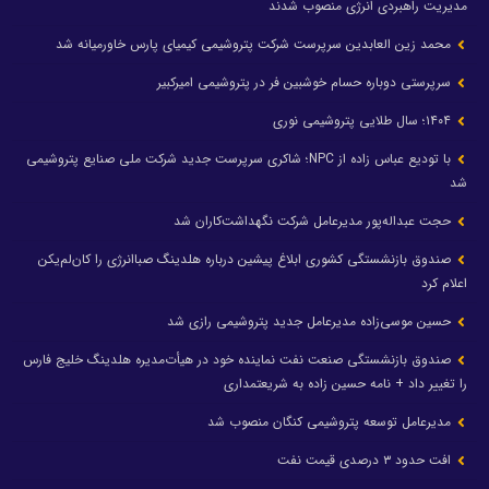
مدیریت راهبردی انرژی منصوب شدند
محمد زین العابدین سرپرست شرکت پتروشیمی کیمیای پارس خاورمیانه شد
سرپرستی دوباره حسام خوشبین فر در پتروشیمی امیرکبیر
۱۴۰۴؛ سال طلایی پتروشیمی نوری
با تودیع عباس زاده از NPC؛ شاکری سرپرست جدید شرکت ملی صنایع پتروشیمی
شد
حجت عبداله‌پور مدیرعامل شرکت نگهداشت‌کاران شد
صندوق بازنشستگی کشوری ابلاغ پیشین درباره هلدینگ صباانرژی را کان‌لم‌یکن
اعلام کرد
حسین موسی‌زاده مدیرعامل جدید پتروشیمی رازی شد
صندوق بازنشستگی صنعت نفت نماینده خود در هیأت‌مدیره هلدینگ خلیج فارس
را تغییر داد + نامه حسین زاده به شریعتمداری
مدیرعامل توسعه پتروشیمی کنگان منصوب شد
افت حدود ۳ درصدی قیمت نفت