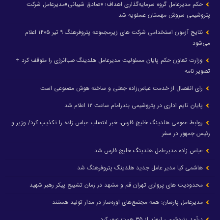
حکم مدیرعامل گروه سرمایه‌گذاری اهداف؛ «صادق شیبانی»مدیرعامل شرکت
پتروشیمی سروش مهستان عسلویه شد
نتایج آزمون استخدامی شرکت های زیرمجموعه پتروفرهنگ ۹ تیر ۱۴۰۵ اعلام
می‌شود
وزارت تعاون حکم پایان مسئولیت مدیرعامل هلدینگ صباانرژی را متوقف کرد +
تصویر نامه
رای انفصال از خدمت عباس‌زاده جعلی و ساخته هوش مصنوعی است
پایان تایم اداری در پتروشیمی بندرامام ساعت ۱۲ اعلام شد
روابط عمومی هلدینگ خلیج فارس، خبر انتصاب عباس زاده را تکذیب کرد/ وزیر و
رئیس جمهور در سفر
عباس زاده مدیرعامل هلدینگ خلیج فارس شد
هاشمی کیا مدیر عامل جدید هلدینگ پتروفرهنگ شد
محدودیت های پروازی تهران قم و مشهد در زمان تشییع پیکر رهبر شهید
مدیرعامل پارسان: همه مجتمع‌های اوره‌ساز در مدار تولید هستند
درآمد پتروشیمی اروند از ۳۵ همت عبور کرد