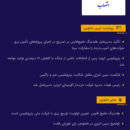
پربازدید ترین عناوین
تأکید مدیرعامل هلدینگ خلیج‌فارس بر تسریع در اجرای پروژه‌های تأمین برق
شرکت‌های آسیب‌دیده با مشارکت مپنا
پتروشیمی اروند پس از اختلالات ناشی از جنگ، با کاهش ۷۱ درصدی تولید مواجه
شد
شکست مبین انرژی مقابل شکایت پتروشیمی جم و زاگرس
رئیس هیات مدیره شرکت خریدار آلومینای ایران، مدیرعامل شد
سایر عناوین
هلدینگ خلیج فارس: تعیین اولویت توزیع برق با شرکت ملی پتروشیمی است
توضیح مبین انرژی در خصوص رای شورای رقابت