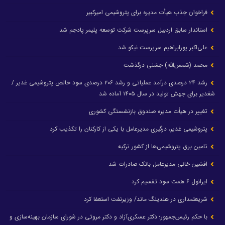
فراخوان جذب هیأت مدیره برای پتروشیمی امیرکبیر
استاندار سابق اردبیل سرپرست شرکت توسعه پلیمر پادجم شد
علی‌اکبر پورابراهیم سرپرست نیکو شد
محمد (شمس‌الله) جشنی درگذشت
رشد ۲۴ درصدی درآمد عملیاتی و رشد ۲۰۶ درصدی سود خالص پتروشیمی غدیر /
شغدیر برای جهش تولید در سال ۱۴۰۵ آماده شد
تغییر در هیأت مدیره صندوق بازنشستگی کشوری
پتروشیمی غدیر، درگیری مدیرعامل با یکی از کارکنان را تکذیب کرد
تامین برق پتروشیمی‌ها از کشور ترکیه
افشین خانی مدیرعامل بانک صادرات شد
ایرانول ۶ همت سود تقسیم کرد
شریعتمداری در هلدینگ ماند/ وزیرنفت استعفا کرد
با حکم رئیس‌جمهور؛ دکتر عسکری‌آزاد و دکتر مروتی در شورای سازمان بهینه‌سازی و