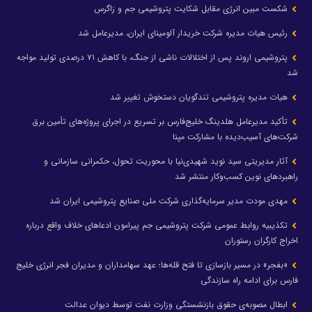
شکست مبین انرژی مقابل شکایت پتروشیمی جم و زاگرس
رئیس هیات مدیره شرکت خریدار آلومینای ایران، مدیرعامل شد
پتروشیمی اروند پس از اختلالات ناشی از جنگ، با کاهش ۷۱ درصدی تولید مواجه
شد
هیات مدیره پتروشیمی تندگویان دستخوش تغییر شد
تأکید مدیرعامل هلدینگ خلیج‌فارس بر تسریع در اجرای پروژه‌های تأمین برق
شرکت‌های آسیب‌دیده با مشارکت مپنا
آثار مدیریتی سید نوید شهیدی‌نیا با محوریت تحول، حکمرانی سازمانی و
راهبردهای نوین کسب‌وکار منتشر شد
مهدی مودت مدیر سرمایه‌گذاری شرکت ملی صنایع پتروشیمی ایران شد
تکذیبیه روابط عمومی شرکت پتروشیمی جم پیرامون ادعاهای خلاف واقع درباره
اخراج کارگران رستوران
«بفجر» در مسیر بازسازی تا فتح قله‌ها؛ عهد سهامداران و مدیران فجر انرژی خلیج
فارس برای ادامه راه سازندگی
ابطال مصوبه‌ی حقوق بازنشستگی وزارت نفت توسط دیوان عدالت