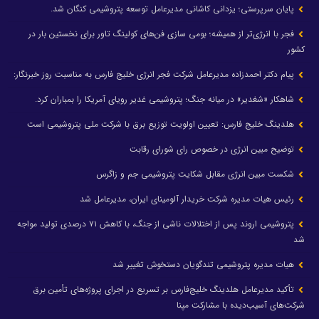
پایان سرپرستی؛ یزدانی کاشانی مدیرعامل توسعه پتروشیمی کنگان شد.
فجر با انرژی‌تر از همیشه؛ بومی سازی فن‌های کولینگ تاور برای نخستین بار در
کشور
پیام دکتر احمدزاده مدیرعامل شرکت فجر انرژی خلیج فارس به مناسبت روز خبرنگار:
شاهکار «شغدیر» در میانه جنگ؛ پتروشیمی غدیر رویای آمریکا را بمباران کرد.
هلدینگ خلیج فارس: تعیین اولویت توزیع برق با شرکت ملی پتروشیمی است
توضیح مبین انرژی در خصوص رای شورای رقابت
شکست مبین انرژی مقابل شکایت پتروشیمی جم و زاگرس
رئیس هیات مدیره شرکت خریدار آلومینای ایران، مدیرعامل شد
پتروشیمی اروند پس از اختلالات ناشی از جنگ، با کاهش ۷۱ درصدی تولید مواجه
شد
هیات مدیره پتروشیمی تندگویان دستخوش تغییر شد
تأکید مدیرعامل هلدینگ خلیج‌فارس بر تسریع در اجرای پروژه‌های تأمین برق
شرکت‌های آسیب‌دیده با مشارکت مپنا