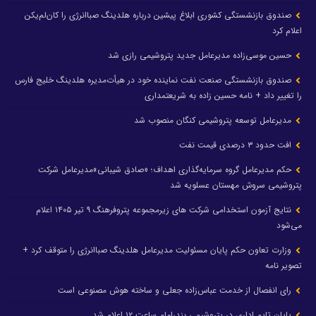
صندوق بازنشستگی کشوری ابلاغ پیشین درباره هلدینگ صباانرژی را کان‌لم‌یکن
اعلام کرد
حسین موسی‌زاده مدیرعامل جدید پتروشیمی رازی شد
صندوق بازنشستگی صنعت نفت نماینده خود در هیأت‌مدیره هلدینگ خلیج فارس
را تغییر داد + نامه حسین زاده به شریعتمداری
مدیرعامل توسعه پتروشیمی کنگان منصوب شد
افت حدود ۳ درصدی قیمت نفت
حکم مدیرعامل گروه سرمایه‌گذاری اهداف؛ «صادق شیبانی»مدیرعامل شرکت
پتروشیمی سروش مهستان عسلویه شد
نتایج آزمون استخدامی شرکت های زیرمجموعه پتروفرهنگ ۹ تیر ۱۴۰۵ اعلام
می‌شود
وزارت تعاون حکم پایان مسئولیت مدیرعامل هلدینگ صباانرژی را متوقف کرد +
تصویر نامه
رای انفصال از خدمت عباس‌زاده جعلی و ساخته هوش مصنوعی است
پایان تایم اداری در پتروشیمی بندرامام ساعت ۱۲ اعلام شد