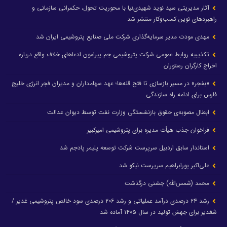
آثار مدیریتی سید نوید شهیدی‌نیا با محوریت تحول، حکمرانی سازمانی و
راهبردهای نوین کسب‌وکار منتشر شد
مهدی مودت مدیر سرمایه‌گذاری شرکت ملی صنایع پتروشیمی ایران شد
تکذیبیه روابط عمومی شرکت پتروشیمی جم پیرامون ادعاهای خلاف واقع درباره
اخراج کارگران رستوران
«بفجر» در مسیر بازسازی تا فتح قله‌ها؛ عهد سهامداران و مدیران فجر انرژی خلیج
فارس برای ادامه راه سازندگی
ابطال مصوبه‌ی حقوق بازنشستگی وزارت نفت توسط دیوان عدالت
فراخوان جذب هیأت مدیره برای پتروشیمی امیرکبیر
استاندار سابق اردبیل سرپرست شرکت توسعه پلیمر پادجم شد
علی‌اکبر پورابراهیم سرپرست نیکو شد
محمد (شمس‌الله) جشنی درگذشت
رشد ۲۴ درصدی درآمد عملیاتی و رشد ۲۰۶ درصدی سود خالص پتروشیمی غدیر /
شغدیر برای جهش تولید در سال ۱۴۰۵ آماده شد