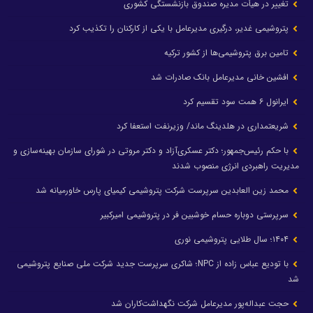
تغییر در هیأت مدیره صندوق بازنشستگی کشوری
پتروشیمی غدیر، درگیری مدیرعامل با یکی از کارکنان را تکذیب کرد
تامین برق پتروشیمی‌ها از کشور ترکیه
افشین خانی مدیرعامل بانک صادرات شد
ایرانول ۶ همت سود تقسیم کرد
شریعتمداری در هلدینگ ماند/ وزیرنفت استعفا کرد
با حکم رئیس‌جمهور؛ دکتر عسکری‌آزاد و دکتر مروتی در شورای سازمان بهینه‌سازی و
مدیریت راهبردی انرژی منصوب شدند
محمد زین العابدین سرپرست شرکت پتروشیمی کیمیای پارس خاورمیانه شد
سرپرستی دوباره حسام خوشبین فر در پتروشیمی امیرکبیر
۱۴۰۴؛ سال طلایی پتروشیمی نوری
با تودیع عباس زاده از NPC؛ شاکری سرپرست جدید شرکت ملی صنایع پتروشیمی
شد
حجت عبداله‌پور مدیرعامل شرکت نگهداشت‌کاران شد