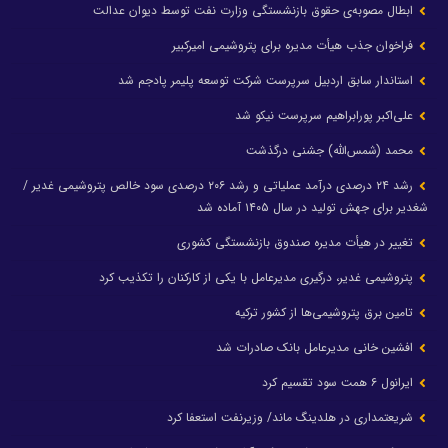
ابطال مصوبه‌ی حقوق بازنشستگی وزارت نفت توسط دیوان عدالت
فراخوان جذب هیأت مدیره برای پتروشیمی امیرکبیر
استاندار سابق اردبیل سرپرست شرکت توسعه پلیمر پادجم شد
علی‌اکبر پورابراهیم سرپرست نیکو شد
محمد (شمس‌الله) جشنی درگذشت
رشد ۲۴ درصدی درآمد عملیاتی و رشد ۲۰۶ درصدی سود خالص پتروشیمی غدیر /
شغدیر برای جهش تولید در سال ۱۴۰۵ آماده شد
تغییر در هیأت مدیره صندوق بازنشستگی کشوری
پتروشیمی غدیر، درگیری مدیرعامل با یکی از کارکنان را تکذیب کرد
تامین برق پتروشیمی‌ها از کشور ترکیه
افشین خانی مدیرعامل بانک صادرات شد
ایرانول ۶ همت سود تقسیم کرد
شریعتمداری در هلدینگ ماند/ وزیرنفت استعفا کرد