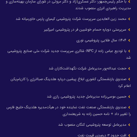
با حکم رئیس‌جمهور؛ دکتر عسکری‌آزاد و دکتر مروتی در شورای سازمان بهینه‌سازی و
مدیریت راهبردی انرژی منصوب شدند
محمد زین العابدین سرپرست شرکت پتروشیمی کیمیای پارس خاورمیانه شد
سرپرستی دوباره حسام خوشبین فر در پتروشیمی امیرکبیر
۱۴۰۴؛ سال طلایی پتروشیمی نوری
با تودیع عباس زاده از NPC؛ شاکری سرپرست جدید شرکت ملی صنایع پتروشیمی
شد
حجت عبداله‌پور مدیرعامل شرکت نگهداشت‌کاران شد
صندوق بازنشستگی کشوری ابلاغ پیشین درباره هلدینگ صباانرژی را کان‌لم‌یکن
اعلام کرد
حسین موسی‌زاده مدیرعامل جدید پتروشیمی رازی شد
صندوق بازنشستگی صنعت نفت نماینده خود در هیأت‌مدیره هلدینگ خلیج فارس
را تغییر داد + نامه حسین زاده به شریعتمداری
مدیرعامل توسعه پتروشیمی کنگان منصوب شد
افت حدود ۳ درصدی قیمت نفت