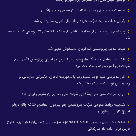
شکست مبین انرژی مقابل شکایت پتروشیمی جم و زاگرس
رئیس هیات مدیره شرکت خریدار آلومینای ایران، مدیرعامل شد
پتروشیمی اروند پس از اختلالات ناشی از جنگ، با کاهش ۷۱ درصدی تولید مواجه
شد
هیات مدیره پتروشیمی تندگویان دستخوش تغییر شد
تأکید مدیرعامل هلدینگ خلیج‌فارس بر تسریع در اجرای پروژه‌های تأمین برق
شرکت‌های آسیب‌دیده با مشارکت مپنا
آثار مدیریتی سید نوید شهیدی‌نیا با محوریت تحول، حکمرانی سازمانی و
راهبردهای نوین کسب‌وکار منتشر شد
مهدی مودت مدیر سرمایه‌گذاری شرکت ملی صنایع پتروشیمی ایران شد
تکذیبیه روابط عمومی شرکت پتروشیمی جم پیرامون ادعاهای خلاف واقع درباره
اخراج کارگران رستوران
«بفجر» در مسیر بازسازی تا فتح قله‌ها؛ عهد سهامداران و مدیران فجر انرژی خلیج
فارس برای ادامه راه سازندگی