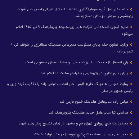
حکم مدیرعامل گروه سرمایه‌گذاری اهداف؛ «صادق شیبانی»مدیرعامل شرکت
پتروشیمی سروش مهستان عسلویه شد
نتایج آزمون استخدامی شرکت های زیرمجموعه پتروفرهنگ ۹ تیر ۱۴۰۵ اعلام
می‌شود
وزارت تعاون حکم پایان مسئولیت مدیرعامل هلدینگ صباانرژی را متوقف کرد +
تصویر نامه
رای انفصال از خدمت عباس‌زاده جعلی و ساخته هوش مصنوعی است
پایان تایم اداری در پتروشیمی بندرامام ساعت ۱۲ اعلام شد
روابط عمومی هلدینگ خلیج فارس، خبر انتصاب عباس زاده را تکذیب کرد/ وزیر و
رئیس جمهور در سفر
عباس زاده مدیرعامل هلدینگ خلیج فارس شد
هاشمی کیا مدیر عامل جدید هلدینگ پتروفرهنگ شد
محدودیت های پروازی تهران قم و مشهد در زمان تشییع پیکر رهبر شهید
مدیرعامل پارسان: همه مجتمع‌های اوره‌ساز در مدار تولید هستند