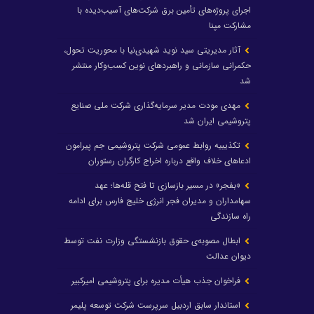
اجرای پروژه‌های تأمین برق شرکت‌های آسیب‌دیده با
مشارکت مپنا
آثار مدیریتی سید نوید شهیدی‌نیا با محوریت تحول،
حکمرانی سازمانی و راهبردهای نوین کسب‌وکار منتشر
شد
مهدی مودت مدیر سرمایه‌گذاری شرکت ملی صنایع
پتروشیمی ایران شد
تکذیبیه روابط عمومی شرکت پتروشیمی جم پیرامون
ادعاهای خلاف واقع درباره اخراج کارگران رستوران
«بفجر» در مسیر بازسازی تا فتح قله‌ها؛ عهد
سهامداران و مدیران فجر انرژی خلیج فارس برای ادامه
راه سازندگی
ابطال مصوبه‌ی حقوق بازنشستگی وزارت نفت توسط
دیوان عدالت
فراخوان جذب هیأت مدیره برای پتروشیمی امیرکبیر
استاندار سابق اردبیل سرپرست شرکت توسعه پلیمر