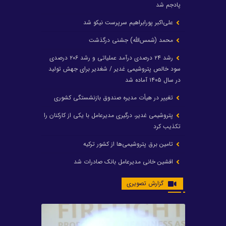
پادجم شد
علی‌اکبر پورابراهیم سرپرست نیکو شد
محمد (شمس‌الله) جشنی درگذشت
رشد ۲۴ درصدی درآمد عملیاتی و رشد ۲۰۶ درصدی
سود خالص پتروشیمی غدیر / شغدیر برای جهش تولید
در سال ۱۴۰۵ آماده شد
تغییر در هیأت مدیره صندوق بازنشستگی کشوری
پتروشیمی غدیر، درگیری مدیرعامل با یکی از کارکنان را
تکذیب کرد
تامین برق پتروشیمی‌ها از کشور ترکیه
افشین خانی مدیرعامل بانک صادرات شد
ایرانول ۶ همت سود تقسیم کرد
گزارش تصویری
شریعتمداری در هلدینگ ماند/ وزیرنفت استعفا کرد
با حکم رئیس‌جمهور؛ دکتر عسکری‌آزاد و دکتر مروتی در
شورای سازمان بهینه‌سازی و مدیریت راهبردی انرژی