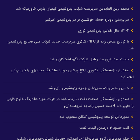
محمد زین العابدین سرپرست شرکت پتروشیمی کیمیای پارس خاورمیانه شد
سرپرستی دوباره حسام خوشبین فر در پتروشیمی امیرکبیر
۱۴۰۴؛ سال طلایی پتروشیمی نوری
با تودیع عباس زاده از NPC؛ شاکری سرپرست جدید شرکت ملی صنایع پتروشیمی
شد
حجت عبداله‌پور مدیرعامل شرکت نگهداشت‌کاران شد
صندوق بازنشستگی کشوری ابلاغ پیشین درباره هلدینگ صباانرژی را کان‌لم‌یکن
اعلام کرد
حسین موسی‌زاده مدیرعامل جدید پتروشیمی رازی شد
صندوق بازنشستگی صنعت نفت نماینده خود در هیأت‌مدیره هلدینگ خلیج فارس
را تغییر داد + نامه حسین زاده به شریعتمداری
مدیرعامل توسعه پتروشیمی کنگان منصوب شد
افت حدود ۳ درصدی قیمت نفت
حکم مدیرعامل گروه سرمایه‌گذاری اهداف؛ «صادق شیبانی»مدیرعامل شرکت