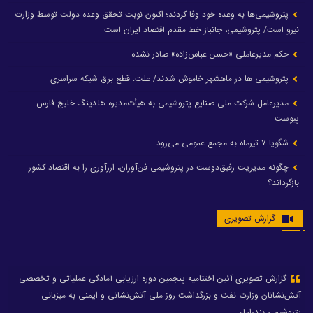
پتروشیمی‌ها به وعده خود وفا کردند؛ اکنون نوبت تحقق وعده دولت توسط وزارت
نیرو است/ پتروشیمی، جانباز خط مقدم اقتصاد ایران است
حکم مدیرعاملی «حسن عباس‌زاده» صادر نشده
پتروشیمی ها در ماهشهر خاموش شدند/ علت: قطع برق شبکه سراسری
مدیرعامل شرکت ملی صنایع پتروشیمی به هیأت‌مدیره هلدینگ خلیج فارس
پیوست
شگویا ۷ تیرماه به مجمع عمومی می‌رود
چگونه مدیریت رفیق‌دوست در پتروشیمی فن‌آوران، ارزآوری را به اقتصاد کشور
بازگرداند؟
گزارش تصویری
گزارش تصویری آئین اختتامیه پنجمین دوره ارزیابی آمادگی عملیاتی و تخصصی
آتش‌نشانان وزارت نفت و بزرگداشت روز ملی آتش‌نشانی و ایمنی به میزبانی
پتروشیمی بندرامام