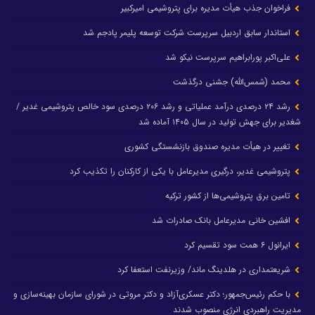
فراخوان جذب هیأت مدیره برای پتروشیمی امیرکبیر
استاندار سابق اردبیل سرپرست شرکت توسعه پلیمر پادجم شد
علی‌اکبر پورابراهیم سرپرست نیکو شد
محمد (شمس‌الله) جشنی درگذشت
رشد ۲۴ درصدی درآمد عملیاتی و رشد ۲۰۶ درصدی سود خالص پتروشیمی غدیر /
شغدیر برای جهش تولید در سال ۱۴۰۵ آماده شد
تغییر در هیأت مدیره صندوق بازنشستگی کشوری
پتروشیمی غدیر، درگیری مدیرعامل با یکی از کارکنان را تکذیب کرد
تامین برق پتروشیمی‌ها از کشور ترکیه
افشین خانی مدیرعامل بانک صادرات شد
ایرانول ۶ همت سود تقسیم کرد
شریعتمداری در هلدینگ ماند/ وزیرنفت استعفا کرد
با حکم رئیس‌جمهور؛ دکتر عسکری‌آزاد و دکتر مروتی در شورای سازمان بهینه‌سازی و
مدیریت راهبردی انرژی منصوب شدند