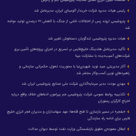
رئیس هیات مدیره شرکت خریدار آلومینای ایران، مدیرعامل شد
پتروشیمی اروند پس از اختلالات ناشی از جنگ، با کاهش ۷۱ درصدی تولید مواجه
شد
هیات مدیره پتروشیمی تندگویان دستخوش تغییر شد
تأکید مدیرعامل هلدینگ خلیج‌فارس بر تسریع در اجرای پروژه‌های تأمین برق
شرکت‌های آسیب‌دیده با مشارکت مپنا
آثار مدیریتی سید نوید شهیدی‌نیا با محوریت تحول، حکمرانی سازمانی و
راهبردهای نوین کسب‌وکار منتشر شد
مهدی مودت مدیر سرمایه‌گذاری شرکت ملی صنایع پتروشیمی ایران شد
تکذیبیه روابط عمومی شرکت پتروشیمی جم پیرامون ادعاهای خلاف واقع درباره
اخراج کارگران رستوران
«بفجر» در مسیر بازسازی تا فتح قله‌ها؛ عهد سهامداران و مدیران فجر انرژی خلیج
فارس برای ادامه راه سازندگی
ابطال مصوبه‌ی حقوق بازنشستگی وزارت نفت توسط دیوان عدالت