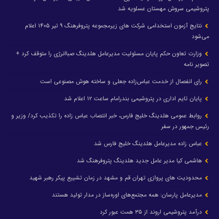
پتروشیمی سروش مهستان عسلویه شد
نتایج آزمون استخدامی شرکت های زیرمجموعه پتروفرهنگ ۹ تیر ۱۴۰۵ اعلام
می‌شود
وزارت تعاون حکم پایان مسئولیت مدیرعامل هلدینگ صباانرژی را متوقف کرد +
تصویر نامه
رای انفصال از خدمت عباس‌زاده جعلی و ساخته هوش مصنوعی است
پایان تایم اداری در پتروشیمی بندرامام ساعت ۱۲ اعلام شد
روابط عمومی هلدینگ خلیج فارس، خبر انتصاب عباس زاده را تکذیب کرد/ وزیر و
رئیس جمهور در سفر
عباس زاده مدیرعامل هلدینگ خلیج فارس شد
هاشمی کیا مدیر عامل جدید هلدینگ پتروفرهنگ شد
محدودیت های پروازی تهران قم و مشهد در زمان تشییع پیکر رهبر شهید
مدیرعامل پارسان: همه مجتمع‌های اوره‌ساز در مدار تولید هستند
درآمد پتروشیمی اروند از ۳۵ همت عبور کرد