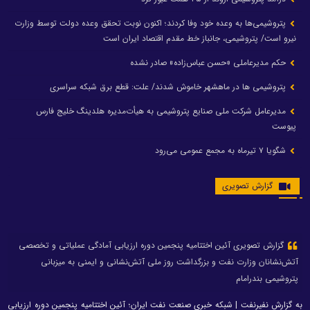
پتروشیمی‌ها به وعده خود وفا کردند؛ اکنون نوبت تحقق وعده دولت توسط وزارت
نیرو است/ پتروشیمی، جانباز خط مقدم اقتصاد ایران است
حکم مدیرعاملی «حسن عباس‌زاده» صادر نشده
پتروشیمی ها در ماهشهر خاموش شدند/ علت: قطع برق شبکه سراسری
مدیرعامل شرکت ملی صنایع پتروشیمی به هیأت‌مدیره هلدینگ خلیج فارس
پیوست
شگویا ۷ تیرماه به مجمع عمومی می‌رود
گزارش تصویری
گزارش تصویری آئین اختتامیه پنجمین دوره ارزیابی آمادگی عملیاتی و تخصصی
آتش‌نشانان وزارت نفت و بزرگداشت روز ملی آتش‌نشانی و ایمنی به میزبانی
پتروشیمی بندرامام
به گزارش نفیرنفت | شبکه خبری صنعت نفت ایران؛ آئین اختتامیه پنجمین دوره ارزیابی