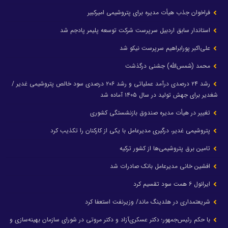
فراخوان جذب هیأت مدیره برای پتروشیمی امیرکبیر
استاندار سابق اردبیل سرپرست شرکت توسعه پلیمر پادجم شد
علی‌اکبر پورابراهیم سرپرست نیکو شد
محمد (شمس‌الله) جشنی درگذشت
رشد ۲۴ درصدی درآمد عملیاتی و رشد ۲۰۶ درصدی سود خالص پتروشیمی غدیر /
شغدیر برای جهش تولید در سال ۱۴۰۵ آماده شد
تغییر در هیأت مدیره صندوق بازنشستگی کشوری
پتروشیمی غدیر، درگیری مدیرعامل با یکی از کارکنان را تکذیب کرد
تامین برق پتروشیمی‌ها از کشور ترکیه
افشین خانی مدیرعامل بانک صادرات شد
ایرانول ۶ همت سود تقسیم کرد
شریعتمداری در هلدینگ ماند/ وزیرنفت استعفا کرد
با حکم رئیس‌جمهور؛ دکتر عسکری‌آزاد و دکتر مروتی در شورای سازمان بهینه‌سازی و