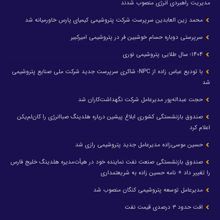
مدیریت راهبردی انرژی منصوب شدند
محمد زین العابدین سرپرست شرکت پتروشیمی کیمیای پارس خاورمیانه شد
سرپرستی دوباره حسام خوشبین فر در پتروشیمی امیرکبیر
۱۴۰۴؛ سال طلایی پتروشیمی نوری
با تودیع عباس زاده از NPC؛ شاکری سرپرست جدید شرکت ملی صنایع پتروشیمی
شد
حجت عبداله‌پور مدیرعامل شرکت نگهداشت‌کاران شد
صندوق بازنشستگی کشوری ابلاغ پیشین درباره هلدینگ صباانرژی را کان‌لم‌یکن
اعلام کرد
حسین موسی‌زاده مدیرعامل جدید پتروشیمی رازی شد
صندوق بازنشستگی صنعت نفت نماینده خود در هیأت‌مدیره هلدینگ خلیج فارس
را تغییر داد + نامه حسین زاده به شریعتمداری
مدیرعامل توسعه پتروشیمی کنگان منصوب شد
افت حدود ۳ درصدی قیمت نفت