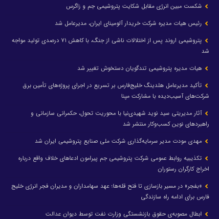
شکست مبین انرژی مقابل شکایت پتروشیمی جم و زاگرس
رئیس هیات مدیره شرکت خریدار آلومینای ایران، مدیرعامل شد
پتروشیمی اروند پس از اختلالات ناشی از جنگ، با کاهش ۷۱ درصدی تولید مواجه
شد
هیات مدیره پتروشیمی تندگویان دستخوش تغییر شد
تأکید مدیرعامل هلدینگ خلیج‌فارس بر تسریع در اجرای پروژه‌های تأمین برق
شرکت‌های آسیب‌دیده با مشارکت مپنا
آثار مدیریتی سید نوید شهیدی‌نیا با محوریت تحول، حکمرانی سازمانی و
راهبردهای نوین کسب‌وکار منتشر شد
مهدی مودت مدیر سرمایه‌گذاری شرکت ملی صنایع پتروشیمی ایران شد
تکذیبیه روابط عمومی شرکت پتروشیمی جم پیرامون ادعاهای خلاف واقع درباره
اخراج کارگران رستوران
«بفجر» در مسیر بازسازی تا فتح قله‌ها؛ عهد سهامداران و مدیران فجر انرژی خلیج
فارس برای ادامه راه سازندگی
ابطال مصوبه‌ی حقوق بازنشستگی وزارت نفت توسط دیوان عدالت