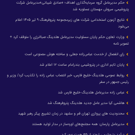
حکم مدیرعامل گروه سرمایه‌گذاری اهداف؛ «صادق شیبانی»مدیرعامل شرکت
پتروشیمی سروش مهستان عسلویه شد
نتایج آزمون استخدامی شرکت های زیرمجموعه پتروفرهنگ ۹ تیر ۱۴۰۵ اعلام
می‌شود
وزارت تعاون حکم پایان مسئولیت مدیرعامل هلدینگ صباانرژی را متوقف کرد +
تصویر نامه
رای انفصال از خدمت عباس‌زاده جعلی و ساخته هوش مصنوعی است
پایان تایم اداری در پتروشیمی بندرامام ساعت ۱۲ اعلام شد
روابط عمومی هلدینگ خلیج فارس، خبر انتصاب عباس زاده را تکذیب کرد/ وزیر و
رئیس جمهور در سفر
عباس زاده مدیرعامل هلدینگ خلیج فارس شد
هاشمی کیا مدیر عامل جدید هلدینگ پتروفرهنگ شد
محدودیت های پروازی تهران قم و مشهد در زمان تشییع پیکر رهبر شهید
مدیرعامل پارسان: همه مجتمع‌های اوره‌ساز در مدار تولید هستند
درآمد پتروشیمی اروند از ۳۵ همت عبور کرد