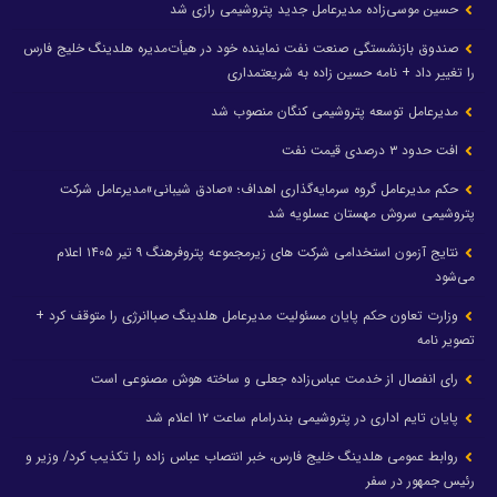
حسین موسی‌زاده مدیرعامل جدید پتروشیمی رازی شد
صندوق بازنشستگی صنعت نفت نماینده خود در هیأت‌مدیره هلدینگ خلیج فارس
را تغییر داد + نامه حسین زاده به شریعتمداری
مدیرعامل توسعه پتروشیمی کنگان منصوب شد
افت حدود ۳ درصدی قیمت نفت
حکم مدیرعامل گروه سرمایه‌گذاری اهداف؛ «صادق شیبانی»مدیرعامل شرکت
پتروشیمی سروش مهستان عسلویه شد
نتایج آزمون استخدامی شرکت های زیرمجموعه پتروفرهنگ ۹ تیر ۱۴۰۵ اعلام
می‌شود
وزارت تعاون حکم پایان مسئولیت مدیرعامل هلدینگ صباانرژی را متوقف کرد +
تصویر نامه
رای انفصال از خدمت عباس‌زاده جعلی و ساخته هوش مصنوعی است
پایان تایم اداری در پتروشیمی بندرامام ساعت ۱۲ اعلام شد
روابط عمومی هلدینگ خلیج فارس، خبر انتصاب عباس زاده را تکذیب کرد/ وزیر و
رئیس جمهور در سفر