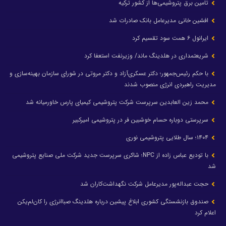
تامین برق پتروشیمی‌ها از کشور ترکیه
افشین خانی مدیرعامل بانک صادرات شد
ایرانول ۶ همت سود تقسیم کرد
شریعتمداری در هلدینگ ماند/ وزیرنفت استعفا کرد
با حکم رئیس‌جمهور؛ دکتر عسکری‌آزاد و دکتر مروتی در شورای سازمان بهینه‌سازی و
مدیریت راهبردی انرژی منصوب شدند
محمد زین العابدین سرپرست شرکت پتروشیمی کیمیای پارس خاورمیانه شد
سرپرستی دوباره حسام خوشبین فر در پتروشیمی امیرکبیر
۱۴۰۴؛ سال طلایی پتروشیمی نوری
با تودیع عباس زاده از NPC؛ شاکری سرپرست جدید شرکت ملی صنایع پتروشیمی
شد
حجت عبداله‌پور مدیرعامل شرکت نگهداشت‌کاران شد
صندوق بازنشستگی کشوری ابلاغ پیشین درباره هلدینگ صباانرژی را کان‌لم‌یکن
اعلام کرد