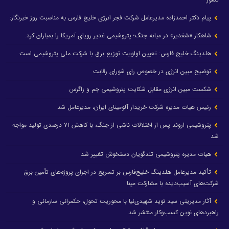
پیام دکتر احمدزاده مدیرعامل شرکت فجر انرژی خلیج فارس به مناسبت روز خبرنگار:
شاهکار «شغدیر» در میانه جنگ؛ پتروشیمی غدیر رویای آمریکا را بمباران کرد.
هلدینگ خلیج فارس: تعیین اولویت توزیع برق با شرکت ملی پتروشیمی است
توضیح مبین انرژی در خصوص رای شورای رقابت
شکست مبین انرژی مقابل شکایت پتروشیمی جم و زاگرس
رئیس هیات مدیره شرکت خریدار آلومینای ایران، مدیرعامل شد
پتروشیمی اروند پس از اختلالات ناشی از جنگ، با کاهش ۷۱ درصدی تولید مواجه
شد
هیات مدیره پتروشیمی تندگویان دستخوش تغییر شد
تأکید مدیرعامل هلدینگ خلیج‌فارس بر تسریع در اجرای پروژه‌های تأمین برق
شرکت‌های آسیب‌دیده با مشارکت مپنا
آثار مدیریتی سید نوید شهیدی‌نیا با محوریت تحول، حکمرانی سازمانی و
راهبردهای نوین کسب‌وکار منتشر شد