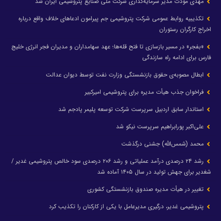
مهدی مودت مدیر سرمایه‌گذاری شرکت ملی صنایع پتروشیمی ایران شد
تکذیبیه روابط عمومی شرکت پتروشیمی جم پیرامون ادعاهای خلاف واقع درباره
اخراج کارگران رستوران
«بفجر» در مسیر بازسازی تا فتح قله‌ها؛ عهد سهامداران و مدیران فجر انرژی خلیج
فارس برای ادامه راه سازندگی
ابطال مصوبه‌ی حقوق بازنشستگی وزارت نفت توسط دیوان عدالت
فراخوان جذب هیأت مدیره برای پتروشیمی امیرکبیر
استاندار سابق اردبیل سرپرست شرکت توسعه پلیمر پادجم شد
علی‌اکبر پورابراهیم سرپرست نیکو شد
محمد (شمس‌الله) جشنی درگذشت
رشد ۲۴ درصدی درآمد عملیاتی و رشد ۲۰۶ درصدی سود خالص پتروشیمی غدیر /
شغدیر برای جهش تولید در سال ۱۴۰۵ آماده شد
تغییر در هیأت مدیره صندوق بازنشستگی کشوری
پتروشیمی غدیر، درگیری مدیرعامل با یکی از کارکنان را تکذیب کرد