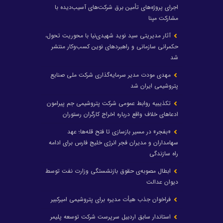
اجرای پروژه‌های تأمین برق شرکت‌های آسیب‌دیده با
مشارکت مپنا
آثار مدیریتی سید نوید شهیدی‌نیا با محوریت تحول،
حکمرانی سازمانی و راهبردهای نوین کسب‌وکار منتشر
شد
مهدی مودت مدیر سرمایه‌گذاری شرکت ملی صنایع
پتروشیمی ایران شد
تکذیبیه روابط عمومی شرکت پتروشیمی جم پیرامون
ادعاهای خلاف واقع درباره اخراج کارگران رستوران
«بفجر» در مسیر بازسازی تا فتح قله‌ها؛ عهد
سهامداران و مدیران فجر انرژی خلیج فارس برای ادامه
راه سازندگی
ابطال مصوبه‌ی حقوق بازنشستگی وزارت نفت توسط
دیوان عدالت
فراخوان جذب هیأت مدیره برای پتروشیمی امیرکبیر
استاندار سابق اردبیل سرپرست شرکت توسعه پلیمر