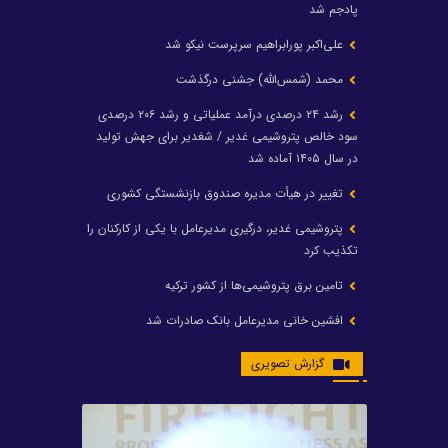
پادجم شد
علی‌اکبر پورابراهیم سرپرست نیکو شد
محمد (شمس‌الله) جشنی درگذشت
رشد ۲۴ درصدی درآمد عملیاتی و رشد ۲۰۶ درصدی
سود خالص پتروشیمی غدیر / شغدیر برای جهش تولید
در سال ۱۴۰۵ آماده شد
تغییر در هیأت مدیره صندوق بازنشستگی کشوری
پتروشیمی غدیر، درگیری مدیرعامل با یکی از کارکنان را
تکذیب کرد
تامین برق پتروشیمی‌ها از کشور ترکیه
افشین خانی مدیرعامل بانک صادرات شد
ایرانول ۶ همت سود تقسیم کرد
گزارش تصویری
شریعتمداری در هلدینگ ماند/ وزیرنفت استعفا کرد
با حکم رئیس‌جمهور؛ دکتر عسکری‌آزاد و دکتر مروتی در
شورای سازمان بهینه‌سازی و مدیریت راهبردی انرژی