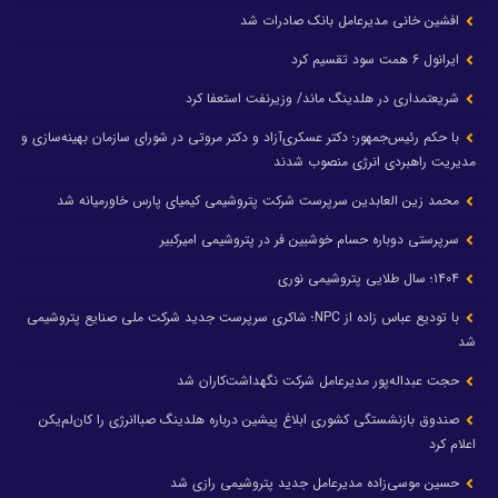
افشین خانی مدیرعامل بانک صادرات شد
ایرانول ۶ همت سود تقسیم کرد
شریعتمداری در هلدینگ ماند/ وزیرنفت استعفا کرد
با حکم رئیس‌جمهور؛ دکتر عسکری‌آزاد و دکتر مروتی در شورای سازمان بهینه‌سازی و
مدیریت راهبردی انرژی منصوب شدند
محمد زین العابدین سرپرست شرکت پتروشیمی کیمیای پارس خاورمیانه شد
سرپرستی دوباره حسام خوشبین فر در پتروشیمی امیرکبیر
۱۴۰۴؛ سال طلایی پتروشیمی نوری
با تودیع عباس زاده از NPC؛ شاکری سرپرست جدید شرکت ملی صنایع پتروشیمی
شد
حجت عبداله‌پور مدیرعامل شرکت نگهداشت‌کاران شد
صندوق بازنشستگی کشوری ابلاغ پیشین درباره هلدینگ صباانرژی را کان‌لم‌یکن
اعلام کرد
حسین موسی‌زاده مدیرعامل جدید پتروشیمی رازی شد