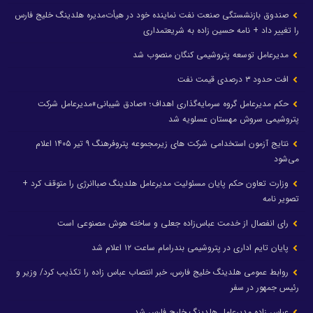
صندوق بازنشستگی صنعت نفت نماینده خود در هیأت‌مدیره هلدینگ خلیج فارس
را تغییر داد + نامه حسین زاده به شریعتمداری
مدیرعامل توسعه پتروشیمی کنگان منصوب شد
افت حدود ۳ درصدی قیمت نفت
حکم مدیرعامل گروه سرمایه‌گذاری اهداف؛ «صادق شیبانی»مدیرعامل شرکت
پتروشیمی سروش مهستان عسلویه شد
نتایج آزمون استخدامی شرکت های زیرمجموعه پتروفرهنگ ۹ تیر ۱۴۰۵ اعلام
می‌شود
وزارت تعاون حکم پایان مسئولیت مدیرعامل هلدینگ صباانرژی را متوقف کرد +
تصویر نامه
رای انفصال از خدمت عباس‌زاده جعلی و ساخته هوش مصنوعی است
پایان تایم اداری در پتروشیمی بندرامام ساعت ۱۲ اعلام شد
روابط عمومی هلدینگ خلیج فارس، خبر انتصاب عباس زاده را تکذیب کرد/ وزیر و
رئیس جمهور در سفر
عباس زاده مدیرعامل هلدینگ خلیج فارس شد