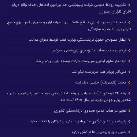
تکذیبیه روابط عمومی شرکت پتروشیمی جم پیرامون ادعاهای خلاف واقع درباره
اخراج کارگران رستوران
«بفجر» در مسیر بازسازی تا فتح قله‌ها؛ عهد سهامداران و مدیران فجر انرژی خلیج
فارس برای ادامه راه سازندگی
ابطال مصوبه‌ی حقوق بازنشستگی وزارت نفت توسط دیوان عدالت
فراخوان جذب هیأت مدیره برای پتروشیمی امیرکبیر
استاندار سابق اردبیل سرپرست شرکت توسعه پلیمر پادجم شد
علی‌اکبر پورابراهیم سرپرست نیکو شد
محمد (شمس‌الله) جشنی درگذشت
رشد ۲۴ درصدی درآمد عملیاتی و رشد ۲۰۶ درصدی سود خالص پتروشیمی غدیر /
شغدیر برای جهش تولید در سال ۱۴۰۵ آماده شد
تغییر در هیأت مدیره صندوق بازنشستگی کشوری
پتروشیمی غدیر، درگیری مدیرعامل با یکی از کارکنان را تکذیب کرد
تامین برق پتروشیمی‌ها از کشور ترکیه