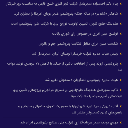
پیام دکتر احمدزاده مدیرعامل شرکت فجر انرژی خلیج فارس به مناسبت روز خبرنگار:
شاهکار «شغدیر» در میانه جنگ؛ پتروشیمی غدیر رویای آمریکا را بمباران کرد.
هلدینگ خلیج فارس: تعیین اولویت توزیع برق با شرکت ملی پتروشیمی است
توضیح مبین انرژی در خصوص رای شورای رقابت
شکست مبین انرژی مقابل شکایت پتروشیمی جم و زاگرس
رئیس هیات مدیره شرکت خریدار آلومینای ایران، مدیرعامل شد
پتروشیمی اروند پس از اختلالات ناشی از جنگ، با کاهش ۷۱ درصدی تولید مواجه
شد
هیات مدیره پتروشیمی تندگویان دستخوش تغییر شد
تأکید مدیرعامل هلدینگ خلیج‌فارس بر تسریع در اجرای پروژه‌های تأمین برق
شرکت‌های آسیب‌دیده با مشارکت مپنا
آثار مدیریتی سید نوید شهیدی‌نیا با محوریت تحول، حکمرانی سازمانی و
راهبردهای نوین کسب‌وکار منتشر شد
مهدی مودت مدیر سرمایه‌گذاری شرکت ملی صنایع پتروشیمی ایران شد