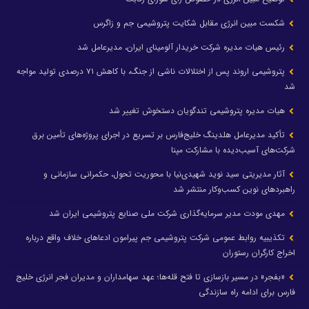
شکست مبین انرژی مقابل شکایت پتروشیمی جم و زاگرس
رئیس هیات مدیره شرکت خریدار آلومینای ایران، مدیرعامل شد
پتروشیمی اروند پس از اختلالات ناشی از جنگ، با کاهش ۷۱ درصدی تولید مواجه
شد
هیات مدیره پتروشیمی تندگویان دستخوش تغییر شد
تأکید مدیرعامل هلدینگ خلیج‌فارس بر تسریع در اجرای پروژه‌های تأمین برق
شرکت‌های آسیب‌دیده با مشارکت مپنا
آثار مدیریتی سید نوید شهیدی‌نیا با محوریت تحول، حکمرانی سازمانی و
راهبردهای نوین کسب‌وکار منتشر شد
مهدی مودت مدیر سرمایه‌گذاری شرکت ملی صنایع پتروشیمی ایران شد
تکذیبیه روابط عمومی شرکت پتروشیمی جم پیرامون ادعاهای خلاف واقع درباره
اخراج کارگران رستوران
«بفجر» در مسیر بازسازی تا فتح قله‌ها؛ عهد سهامداران و مدیران فجر انرژی خلیج
فارس برای ادامه راه سازندگی