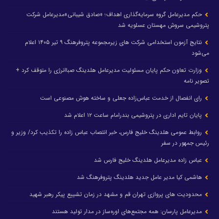
حکم مدیرعامل گروه سرمایه‌گذاری اهداف؛ «صادق شیبانی»مدیرعامل شرکت
پتروشیمی سروش مهستان عسلویه شد
نتایج آزمون استخدامی شرکت های زیرمجموعه پتروفرهنگ ۹ تیر ۱۴۰۵ اعلام
می‌شود
وزارت تعاون حکم پایان مسئولیت مدیرعامل هلدینگ صباانرژی را متوقف کرد +
تصویر نامه
رای انفصال از خدمت عباس‌زاده جعلی و ساخته هوش مصنوعی است
پایان تایم اداری در پتروشیمی بندرامام ساعت ۱۲ اعلام شد
روابط عمومی هلدینگ خلیج فارس، خبر انتصاب عباس زاده را تکذیب کرد/ وزیر و
رئیس جمهور در سفر
عباس زاده مدیرعامل هلدینگ خلیج فارس شد
هاشمی کیا مدیر عامل جدید هلدینگ پتروفرهنگ شد
محدودیت های پروازی تهران قم و مشهد در زمان تشییع پیکر رهبر شهید
مدیرعامل پارسان: همه مجتمع‌های اوره‌ساز در مدار تولید هستند