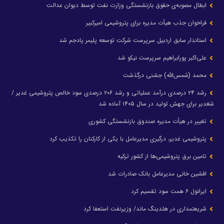
ابطال مصوبه‌ی حقوق بازنشستگی وزارت نفت توسط دیوان عدالت
فراخوان جذب هیأت مدیره برای پتروشیمی امیرکبیر
استاندار سابق اردبیل سرپرست شرکت توسعه پلیمر پادجم شد
علی‌اکبر پورابراهیم سرپرست نیکو شد
محمد (شمس‌الله) جشنی درگذشت
رشد ۲۴ درصدی درآمد عملیاتی و رشد ۲۰۶ درصدی سود خالص پتروشیمی غدیر /
شغدیر برای جهش تولید در سال ۱۴۰۵ آماده شد
تغییر در هیأت مدیره صندوق بازنشستگی کشوری
پتروشیمی غدیر، درگیری مدیرعامل با یکی از کارکنان را تکذیب کرد
تامین برق پتروشیمی‌ها از کشور ترکیه
افشین خانی مدیرعامل بانک صادرات شد
ایرانول ۶ همت سود تقسیم کرد
شریعتمداری در هلدینگ ماند/ وزیرنفت استعفا کرد