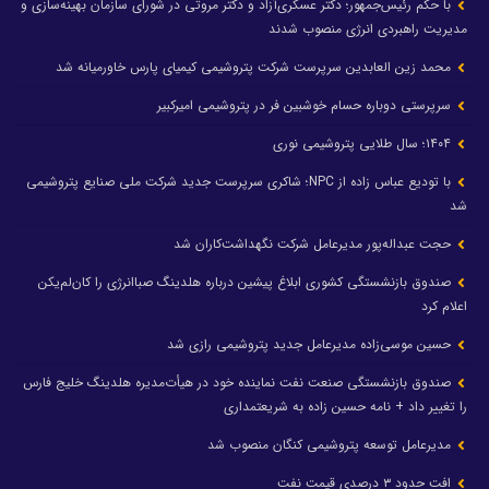
با حکم رئیس‌جمهور؛ دکتر عسکری‌آزاد و دکتر مروتی در شورای سازمان بهینه‌سازی و
مدیریت راهبردی انرژی منصوب شدند
محمد زین العابدین سرپرست شرکت پتروشیمی کیمیای پارس خاورمیانه شد
سرپرستی دوباره حسام خوشبین فر در پتروشیمی امیرکبیر
۱۴۰۴؛ سال طلایی پتروشیمی نوری
با تودیع عباس زاده از NPC؛ شاکری سرپرست جدید شرکت ملی صنایع پتروشیمی
شد
حجت عبداله‌پور مدیرعامل شرکت نگهداشت‌کاران شد
صندوق بازنشستگی کشوری ابلاغ پیشین درباره هلدینگ صباانرژی را کان‌لم‌یکن
اعلام کرد
حسین موسی‌زاده مدیرعامل جدید پتروشیمی رازی شد
صندوق بازنشستگی صنعت نفت نماینده خود در هیأت‌مدیره هلدینگ خلیج فارس
را تغییر داد + نامه حسین زاده به شریعتمداری
مدیرعامل توسعه پتروشیمی کنگان منصوب شد
افت حدود ۳ درصدی قیمت نفت