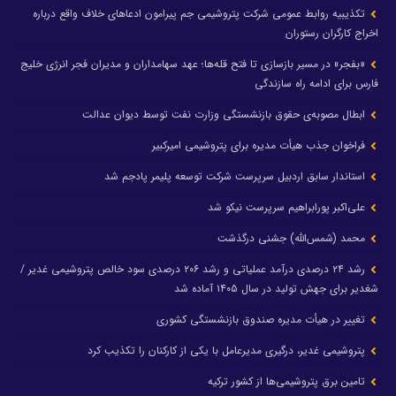
تکذیبیه روابط عمومی شرکت پتروشیمی جم پیرامون ادعاهای خلاف واقع درباره
اخراج کارگران رستوران
«بفجر» در مسیر بازسازی تا فتح قله‌ها؛ عهد سهامداران و مدیران فجر انرژی خلیج
فارس برای ادامه راه سازندگی
ابطال مصوبه‌ی حقوق بازنشستگی وزارت نفت توسط دیوان عدالت
فراخوان جذب هیأت مدیره برای پتروشیمی امیرکبیر
استاندار سابق اردبیل سرپرست شرکت توسعه پلیمر پادجم شد
علی‌اکبر پورابراهیم سرپرست نیکو شد
محمد (شمس‌الله) جشنی درگذشت
رشد ۲۴ درصدی درآمد عملیاتی و رشد ۲۰۶ درصدی سود خالص پتروشیمی غدیر /
شغدیر برای جهش تولید در سال ۱۴۰۵ آماده شد
تغییر در هیأت مدیره صندوق بازنشستگی کشوری
پتروشیمی غدیر، درگیری مدیرعامل با یکی از کارکنان را تکذیب کرد
تامین برق پتروشیمی‌ها از کشور ترکیه