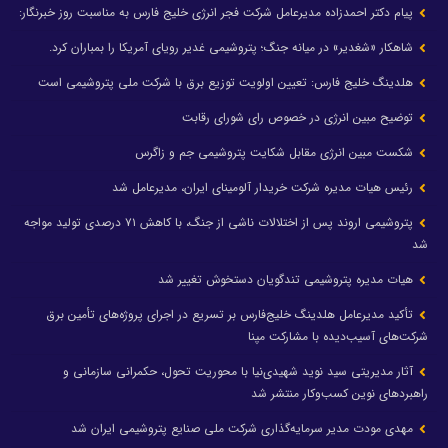
پیام دکتر احمدزاده مدیرعامل شرکت فجر انرژی خلیج فارس به مناسبت روز خبرنگار:
شاهکار «شغدیر» در میانه جنگ؛ پتروشیمی غدیر رویای آمریکا را بمباران کرد.
هلدینگ خلیج فارس: تعیین اولویت توزیع برق با شرکت ملی پتروشیمی است
توضیح مبین انرژی در خصوص رای شورای رقابت
شکست مبین انرژی مقابل شکایت پتروشیمی جم و زاگرس
رئیس هیات مدیره شرکت خریدار آلومینای ایران، مدیرعامل شد
پتروشیمی اروند پس از اختلالات ناشی از جنگ، با کاهش ۷۱ درصدی تولید مواجه
شد
هیات مدیره پتروشیمی تندگویان دستخوش تغییر شد
تأکید مدیرعامل هلدینگ خلیج‌فارس بر تسریع در اجرای پروژه‌های تأمین برق
شرکت‌های آسیب‌دیده با مشارکت مپنا
آثار مدیریتی سید نوید شهیدی‌نیا با محوریت تحول، حکمرانی سازمانی و
راهبردهای نوین کسب‌وکار منتشر شد
مهدی مودت مدیر سرمایه‌گذاری شرکت ملی صنایع پتروشیمی ایران شد