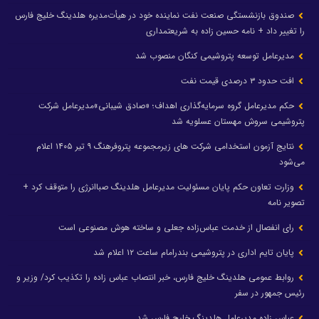
صندوق بازنشستگی صنعت نفت نماینده خود در هیأت‌مدیره هلدینگ خلیج فارس
را تغییر داد + نامه حسین زاده به شریعتمداری
مدیرعامل توسعه پتروشیمی کنگان منصوب شد
افت حدود ۳ درصدی قیمت نفت
حکم مدیرعامل گروه سرمایه‌گذاری اهداف؛ «صادق شیبانی»مدیرعامل شرکت
پتروشیمی سروش مهستان عسلویه شد
نتایج آزمون استخدامی شرکت های زیرمجموعه پتروفرهنگ ۹ تیر ۱۴۰۵ اعلام
می‌شود
وزارت تعاون حکم پایان مسئولیت مدیرعامل هلدینگ صباانرژی را متوقف کرد +
تصویر نامه
رای انفصال از خدمت عباس‌زاده جعلی و ساخته هوش مصنوعی است
پایان تایم اداری در پتروشیمی بندرامام ساعت ۱۲ اعلام شد
روابط عمومی هلدینگ خلیج فارس، خبر انتصاب عباس زاده را تکذیب کرد/ وزیر و
رئیس جمهور در سفر
عباس زاده مدیرعامل هلدینگ خلیج فارس شد