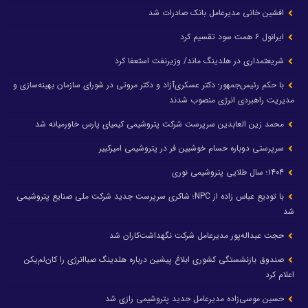
افشین خانی مدیرعامل بانک صادرات شد
ایرانول ۶ همت سود تقسیم کرد
شریعتمداری در هلدینگ ماند/ وزیرنفت استعفا کرد
با حکم رئیس‌جمهور؛ دکتر عسکری‌آزاد و دکتر مروتی در شورای سازمان بهینه‌سازی و
مدیریت راهبردی انرژی منصوب شدند
محمد زین العابدین سرپرست شرکت پتروشیمی کیمیای پارس خاورمیانه شد
سرپرستی دوباره حسام خوشبین فر در پتروشیمی امیرکبیر
۱۴۰۴؛ سال طلایی پتروشیمی نوری
با تودیع عباس زاده از NPC؛ شاکری سرپرست جدید شرکت ملی صنایع پتروشیمی
شد
حجت عبداله‌پور مدیرعامل شرکت نگهداشت‌کاران شد
صندوق بازنشستگی کشوری ابلاغ پیشین درباره هلدینگ صباانرژی را کان‌لم‌یکن
اعلام کرد
حسین موسی‌زاده مدیرعامل جدید پتروشیمی رازی شد