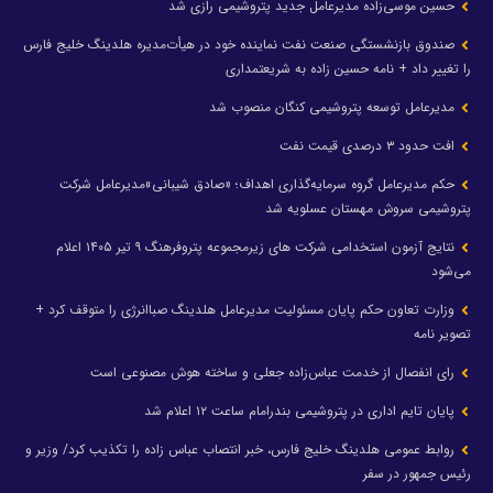
حسین موسی‌زاده مدیرعامل جدید پتروشیمی رازی شد
صندوق بازنشستگی صنعت نفت نماینده خود در هیأت‌مدیره هلدینگ خلیج فارس
را تغییر داد + نامه حسین زاده به شریعتمداری
مدیرعامل توسعه پتروشیمی کنگان منصوب شد
افت حدود ۳ درصدی قیمت نفت
حکم مدیرعامل گروه سرمایه‌گذاری اهداف؛ «صادق شیبانی»مدیرعامل شرکت
پتروشیمی سروش مهستان عسلویه شد
نتایج آزمون استخدامی شرکت های زیرمجموعه پتروفرهنگ ۹ تیر ۱۴۰۵ اعلام
می‌شود
وزارت تعاون حکم پایان مسئولیت مدیرعامل هلدینگ صباانرژی را متوقف کرد +
تصویر نامه
رای انفصال از خدمت عباس‌زاده جعلی و ساخته هوش مصنوعی است
پایان تایم اداری در پتروشیمی بندرامام ساعت ۱۲ اعلام شد
روابط عمومی هلدینگ خلیج فارس، خبر انتصاب عباس زاده را تکذیب کرد/ وزیر و
رئیس جمهور در سفر