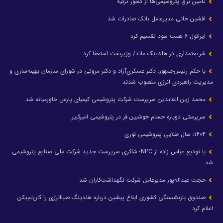
تامین برق پتروشیمی‌ها از کشور ترکیه
افشین خانی مدیرعامل بانک صادرات شد
ایرانول ۶ همت سود تقسیم کرد
شریعتمداری در هلدینگ ماند/ وزیرنفت استعفا کرد
با حکم رئیس‌جمهور؛ دکتر عسکری‌آزاد و دکتر مروتی در شورای سازمان بهینه‌سازی و
مدیریت راهبردی انرژی منصوب شدند
محمد زین العابدین سرپرست شرکت پتروشیمی کیمیای پارس خاورمیانه شد
سرپرستی دوباره حسام خوشبین فر در پتروشیمی امیرکبیر
۱۴۰۴؛ سال طلایی پتروشیمی نوری
با تودیع عباس زاده از NPC؛ شاکری سرپرست جدید شرکت ملی صنایع پتروشیمی
شد
حجت عبداله‌پور مدیرعامل شرکت نگهداشت‌کاران شد
صندوق بازنشستگی کشوری ابلاغ پیشین درباره هلدینگ صباانرژی را کان‌لم‌یکن
اعلام کرد