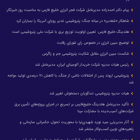
پیام دکتر احمدزاده مدیرعامل شرکت فجر انرژی خلیج فارس به مناسبت روز خبرنگار:
شاهکار «شغدیر» در میانه جنگ؛ پتروشیمی غدیر رویای آمریکا را بمباران کرد.
هلدینگ خلیج فارس: تعیین اولویت توزیع برق با شرکت ملی پتروشیمی است
توضیح مبین انرژی در خصوص رای شورای رقابت
شکست مبین انرژی مقابل شکایت پتروشیمی جم و زاگرس
رئیس هیات مدیره شرکت خریدار آلومینای ایران، مدیرعامل شد
پتروشیمی اروند پس از اختلالات ناشی از جنگ، با کاهش ۷۱ درصدی تولید مواجه
شد
هیات مدیره پتروشیمی تندگویان دستخوش تغییر شد
تأکید مدیرعامل هلدینگ خلیج‌فارس بر تسریع در اجرای پروژه‌های تأمین برق
شرکت‌های آسیب‌دیده با مشارکت مپنا
آثار مدیریتی سید نوید شهیدی‌نیا با محوریت تحول، حکمرانی سازمانی و
راهبردهای نوین کسب‌وکار منتشر شد
مهدی مودت مدیر سرمایه‌گذاری شرکت ملی صنایع پتروشیمی ایران شد