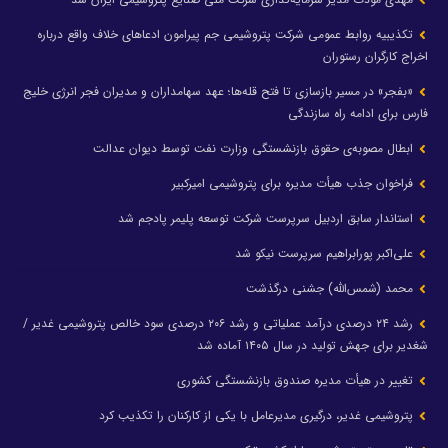
تکذیبیه روابط عمومی شرکت پتروشیمی جم پیرامون ادعاهای خلاف واقع درباره
اخراج کارگران رستوران
«بفجر» در مسیر بازسازی تا فتح قله‌ها؛ عهد سهامداران و مدیران فجر انرژی خلیج
فارس برای ادامه راه سازندگی
ابطال مصوبه‌ی حقوق بازنشستگی وزارت نفت توسط دیوان عدالت
فراخوان جذب هیأت مدیره برای پتروشیمی امیرکبیر
استاندار سابق اردبیل سرپرست شرکت توسعه پلیمر پادجم شد
علی‌اکبر پورابراهیم سرپرست نیکو شد
محمد (شمس‌الله) جشنی درگذشت
رشد ۲۴ درصدی درآمد عملیاتی و رشد ۲۰۶ درصدی سود خالص پتروشیمی غدیر /
شغدیر برای جهش تولید در سال ۱۴۰۵ آماده شد
تغییر در هیأت مدیره صندوق بازنشستگی کشوری
پتروشیمی غدیر، درگیری مدیرعامل با یکی از کارکنان را تکذیب کرد