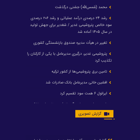
محمد (شمس‌الله) جشنی درگذشت
رشد ۲۴ درصدی درآمد عملیاتی و رشد ۲۰۶ درصدی
سود خالص پتروشیمی غدیر / شغدیر برای جهش تولید
در سال ۱۴۰۵ آماده شد
تغییر در هیأت مدیره صندوق بازنشستگی کشوری
پتروشیمی غدیر، درگیری مدیرعامل با یکی از کارکنان را
تکذیب کرد
تامین برق پتروشیمی‌ها از کشور ترکیه
افشین خانی مدیرعامل بانک صادرات شد
ایرانول ۶ همت سود تقسیم کرد
شریعتمداری در هلدینگ ماند/ وزیرنفت استعفا کرد
گزارش تصویری
با حکم رئیس‌جمهور؛ دکتر عسکری‌آزاد و دکتر مروتی در
شورای سازمان بهینه‌سازی و مدیریت راهبردی انرژی
منصوب شدند
محمد زین العابدین سرپرست شرکت پتروشیمی