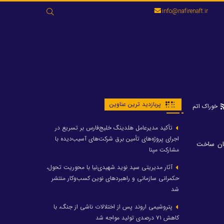
جستجو
info@nafirenaft.ir
برای:
پربازدید ترین عناوین
خوراک اتم
تأکید مدیرعامل هلدینگ خلیج‌فارس بر تسریع در
اجرای پروژه‌های تأمین برق شرکت‌های آسیب‌دیده با
 مگاواتی پرند، به فوت ۲ نفر از کارشناسان ساخت
مشارکت مپنا
آثار مدیریتی سید نوید شهیدی‌نیا با محوریت تحول،
حکمرانی سازمانی و راهبردهای نوین کسب‌وکار منتشر
شد
پتروشیمی اروند پس از اختلالات ناشی از جنگ، با
کاهش ۷۱ درصدی تولید مواجه شد