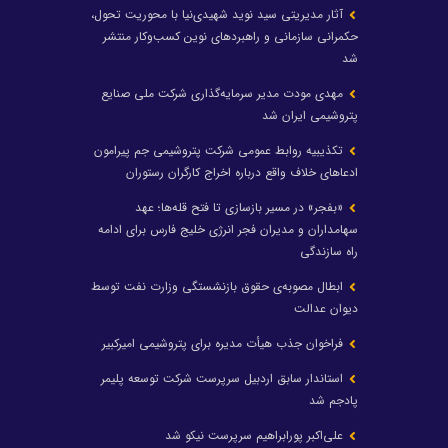
آثار مدیریتی سید نوید شهیدی‌نیا با محوریت تحول،
حکمرانی سازمانی و راهبردهای نوین کسب‌وکار منتشر
شد
مهدی مودت مدیر سرمایه‌گذاری شرکت ملی صنایع
پتروشیمی ایران شد
تکذیبیه روابط عمومی شرکت پتروشیمی جم پیرامون
ادعاهای خلاف واقع درباره اخراج کارگران رستوران
«بفجر» در مسیر بازسازی تا فتح قله‌ها؛ عهد
سهامداران و مدیران فجر انرژی خلیج فارس برای ادامه
راه سازندگی
ابطال مصوبه‌ی حقوق بازنشستگی وزارت نفت توسط
دیوان عدالت
فراخوان جذب هیأت مدیره برای پتروشیمی امیرکبیر
استاندار سابق اردبیل سرپرست شرکت توسعه پلیمر
پادجم شد
علی‌اکبر پورابراهیم سرپرست نیکو شد