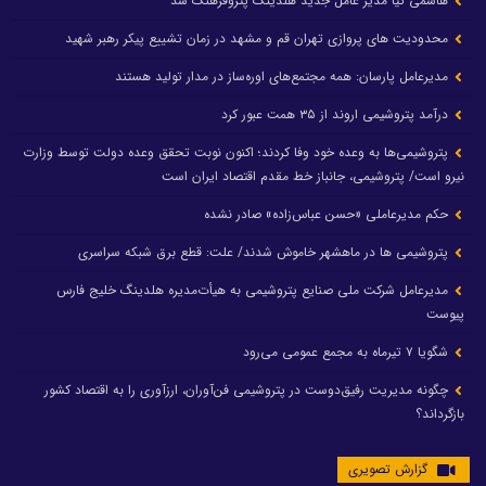
هاشمی کیا مدیر عامل جدید هلدینگ پتروفرهنگ شد
محدودیت های پروازی تهران قم و مشهد در زمان تشییع پیکر رهبر شهید
مدیرعامل پارسان: همه مجتمع‌های اوره‌ساز در مدار تولید هستند
درآمد پتروشیمی اروند از ۳۵ همت عبور کرد
پتروشیمی‌ها به وعده خود وفا کردند؛ اکنون نوبت تحقق وعده دولت توسط وزارت
نیرو است/ پتروشیمی، جانباز خط مقدم اقتصاد ایران است
حکم مدیرعاملی «حسن عباس‌زاده» صادر نشده
پتروشیمی ها در ماهشهر خاموش شدند/ علت: قطع برق شبکه سراسری
مدیرعامل شرکت ملی صنایع پتروشیمی به هیأت‌مدیره هلدینگ خلیج فارس
پیوست
شگویا ۷ تیرماه به مجمع عمومی می‌رود
چگونه مدیریت رفیق‌دوست در پتروشیمی فن‌آوران، ارزآوری را به اقتصاد کشور
بازگرداند؟
گزارش تصویری