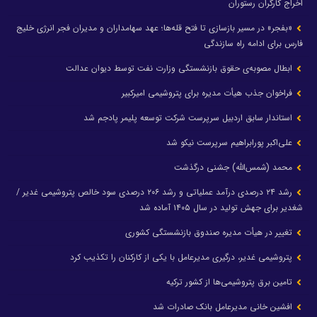
اخراج کارگران رستوران
«بفجر» در مسیر بازسازی تا فتح قله‌ها؛ عهد سهامداران و مدیران فجر انرژی خلیج
فارس برای ادامه راه سازندگی
ابطال مصوبه‌ی حقوق بازنشستگی وزارت نفت توسط دیوان عدالت
فراخوان جذب هیأت مدیره برای پتروشیمی امیرکبیر
استاندار سابق اردبیل سرپرست شرکت توسعه پلیمر پادجم شد
علی‌اکبر پورابراهیم سرپرست نیکو شد
محمد (شمس‌الله) جشنی درگذشت
رشد ۲۴ درصدی درآمد عملیاتی و رشد ۲۰۶ درصدی سود خالص پتروشیمی غدیر /
شغدیر برای جهش تولید در سال ۱۴۰۵ آماده شد
تغییر در هیأت مدیره صندوق بازنشستگی کشوری
پتروشیمی غدیر، درگیری مدیرعامل با یکی از کارکنان را تکذیب کرد
تامین برق پتروشیمی‌ها از کشور ترکیه
افشین خانی مدیرعامل بانک صادرات شد