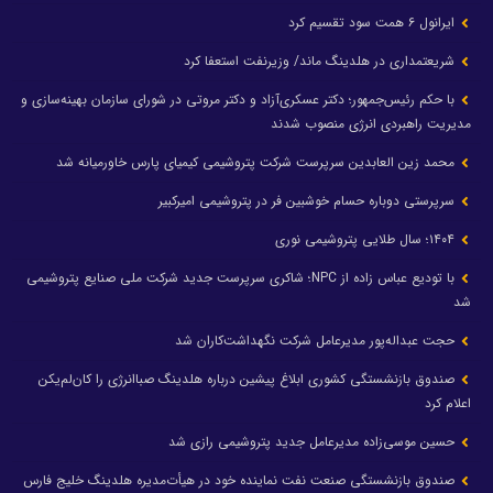
ایرانول ۶ همت سود تقسیم کرد
شریعتمداری در هلدینگ ماند/ وزیرنفت استعفا کرد
با حکم رئیس‌جمهور؛ دکتر عسکری‌آزاد و دکتر مروتی در شورای سازمان بهینه‌سازی و
مدیریت راهبردی انرژی منصوب شدند
محمد زین العابدین سرپرست شرکت پتروشیمی کیمیای پارس خاورمیانه شد
سرپرستی دوباره حسام خوشبین فر در پتروشیمی امیرکبیر
۱۴۰۴؛ سال طلایی پتروشیمی نوری
با تودیع عباس زاده از NPC؛ شاکری سرپرست جدید شرکت ملی صنایع پتروشیمی
شد
حجت عبداله‌پور مدیرعامل شرکت نگهداشت‌کاران شد
صندوق بازنشستگی کشوری ابلاغ پیشین درباره هلدینگ صباانرژی را کان‌لم‌یکن
اعلام کرد
حسین موسی‌زاده مدیرعامل جدید پتروشیمی رازی شد
صندوق بازنشستگی صنعت نفت نماینده خود در هیأت‌مدیره هلدینگ خلیج فارس