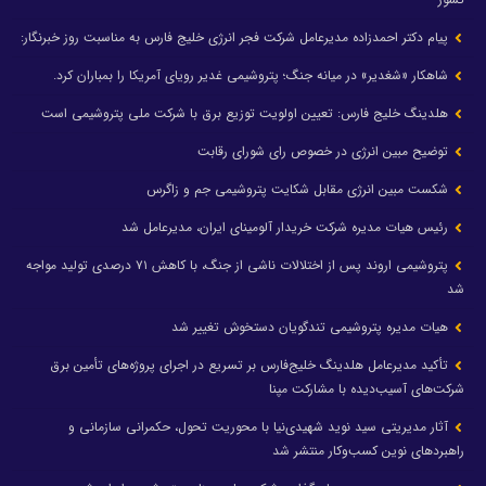
پیام دکتر احمدزاده مدیرعامل شرکت فجر انرژی خلیج فارس به مناسبت روز خبرنگار:
شاهکار «شغدیر» در میانه جنگ؛ پتروشیمی غدیر رویای آمریکا را بمباران کرد.
هلدینگ خلیج فارس: تعیین اولویت توزیع برق با شرکت ملی پتروشیمی است
توضیح مبین انرژی در خصوص رای شورای رقابت
شکست مبین انرژی مقابل شکایت پتروشیمی جم و زاگرس
رئیس هیات مدیره شرکت خریدار آلومینای ایران، مدیرعامل شد
پتروشیمی اروند پس از اختلالات ناشی از جنگ، با کاهش ۷۱ درصدی تولید مواجه
شد
هیات مدیره پتروشیمی تندگویان دستخوش تغییر شد
تأکید مدیرعامل هلدینگ خلیج‌فارس بر تسریع در اجرای پروژه‌های تأمین برق
شرکت‌های آسیب‌دیده با مشارکت مپنا
آثار مدیریتی سید نوید شهیدی‌نیا با محوریت تحول، حکمرانی سازمانی و
راهبردهای نوین کسب‌وکار منتشر شد