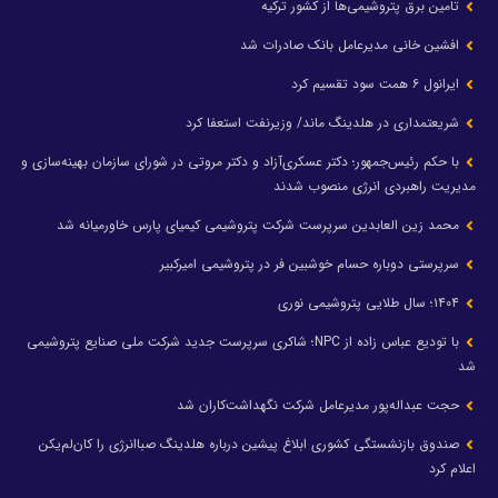
تامین برق پتروشیمی‌ها از کشور ترکیه
افشین خانی مدیرعامل بانک صادرات شد
ایرانول ۶ همت سود تقسیم کرد
شریعتمداری در هلدینگ ماند/ وزیرنفت استعفا کرد
با حکم رئیس‌جمهور؛ دکتر عسکری‌آزاد و دکتر مروتی در شورای سازمان بهینه‌سازی و
مدیریت راهبردی انرژی منصوب شدند
محمد زین العابدین سرپرست شرکت پتروشیمی کیمیای پارس خاورمیانه شد
سرپرستی دوباره حسام خوشبین فر در پتروشیمی امیرکبیر
۱۴۰۴؛ سال طلایی پتروشیمی نوری
با تودیع عباس زاده از NPC؛ شاکری سرپرست جدید شرکت ملی صنایع پتروشیمی
شد
حجت عبداله‌پور مدیرعامل شرکت نگهداشت‌کاران شد
صندوق بازنشستگی کشوری ابلاغ پیشین درباره هلدینگ صباانرژی را کان‌لم‌یکن
اعلام کرد