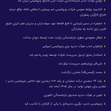
مهدی مودت مدیر سرمایه‌گذاری شرکت ملی صنایع پتروشیمی ایران شد
تکذیبیه روابط عمومی شرکت پتروشیمی جم پیرامون ادعاهای خلاف واقع درباره
اخراج کارگران رستوران
«بفجر» در مسیر بازسازی تا فتح قله‌ها؛ عهد سهامداران و مدیران فجر انرژی خلیج
فارس برای ادامه راه سازندگی
ابطال مصوبه‌ی حقوق بازنشستگی وزارت نفت توسط دیوان عدالت
فراخوان جذب هیأت مدیره برای پتروشیمی امیرکبیر
استاندار سابق اردبیل سرپرست شرکت توسعه پلیمر پادجم شد
علی‌اکبر پورابراهیم سرپرست نیکو شد
محمد (شمس‌الله) جشنی درگذشت
رشد ۲۴ درصدی درآمد عملیاتی و رشد ۲۰۶ درصدی سود خالص پتروشیمی غدیر /
شغدیر برای جهش تولید در سال ۱۴۰۵ آماده شد
تغییر در هیأت مدیره صندوق بازنشستگی کشوری
پتروشیمی غدیر، درگیری مدیرعامل با یکی از کارکنان را تکذیب کرد