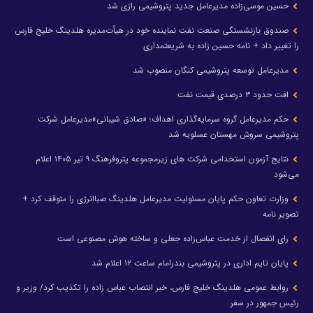
حسین موسی‌زاده مدیرعامل جدید پتروشیمی رازی شد
صندوق بازنشستگی صنعت نفت نماینده خود در هیأت‌مدیره هلدینگ خلیج فارس
را تغییر داد + نامه حسین زاده به شریعتمداری
مدیرعامل توسعه پتروشیمی کنگان منصوب شد
افت حدود ۳ درصدی قیمت نفت
حکم مدیرعامل گروه سرمایه‌گذاری اهداف؛ «صادق شیبانی»مدیرعامل شرکت
پتروشیمی سروش مهستان عسلویه شد
نتایج آزمون استخدامی شرکت های زیرمجموعه پتروفرهنگ ۹ تیر ۱۴۰۵ اعلام
می‌شود
وزارت تعاون حکم پایان مسئولیت مدیرعامل هلدینگ صباانرژی را متوقف کرد +
تصویر نامه
رای انفصال از خدمت عباس‌زاده جعلی و ساخته هوش مصنوعی است
پایان تایم اداری در پتروشیمی بندرامام ساعت ۱۲ اعلام شد
روابط عمومی هلدینگ خلیج فارس، خبر انتصاب عباس زاده را تکذیب کرد/ وزیر و
رئیس جمهور در سفر