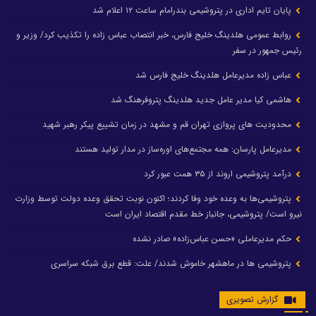
پایان تایم اداری در پتروشیمی بندرامام ساعت ۱۲ اعلام شد
روابط عمومی هلدینگ خلیج فارس، خبر انتصاب عباس زاده را تکذیب کرد/ وزیر و
رئیس جمهور در سفر
عباس زاده مدیرعامل هلدینگ خلیج فارس شد
هاشمی کیا مدیر عامل جدید هلدینگ پتروفرهنگ شد
محدودیت های پروازی تهران قم و مشهد در زمان تشییع پیکر رهبر شهید
مدیرعامل پارسان: همه مجتمع‌های اوره‌ساز در مدار تولید هستند
درآمد پتروشیمی اروند از ۳۵ همت عبور کرد
پتروشیمی‌ها به وعده خود وفا کردند؛ اکنون نوبت تحقق وعده دولت توسط وزارت
نیرو است/ پتروشیمی، جانباز خط مقدم اقتصاد ایران است
حکم مدیرعاملی «حسن عباس‌زاده» صادر نشده
پتروشیمی ها در ماهشهر خاموش شدند/ علت: قطع برق شبکه سراسری
گزارش تصویری