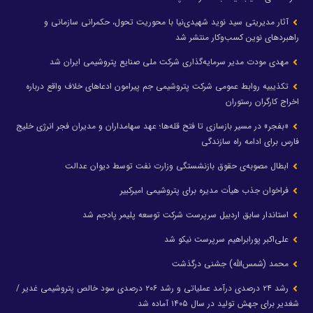
آثار مدیریتی سید نوید شهیدی‌نیا با محوریت تحول، حکمرانی سازمانی و
راهبردهای نوین کسب‌وکار منتشر شد
مهدی مودت مدیر سرمایه‌گذاری شرکت ملی صنایع پتروشیمی ایران شد
تکذیبیه روابط عمومی شرکت پتروشیمی جم پیرامون ادعاهای خلاف واقع درباره
اخراج کارگران رستوران
«بفجر» در مسیر بازسازی تا فتح قله‌ها؛ عهد سهامداران و مدیران فجر انرژی خلیج
فارس برای ادامه راه سازندگی
ابطال مصوبه‌ی حقوق بازنشستگی وزارت نفت توسط دیوان عدالت
فراخوان جذب هیأت مدیره برای پتروشیمی امیرکبیر
استاندار سابق اردبیل سرپرست شرکت توسعه پلیمر پادجم شد
علی‌اکبر پورابراهیم سرپرست نیکو شد
محمد (شمس‌الله) جشنی درگذشت
رشد ۲۴ درصدی درآمد عملیاتی و رشد ۲۰۶ درصدی سود خالص پتروشیمی غدیر /
شغدیر برای جهش تولید در سال ۱۴۰۵ آماده شد