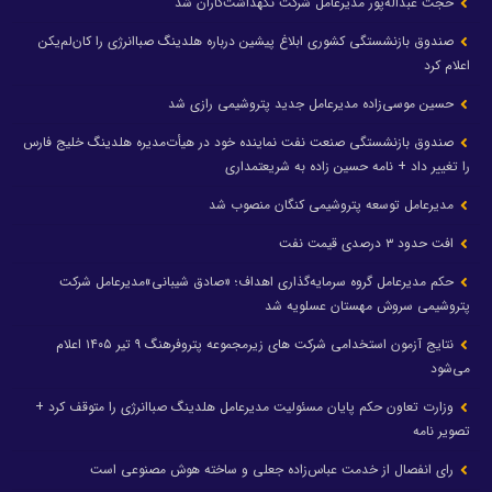
حجت عبداله‌پور مدیرعامل شرکت نگهداشت‌کاران شد
صندوق بازنشستگی کشوری ابلاغ پیشین درباره هلدینگ صباانرژی را کان‌لم‌یکن
اعلام کرد
حسین موسی‌زاده مدیرعامل جدید پتروشیمی رازی شد
صندوق بازنشستگی صنعت نفت نماینده خود در هیأت‌مدیره هلدینگ خلیج فارس
را تغییر داد + نامه حسین زاده به شریعتمداری
مدیرعامل توسعه پتروشیمی کنگان منصوب شد
افت حدود ۳ درصدی قیمت نفت
حکم مدیرعامل گروه سرمایه‌گذاری اهداف؛ «صادق شیبانی»مدیرعامل شرکت
پتروشیمی سروش مهستان عسلویه شد
نتایج آزمون استخدامی شرکت های زیرمجموعه پتروفرهنگ ۹ تیر ۱۴۰۵ اعلام
می‌شود
وزارت تعاون حکم پایان مسئولیت مدیرعامل هلدینگ صباانرژی را متوقف کرد +
تصویر نامه
رای انفصال از خدمت عباس‌زاده جعلی و ساخته هوش مصنوعی است