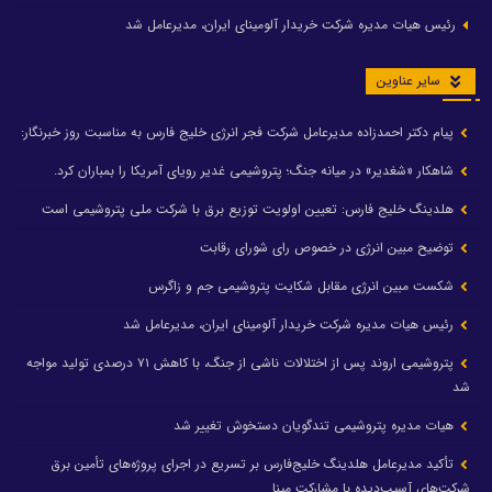
رئیس هیات مدیره شرکت خریدار آلومینای ایران، مدیرعامل شد
سایر عناوین
پیام دکتر احمدزاده مدیرعامل شرکت فجر انرژی خلیج فارس به مناسبت روز خبرنگار:
شاهکار «شغدیر» در میانه جنگ؛ پتروشیمی غدیر رویای آمریکا را بمباران کرد.
هلدینگ خلیج فارس: تعیین اولویت توزیع برق با شرکت ملی پتروشیمی است
توضیح مبین انرژی در خصوص رای شورای رقابت
شکست مبین انرژی مقابل شکایت پتروشیمی جم و زاگرس
رئیس هیات مدیره شرکت خریدار آلومینای ایران، مدیرعامل شد
پتروشیمی اروند پس از اختلالات ناشی از جنگ، با کاهش ۷۱ درصدی تولید مواجه
شد
هیات مدیره پتروشیمی تندگویان دستخوش تغییر شد
تأکید مدیرعامل هلدینگ خلیج‌فارس بر تسریع در اجرای پروژه‌های تأمین برق
شرکت‌های آسیب‌دیده با مشارکت مپنا