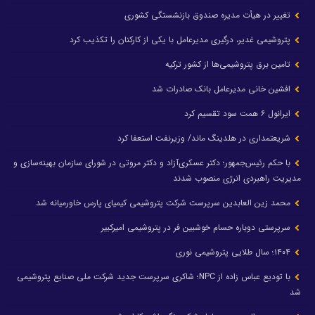
تغییر در هیأت مدیره صندوق بازنشستگی کشوری
پتروشیمی غدیر، درگیری مدیرعامل با یکی از کارکنان را تکذیب کرد
تامین برق پتروشیمی‌ها از کشور ترکیه
افشین خانی مدیرعامل بانک صادرات شد
ایرانول ۶ همت سود تقسیم کرد
شریعتمداری در هلدینگ ماند/ وزیرنفت استعفا کرد
با حکم رئیس‌جمهور؛ دکتر عسکری‌آزاد و دکتر مروتی در شورای سازمان بهینه‌سازی و
مدیریت راهبردی انرژی منصوب شدند
محمد زین العابدین سرپرست شرکت پتروشیمی کیمیای پارس خاورمیانه شد
سرپرستی دوباره حسام خوشبین فر در پتروشیمی امیرکبیر
۱۴۰۴؛ سال طلایی پتروشیمی نوری
با تودیع عباس زاده از NPC؛ شاکری سرپرست جدید شرکت ملی صنایع پتروشیمی
شد