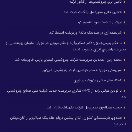
تامین برق پتروشیمی‌ها از کشور ترکیه
افشین خانی مدیرعامل بانک صادرات شد
ایرانول ۶ همت سود تقسیم کرد
شریعتمداری در هلدینگ ماند/ وزیرنفت استعفا کرد
با حکم رئیس‌جمهور؛ دکتر عسکری‌آزاد و دکتر مروتی در شورای سازمان بهینه‌سازی و
مدیریت راهبردی انرژی منصوب شدند
محمد زین العابدین سرپرست شرکت پتروشیمی کیمیای پارس خاورمیانه شد
سرپرستی دوباره حسام خوشبین فر در پتروشیمی امیرکبیر
۱۴۰۴؛ سال طلایی پتروشیمی نوری
با تودیع عباس زاده از NPC؛ شاکری سرپرست جدید شرکت ملی صنایع پتروشیمی
شد
حجت عبداله‌پور مدیرعامل شرکت نگهداشت‌کاران شد
صندوق بازنشستگی کشوری ابلاغ پیشین درباره هلدینگ صباانرژی را کان‌لم‌یکن
اعلام کرد