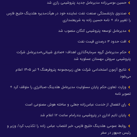
حسین موسی‌زاده مدیرعامل جدید پتروشیمی رازی شد
صندوق بازنشستگی صنعت نفت نماینده خود در هیأت‌مدیره هلدینگ خلیج فارس
را تغییر داد + نامه حسین زاده به شریعتمداری
مدیرعامل توسعه پتروشیمی کنگان منصوب شد
افت حدود ۳ درصدی قیمت نفت
حکم مدیرعامل گروه سرمایه‌گذاری اهداف؛ «صادق شیبانی»مدیرعامل شرکت
پتروشیمی سروش مهستان عسلویه شد
نتایج آزمون استخدامی شرکت های زیرمجموعه پتروفرهنگ ۹ تیر ۱۴۰۵ اعلام
می‌شود
وزارت تعاون حکم پایان مسئولیت مدیرعامل هلدینگ صباانرژی را متوقف کرد +
تصویر نامه
رای انفصال از خدمت عباس‌زاده جعلی و ساخته هوش مصنوعی است
پایان تایم اداری در پتروشیمی بندرامام ساعت ۱۲ اعلام شد
روابط عمومی هلدینگ خلیج فارس، خبر انتصاب عباس زاده را تکذیب کرد/ وزیر و
رئیس جمهور در سفر