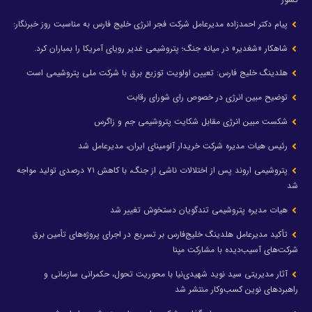
پیام دکتر احمدزاده مدیرعامل شرکت فجر انرژی خلیج فارس به مناسبت روز خبرنگار:
شاهکار «شغدیر» در میانه جنگ؛ پتروشیمی غدیر رویای آمریکا را بمباران کرد.
هلدینگ خلیج فارس: تعیین اولویت توزیع برق با شرکت ملی پتروشیمی است
توضیح مبین انرژی در خصوص رای شورای رقابت
شکست مبین انرژی مقابل شکایت پتروشیمی جم و زاگرس
رئیس هیات مدیره شرکت خریدار آلومینای ایران، مدیرعامل شد
پتروشیمی اروند پس از اختلالات ناشی از جنگ، با کاهش ۷۱ درصدی تولید مواجه
شد
هیات مدیره پتروشیمی تندگویان دستخوش تغییر شد
تأکید مدیرعامل هلدینگ خلیج‌فارس بر تسریع در اجرای پروژه‌های تأمین برق
شرکت‌های آسیب‌دیده با مشارکت مپنا
آثار مدیریتی سید نوید شهیدی‌نیا با محوریت تحول، حکمرانی سازمانی و
راهبردهای نوین کسب‌وکار منتشر شد