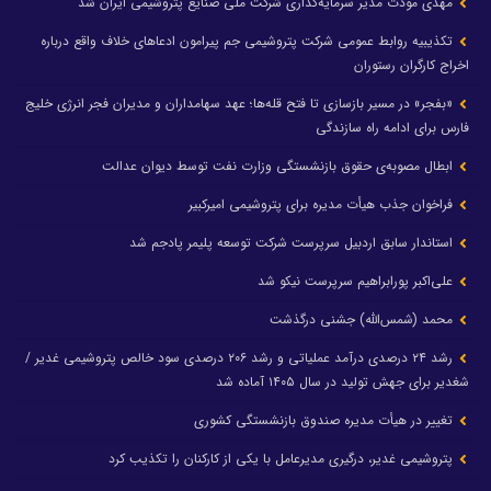
مهدی مودت مدیر سرمایه‌گذاری شرکت ملی صنایع پتروشیمی ایران شد
تکذیبیه روابط عمومی شرکت پتروشیمی جم پیرامون ادعاهای خلاف واقع درباره
اخراج کارگران رستوران
«بفجر» در مسیر بازسازی تا فتح قله‌ها؛ عهد سهامداران و مدیران فجر انرژی خلیج
فارس برای ادامه راه سازندگی
ابطال مصوبه‌ی حقوق بازنشستگی وزارت نفت توسط دیوان عدالت
فراخوان جذب هیأت مدیره برای پتروشیمی امیرکبیر
استاندار سابق اردبیل سرپرست شرکت توسعه پلیمر پادجم شد
علی‌اکبر پورابراهیم سرپرست نیکو شد
محمد (شمس‌الله) جشنی درگذشت
رشد ۲۴ درصدی درآمد عملیاتی و رشد ۲۰۶ درصدی سود خالص پتروشیمی غدیر /
شغدیر برای جهش تولید در سال ۱۴۰۵ آماده شد
تغییر در هیأت مدیره صندوق بازنشستگی کشوری
پتروشیمی غدیر، درگیری مدیرعامل با یکی از کارکنان را تکذیب کرد