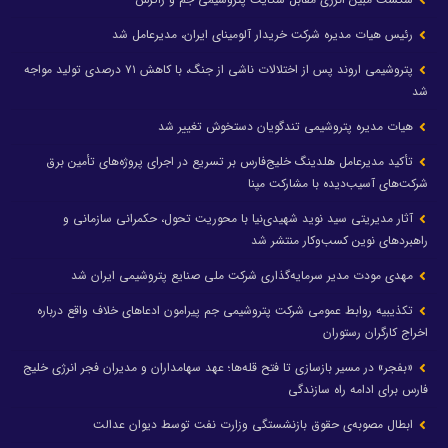
رئیس هیات مدیره شرکت خریدار آلومینای ایران، مدیرعامل شد
پتروشیمی اروند پس از اختلالات ناشی از جنگ، با کاهش ۷۱ درصدی تولید مواجه
شد
هیات مدیره پتروشیمی تندگویان دستخوش تغییر شد
تأکید مدیرعامل هلدینگ خلیج‌فارس بر تسریع در اجرای پروژه‌های تأمین برق
شرکت‌های آسیب‌دیده با مشارکت مپنا
آثار مدیریتی سید نوید شهیدی‌نیا با محوریت تحول، حکمرانی سازمانی و
راهبردهای نوین کسب‌وکار منتشر شد
مهدی مودت مدیر سرمایه‌گذاری شرکت ملی صنایع پتروشیمی ایران شد
تکذیبیه روابط عمومی شرکت پتروشیمی جم پیرامون ادعاهای خلاف واقع درباره
اخراج کارگران رستوران
«بفجر» در مسیر بازسازی تا فتح قله‌ها؛ عهد سهامداران و مدیران فجر انرژی خلیج
فارس برای ادامه راه سازندگی
ابطال مصوبه‌ی حقوق بازنشستگی وزارت نفت توسط دیوان عدالت