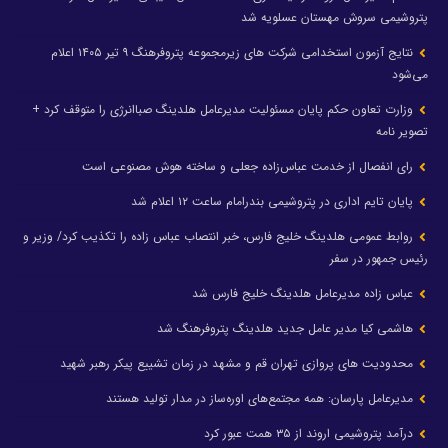
پتروشیمی سروش مهستان عسلویه شد
نتایج آزمون استخدامی شرکت های زیرمجموعه پتروفرهنگ ۹ تیر ۱۴۰۵ اعلام
می‌شود
وزارت تعاون حکم پایان مسئولیت مدیرعامل هلدینگ صباانرژی را متوقف کرد +
تصویر نامه
رای انفصال از خدمت عباس‌زاده جعلی و ساخته هوش مصنوعی است
پایان تایم اداری در پتروشیمی بندرامام ساعت ۱۲ اعلام شد
روابط عمومی هلدینگ خلیج فارس، خبر انتصاب عباس زاده را تکذیب کرد/ وزیر و
رئیس جمهور در سفر
عباس زاده مدیرعامل هلدینگ خلیج فارس شد
هاشمی کیا مدیر عامل جدید هلدینگ پتروفرهنگ شد
محدودیت های پروازی تهران قم و مشهد در زمان تشییع پیکر رهبر شهید
مدیرعامل پارسان: همه مجتمع‌های اوره‌ساز در مدار تولید هستند
درآمد پتروشیمی اروند از ۳۵ همت عبور کرد