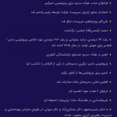
فراخوان جذب هیأت مدیره برای پتروشیمی امیرکبیر
استاندار سابق اردبیل سرپرست شرکت توسعه پلیمر پادجم شد
علی‌اکبر پورابراهیم سرپرست نیکو شد
محمد (شمس‌الله) جشنی درگذشت
رشد ۲۴ درصدی درآمد عملیاتی و رشد ۲۰۶ درصدی سود خالص پتروشیمی غدیر /
شغدیر برای جهش تولید در سال ۱۴۰۵ آماده شد
تغییر در هیأت مدیره صندوق بازنشستگی کشوری
پتروشیمی غدیر، درگیری مدیرعامل با یکی از کارکنان را تکذیب کرد
تامین برق پتروشیمی‌ها از کشور ترکیه
افشین خانی مدیرعامل بانک صادرات شد
ایرانول ۶ همت سود تقسیم کرد
شریعتمداری در هلدینگ ماند/ وزیرنفت استعفا کرد
با حکم رئیس‌جمهور؛ دکتر عسکری‌آزاد و دکتر مروتی در شورای سازمان بهینه‌سازی و
مدیریت راهبردی انرژی منصوب شدند