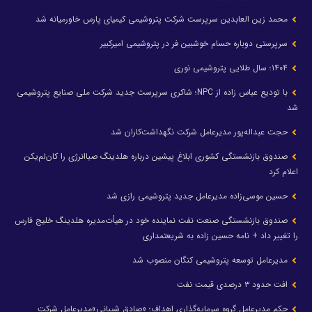
محمد زین العابدین سرپرست شرکت پتروشیمی کیمیای پارس خاورمیانه شد
سرپرستی دوباره حسام خوشبین فر در پتروشیمی امیرکبیر
۱۴۰۴؛ سال طلایی پتروشیمی نوری
با تودیع عباس زاده از NPC؛ شاکری سرپرست جدید شرکت ملی صنایع پتروشیمی
شد
حجت عبداله‌پور مدیرعامل شرکت نگهداشت‌کاران شد
صندوق بازنشستگی کشوری ابلاغ پیشین درباره هلدینگ صباانرژی را کان‌لم‌یکن
اعلام کرد
حسین موسی‌زاده مدیرعامل جدید پتروشیمی رازی شد
صندوق بازنشستگی صنعت نفت نماینده خود در هیأت‌مدیره هلدینگ خلیج فارس
را تغییر داد + نامه حسین زاده به شریعتمداری
مدیرعامل توسعه پتروشیمی کنگان منصوب شد
افت حدود ۳ درصدی قیمت نفت
حکم مدیرعامل گروه سرمایه‌گذاری اهداف؛ «صادق شیبانی»مدیرعامل شرکت