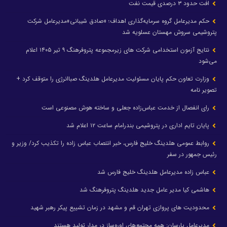
افت حدود ۳ درصدی قیمت نفت
حکم مدیرعامل گروه سرمایه‌گذاری اهداف؛ «صادق شیبانی»مدیرعامل شرکت
پتروشیمی سروش مهستان عسلویه شد
نتایج آزمون استخدامی شرکت های زیرمجموعه پتروفرهنگ ۹ تیر ۱۴۰۵ اعلام
می‌شود
وزارت تعاون حکم پایان مسئولیت مدیرعامل هلدینگ صباانرژی را متوقف کرد +
تصویر نامه
رای انفصال از خدمت عباس‌زاده جعلی و ساخته هوش مصنوعی است
پایان تایم اداری در پتروشیمی بندرامام ساعت ۱۲ اعلام شد
روابط عمومی هلدینگ خلیج فارس، خبر انتصاب عباس زاده را تکذیب کرد/ وزیر و
رئیس جمهور در سفر
عباس زاده مدیرعامل هلدینگ خلیج فارس شد
هاشمی کیا مدیر عامل جدید هلدینگ پتروفرهنگ شد
محدودیت های پروازی تهران قم و مشهد در زمان تشییع پیکر رهبر شهید
مدیرعامل پارسان: همه مجتمع‌های اوره‌ساز در مدار تولید هستند