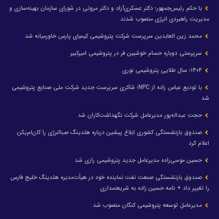
با حکم رئیس‌جمهور؛ دکتر عسکری‌آزاد و دکتر مروتی در شورای سازمان بهینه‌سازی و
مدیریت راهبردی انرژی منصوب شدند
محمد زین العابدین سرپرست شرکت پتروشیمی کیمیای پارس خاورمیانه شد
سرپرستی دوباره حسام خوشبین فر در پتروشیمی امیرکبیر
۱۴۰۴؛ سال طلایی پتروشیمی نوری
با تودیع عباس زاده از NPC؛ شاکری سرپرست جدید شرکت ملی صنایع پتروشیمی
شد
حجت عبداله‌پور مدیرعامل شرکت نگهداشت‌کاران شد
صندوق بازنشستگی کشوری ابلاغ پیشین درباره هلدینگ صباانرژی را کان‌لم‌یکن
اعلام کرد
حسین موسی‌زاده مدیرعامل جدید پتروشیمی رازی شد
صندوق بازنشستگی صنعت نفت نماینده خود در هیأت‌مدیره هلدینگ خلیج فارس
را تغییر داد + نامه حسین زاده به شریعتمداری
مدیرعامل توسعه پتروشیمی کنگان منصوب شد