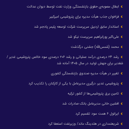
ابطال مصوبه‌ی حقوق بازنشستگی وزارت نفت توسط دیوان عدالت
فراخوان جذب هیأت مدیره برای پتروشیمی امیرکبیر
استاندار سابق اردبیل سرپرست شرکت توسعه پلیمر پادجم شد
علی‌اکبر پورابراهیم سرپرست نیکو شد
محمد (شمس‌الله) جشنی درگذشت
رشد ۲۴ درصدی درآمد عملیاتی و رشد ۲۰۶ درصدی سود خالص پتروشیمی غدیر /
شغدیر برای جهش تولید در سال ۱۴۰۵ آماده شد
تغییر در هیأت مدیره صندوق بازنشستگی کشوری
پتروشیمی غدیر، درگیری مدیرعامل با یکی از کارکنان را تکذیب کرد
تامین برق پتروشیمی‌ها از کشور ترکیه
افشین خانی مدیرعامل بانک صادرات شد
ایرانول ۶ همت سود تقسیم کرد
شریعتمداری در هلدینگ ماند/ وزیرنفت استعفا کرد