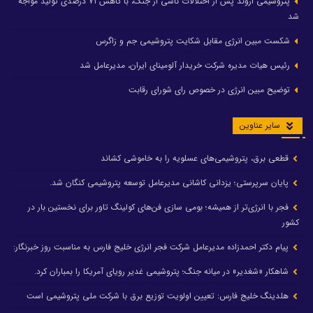
پتروشیمی اروند پس از اختلالات ناشی از جنگ، با کاهش ۷۱ درصدی تولید مواجه
شد
شکست مبین انرژی مقابل شکایت پتروشیمی جم و زاگرس
رئیس هیات مدیره شرکت خریدار آلومینای ایران، مدیرعامل شد
توضیح مبین انرژی در خصوص رای شورای رقابت
سایر عناوین
قطعی برق، پتروشیمی‌های عسلویه را به خاموشی کشاند
پایان سرپرستی؛ یزدانی کاشانی مدیرعامل توسعه پتروشیمی کنگان شد.
فجر با انرژی‌تر از همیشه؛ بومی سازی فن‌های کولینگ تاور برای نخستین بار در
کشور
پیام دکتر احمدزاده مدیرعامل شرکت فجر انرژی خلیج فارس به مناسبت روز خبرنگار:
شاهکار «شغدیر» در میانه جنگ؛ پتروشیمی غدیر رویای آمریکا را بمباران کرد.
هلدینگ خلیج فارس: تعیین اولویت توزیع برق با شرکت ملی پتروشیمی است