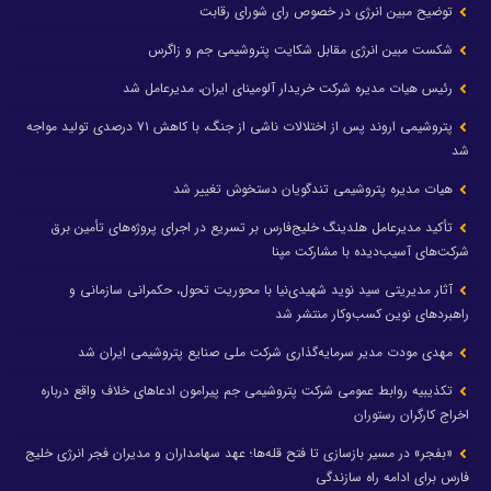
توضیح مبین انرژی در خصوص رای شورای رقابت
شکست مبین انرژی مقابل شکایت پتروشیمی جم و زاگرس
رئیس هیات مدیره شرکت خریدار آلومینای ایران، مدیرعامل شد
پتروشیمی اروند پس از اختلالات ناشی از جنگ، با کاهش ۷۱ درصدی تولید مواجه
شد
هیات مدیره پتروشیمی تندگویان دستخوش تغییر شد
تأکید مدیرعامل هلدینگ خلیج‌فارس بر تسریع در اجرای پروژه‌های تأمین برق
شرکت‌های آسیب‌دیده با مشارکت مپنا
آثار مدیریتی سید نوید شهیدی‌نیا با محوریت تحول، حکمرانی سازمانی و
راهبردهای نوین کسب‌وکار منتشر شد
مهدی مودت مدیر سرمایه‌گذاری شرکت ملی صنایع پتروشیمی ایران شد
تکذیبیه روابط عمومی شرکت پتروشیمی جم پیرامون ادعاهای خلاف واقع درباره
اخراج کارگران رستوران
«بفجر» در مسیر بازسازی تا فتح قله‌ها؛ عهد سهامداران و مدیران فجر انرژی خلیج
فارس برای ادامه راه سازندگی