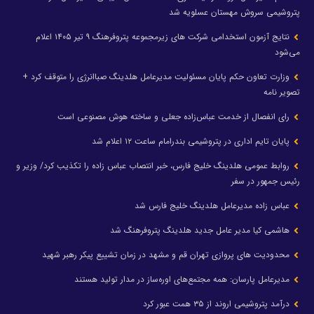
پتروشیمی سروش مهستان عسلویه شد
نتایج آزمون استخدامی شرکت های زیرمجموعه پتروفرهنگ ۹ تیر ۱۴۰۵ اعلام
می‌شود
وزارت تعاون حکم پایان مسئولیت مدیرعامل هلدینگ صباانرژی را متوقف کرد +
تصویر نامه
رای انفصال از خدمت عباس‌زاده جعلی و ساخته هوش مصنوعی است
پایان تایم اداری در پتروشیمی بندرامام ساعت ۱۲ اعلام شد
روابط عمومی هلدینگ خلیج فارس، خبر انتصاب عباس زاده را تکذیب کرد/ وزیر و
رئیس جمهور در سفر
عباس زاده مدیرعامل هلدینگ خلیج فارس شد
هاشمی کیا مدیر عامل جدید هلدینگ پتروفرهنگ شد
محدودیت های پروازی تهران قم و مشهد در زمان تشییع پیکر رهبر شهید
مدیرعامل پارسان: همه مجتمع‌های اوره‌ساز در مدار تولید هستند
درآمد پتروشیمی اروند از ۳۵ همت عبور کرد