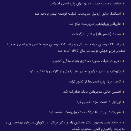
فراخوان جذب هیأت مدیره برای پتروشیمی امیرکبیر
استاندار سابق اردبیل سرپرست شرکت توسعه پلیمر پادجم شد
علی‌اکبر پورابراهیم سرپرست نیکو شد
محمد (شمس‌الله) جشنی درگذشت
رشد ۲۴ درصدی درآمد عملیاتی و رشد ۲۰۶ درصدی سود خالص پتروشیمی غدیر /
شغدیر برای جهش تولید در سال ۱۴۰۵ آماده شد
تغییر در هیأت مدیره صندوق بازنشستگی کشوری
پتروشیمی غدیر، درگیری مدیرعامل با یکی از کارکنان را تکذیب کرد
تامین برق پتروشیمی‌ها از کشور ترکیه
افشین خانی مدیرعامل بانک صادرات شد
ایرانول ۶ همت سود تقسیم کرد
شریعتمداری در هلدینگ ماند/ وزیرنفت استعفا کرد
با حکم رئیس‌جمهور؛ دکتر عسکری‌آزاد و دکتر مروتی در شورای سازمان بهینه‌سازی و
مدیریت راهبردی انرژی منصوب شدند