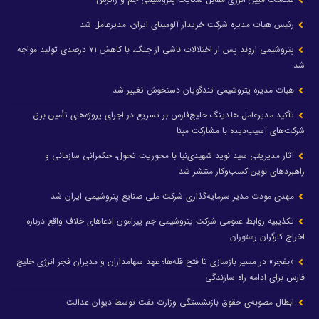
رئیس هیات مدیره شرکت خریدار آلومینای ایران، مدیرعامل شد
پتروشیمی اروند پس از اختلالات ناشی از جنگ، با کاهش ۷۱ درصدی تولید مواجه
شد
هیات مدیره پتروشیمی تندگویان دستخوش تغییر شد
تأکید مدیرعامل هلدینگ خلیج‌فارس بر تسریع در اجرای پروژه‌های تأمین برق
شرکت‌های آسیب‌دیده با مشارکت مپنا
آثار مدیریتی سید نوید شهیدی‌نیا با محوریت تحول، حکمرانی سازمانی و
راهبردهای نوین کسب‌وکار منتشر شد
مهدی مودت مدیر سرمایه‌گذاری شرکت ملی صنایع پتروشیمی ایران شد
تکذیبیه روابط عمومی شرکت پتروشیمی جم پیرامون ادعاهای خلاف واقع درباره
اخراج کارگران رستوران
«بفجر» در مسیر بازسازی تا فتح قله‌ها؛ عهد سهامداران و مدیران فجر انرژی خلیج
فارس برای ادامه راه سازندگی
ابطال مصوبه‌ی حقوق بازنشستگی وزارت نفت توسط دیوان عدالت