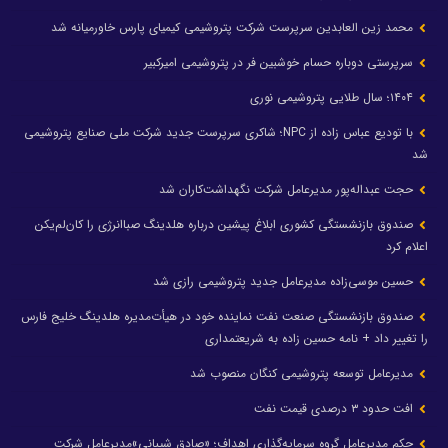
محمد زین العابدین سرپرست شرکت پتروشیمی کیمیای پارس خاورمیانه شد
سرپرستی دوباره حسام خوشبین فر در پتروشیمی امیرکبیر
۱۴۰۴؛ سال طلایی پتروشیمی نوری
با تودیع عباس زاده از NPC؛ شاکری سرپرست جدید شرکت ملی صنایع پتروشیمی
شد
حجت عبداله‌پور مدیرعامل شرکت نگهداشت‌کاران شد
صندوق بازنشستگی کشوری ابلاغ پیشین درباره هلدینگ صباانرژی را کان‌لم‌یکن
اعلام کرد
حسین موسی‌زاده مدیرعامل جدید پتروشیمی رازی شد
صندوق بازنشستگی صنعت نفت نماینده خود در هیأت‌مدیره هلدینگ خلیج فارس
را تغییر داد + نامه حسین زاده به شریعتمداری
مدیرعامل توسعه پتروشیمی کنگان منصوب شد
افت حدود ۳ درصدی قیمت نفت
حکم مدیرعامل گروه سرمایه‌گذاری اهداف؛ «صادق شیبانی»مدیرعامل شرکت