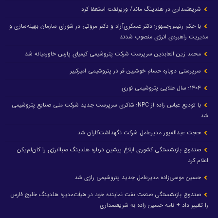
شریعتمداری در هلدینگ ماند/ وزیرنفت استعفا کرد
با حکم رئیس‌جمهور؛ دکتر عسکری‌آزاد و دکتر مروتی در شورای سازمان بهینه‌سازی و
مدیریت راهبردی انرژی منصوب شدند
محمد زین العابدین سرپرست شرکت پتروشیمی کیمیای پارس خاورمیانه شد
سرپرستی دوباره حسام خوشبین فر در پتروشیمی امیرکبیر
۱۴۰۴؛ سال طلایی پتروشیمی نوری
با تودیع عباس زاده از NPC؛ شاکری سرپرست جدید شرکت ملی صنایع پتروشیمی
شد
حجت عبداله‌پور مدیرعامل شرکت نگهداشت‌کاران شد
صندوق بازنشستگی کشوری ابلاغ پیشین درباره هلدینگ صباانرژی را کان‌لم‌یکن
اعلام کرد
حسین موسی‌زاده مدیرعامل جدید پتروشیمی رازی شد
صندوق بازنشستگی صنعت نفت نماینده خود در هیأت‌مدیره هلدینگ خلیج فارس
را تغییر داد + نامه حسین زاده به شریعتمداری