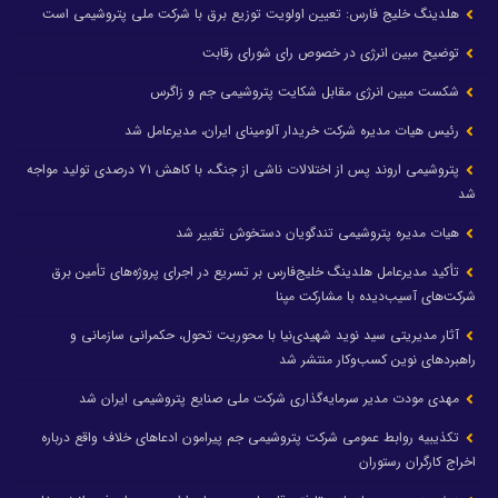
هلدینگ خلیج فارس: تعیین اولویت توزیع برق با شرکت ملی پتروشیمی است
توضیح مبین انرژی در خصوص رای شورای رقابت
شکست مبین انرژی مقابل شکایت پتروشیمی جم و زاگرس
رئیس هیات مدیره شرکت خریدار آلومینای ایران، مدیرعامل شد
پتروشیمی اروند پس از اختلالات ناشی از جنگ، با کاهش ۷۱ درصدی تولید مواجه
شد
هیات مدیره پتروشیمی تندگویان دستخوش تغییر شد
تأکید مدیرعامل هلدینگ خلیج‌فارس بر تسریع در اجرای پروژه‌های تأمین برق
شرکت‌های آسیب‌دیده با مشارکت مپنا
آثار مدیریتی سید نوید شهیدی‌نیا با محوریت تحول، حکمرانی سازمانی و
راهبردهای نوین کسب‌وکار منتشر شد
مهدی مودت مدیر سرمایه‌گذاری شرکت ملی صنایع پتروشیمی ایران شد
تکذیبیه روابط عمومی شرکت پتروشیمی جم پیرامون ادعاهای خلاف واقع درباره
اخراج کارگران رستوران