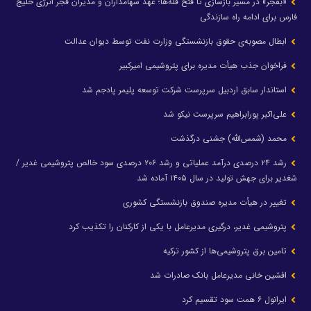
«بفجر» در مسیر بازسازی تا فتح قله‌ها؛ عهد سهامداران و مدیران فجر انرژی خلیج
فارس برای ادامه راه سازندگی
ابطال مصوبه‌ی حقوق بازنشستگی وزارت نفت توسط دیوان عدالت
فراخوان جذب هیأت مدیره برای پتروشیمی امیرکبیر
استاندار سابق اردبیل سرپرست شرکت توسعه پلیمر پادجم شد
علی‌اکبر پورابراهیم سرپرست نیکو شد
محمد (شمس‌الله) جشنی درگذشت
رشد ۲۴ درصدی درآمد عملیاتی و رشد ۲۰۶ درصدی سود خالص پتروشیمی غدیر /
شغدیر برای جهش تولید در سال ۱۴۰۵ آماده شد
تغییر در هیأت مدیره صندوق بازنشستگی کشوری
پتروشیمی غدیر، درگیری مدیرعامل با یکی از کارکنان را تکذیب کرد
تامین برق پتروشیمی‌ها از کشور ترکیه
افشین خانی مدیرعامل بانک صادرات شد
ایرانول ۶ همت سود تقسیم کرد