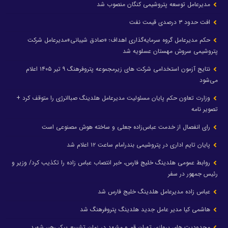
مدیرعامل توسعه پتروشیمی کنگان منصوب شد
افت حدود ۳ درصدی قیمت نفت
حکم مدیرعامل گروه سرمایه‌گذاری اهداف؛ «صادق شیبانی»مدیرعامل شرکت
پتروشیمی سروش مهستان عسلویه شد
نتایج آزمون استخدامی شرکت های زیرمجموعه پتروفرهنگ ۹ تیر ۱۴۰۵ اعلام
می‌شود
وزارت تعاون حکم پایان مسئولیت مدیرعامل هلدینگ صباانرژی را متوقف کرد +
تصویر نامه
رای انفصال از خدمت عباس‌زاده جعلی و ساخته هوش مصنوعی است
پایان تایم اداری در پتروشیمی بندرامام ساعت ۱۲ اعلام شد
روابط عمومی هلدینگ خلیج فارس، خبر انتصاب عباس زاده را تکذیب کرد/ وزیر و
رئیس جمهور در سفر
عباس زاده مدیرعامل هلدینگ خلیج فارس شد
هاشمی کیا مدیر عامل جدید هلدینگ پتروفرهنگ شد
محدودیت های پروازی تهران قم و مشهد در زمان تشییع پیکر رهبر شهید