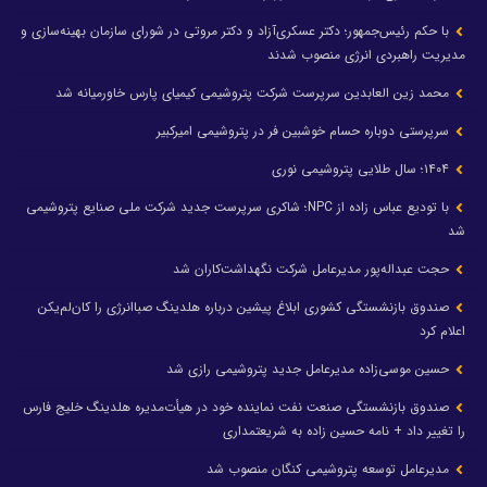
با حکم رئیس‌جمهور؛ دکتر عسکری‌آزاد و دکتر مروتی در شورای سازمان بهینه‌سازی و
مدیریت راهبردی انرژی منصوب شدند
محمد زین العابدین سرپرست شرکت پتروشیمی کیمیای پارس خاورمیانه شد
سرپرستی دوباره حسام خوشبین فر در پتروشیمی امیرکبیر
۱۴۰۴؛ سال طلایی پتروشیمی نوری
با تودیع عباس زاده از NPC؛ شاکری سرپرست جدید شرکت ملی صنایع پتروشیمی
شد
حجت عبداله‌پور مدیرعامل شرکت نگهداشت‌کاران شد
صندوق بازنشستگی کشوری ابلاغ پیشین درباره هلدینگ صباانرژی را کان‌لم‌یکن
اعلام کرد
حسین موسی‌زاده مدیرعامل جدید پتروشیمی رازی شد
صندوق بازنشستگی صنعت نفت نماینده خود در هیأت‌مدیره هلدینگ خلیج فارس
را تغییر داد + نامه حسین زاده به شریعتمداری
مدیرعامل توسعه پتروشیمی کنگان منصوب شد