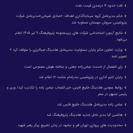
افت حدود ۳ درصدی قیمت نفت
حکم مدیرعامل گروه سرمایه‌گذاری اهداف؛ «صادق شیبانی»مدیرعامل شرکت
پتروشیمی سروش مهستان عسلویه شد
نتایج آزمون استخدامی شرکت های زیرمجموعه پتروفرهنگ ۹ تیر ۱۴۰۵ اعلام
می‌شود
وزارت تعاون حکم پایان مسئولیت مدیرعامل هلدینگ صباانرژی را متوقف کرد +
تصویر نامه
رای انفصال از خدمت عباس‌زاده جعلی و ساخته هوش مصنوعی است
پایان تایم اداری در پتروشیمی بندرامام ساعت ۱۲ اعلام شد
روابط عمومی هلدینگ خلیج فارس، خبر انتصاب عباس زاده را تکذیب کرد/ وزیر و
رئیس جمهور در سفر
عباس زاده مدیرعامل هلدینگ خلیج فارس شد
هاشمی کیا مدیر عامل جدید هلدینگ پتروفرهنگ شد
محدودیت های پروازی تهران قم و مشهد در زمان تشییع پیکر رهبر شهید