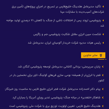
تأکید مدیرعامل هلدینگ خلیج‌فارس بر تسریع در اجرای پروژه‌های تأمین برق
شرکت‌های آسیب‌دیده با مشارکت مپنا
پتروشیمی اروند پس از اختلالات ناشی از جنگ، با کاهش ۷۱ درصدی تولید مواجه
شد
شکست مبین انرژی مقابل شکایت پتروشیمی جم و زاگرس
رئیس هیات مدیره شرکت خریدار آلومینای ایران، مدیرعامل شد
سایر عناوین
پایان سرپرستی؛ یزدانی کاشانی مدیرعامل توسعه پتروشیمی کنگان شد.
فجر با انرژی‌تر از همیشه؛ بومی سازی فن‌های کولینگ تاور برای نخستین بار در
کشور
پیام دکتر احمدزاده مدیرعامل شرکت فجر انرژی خلیج فارس به مناسبت روز خبرنگار:
شاهکار «شغدیر» در میانه جنگ؛ پتروشیمی غدیر رویای آمریکا را بمباران کرد.
هلدینگ خلیج فارس: تعیین اولویت توزیع برق با شرکت ملی پتروشیمی است