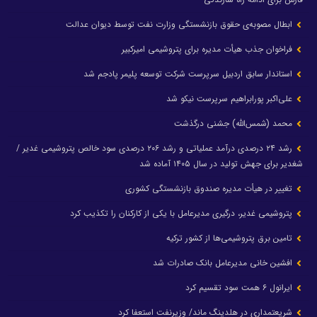
ابطال مصوبه‌ی حقوق بازنشستگی وزارت نفت توسط دیوان عدالت
فراخوان جذب هیأت مدیره برای پتروشیمی امیرکبیر
استاندار سابق اردبیل سرپرست شرکت توسعه پلیمر پادجم شد
علی‌اکبر پورابراهیم سرپرست نیکو شد
محمد (شمس‌الله) جشنی درگذشت
رشد ۲۴ درصدی درآمد عملیاتی و رشد ۲۰۶ درصدی سود خالص پتروشیمی غدیر /
شغدیر برای جهش تولید در سال ۱۴۰۵ آماده شد
تغییر در هیأت مدیره صندوق بازنشستگی کشوری
پتروشیمی غدیر، درگیری مدیرعامل با یکی از کارکنان را تکذیب کرد
تامین برق پتروشیمی‌ها از کشور ترکیه
افشین خانی مدیرعامل بانک صادرات شد
ایرانول ۶ همت سود تقسیم کرد
شریعتمداری در هلدینگ ماند/ وزیرنفت استعفا کرد