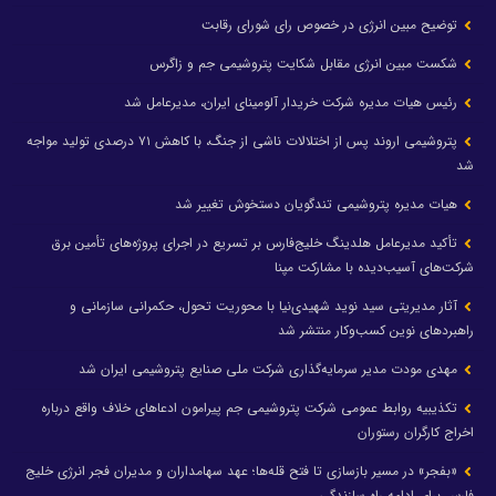
توضیح مبین انرژی در خصوص رای شورای رقابت
شکست مبین انرژی مقابل شکایت پتروشیمی جم و زاگرس
رئیس هیات مدیره شرکت خریدار آلومینای ایران، مدیرعامل شد
پتروشیمی اروند پس از اختلالات ناشی از جنگ، با کاهش ۷۱ درصدی تولید مواجه
شد
هیات مدیره پتروشیمی تندگویان دستخوش تغییر شد
تأکید مدیرعامل هلدینگ خلیج‌فارس بر تسریع در اجرای پروژه‌های تأمین برق
شرکت‌های آسیب‌دیده با مشارکت مپنا
آثار مدیریتی سید نوید شهیدی‌نیا با محوریت تحول، حکمرانی سازمانی و
راهبردهای نوین کسب‌وکار منتشر شد
مهدی مودت مدیر سرمایه‌گذاری شرکت ملی صنایع پتروشیمی ایران شد
تکذیبیه روابط عمومی شرکت پتروشیمی جم پیرامون ادعاهای خلاف واقع درباره
اخراج کارگران رستوران
«بفجر» در مسیر بازسازی تا فتح قله‌ها؛ عهد سهامداران و مدیران فجر انرژی خلیج
فارس برای ادامه راه سازندگی