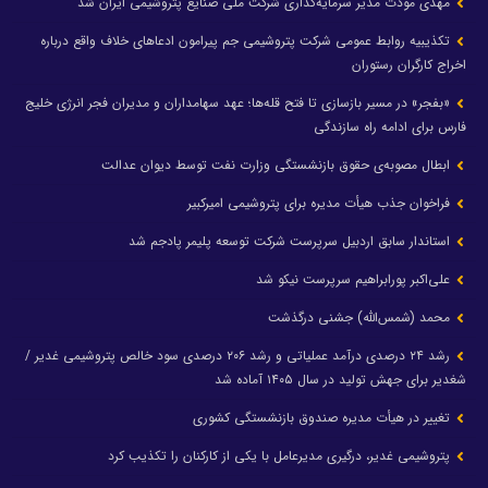
مهدی مودت مدیر سرمایه‌گذاری شرکت ملی صنایع پتروشیمی ایران شد
تکذیبیه روابط عمومی شرکت پتروشیمی جم پیرامون ادعاهای خلاف واقع درباره
اخراج کارگران رستوران
«بفجر» در مسیر بازسازی تا فتح قله‌ها؛ عهد سهامداران و مدیران فجر انرژی خلیج
فارس برای ادامه راه سازندگی
ابطال مصوبه‌ی حقوق بازنشستگی وزارت نفت توسط دیوان عدالت
فراخوان جذب هیأت مدیره برای پتروشیمی امیرکبیر
استاندار سابق اردبیل سرپرست شرکت توسعه پلیمر پادجم شد
علی‌اکبر پورابراهیم سرپرست نیکو شد
محمد (شمس‌الله) جشنی درگذشت
رشد ۲۴ درصدی درآمد عملیاتی و رشد ۲۰۶ درصدی سود خالص پتروشیمی غدیر /
شغدیر برای جهش تولید در سال ۱۴۰۵ آماده شد
تغییر در هیأت مدیره صندوق بازنشستگی کشوری
پتروشیمی غدیر، درگیری مدیرعامل با یکی از کارکنان را تکذیب کرد