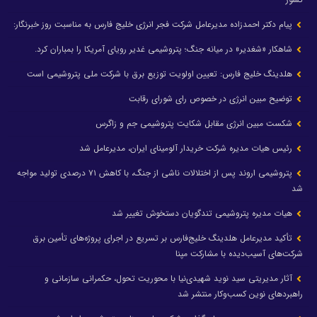
پیام دکتر احمدزاده مدیرعامل شرکت فجر انرژی خلیج فارس به مناسبت روز خبرنگار:
شاهکار «شغدیر» در میانه جنگ؛ پتروشیمی غدیر رویای آمریکا را بمباران کرد.
هلدینگ خلیج فارس: تعیین اولویت توزیع برق با شرکت ملی پتروشیمی است
توضیح مبین انرژی در خصوص رای شورای رقابت
شکست مبین انرژی مقابل شکایت پتروشیمی جم و زاگرس
رئیس هیات مدیره شرکت خریدار آلومینای ایران، مدیرعامل شد
پتروشیمی اروند پس از اختلالات ناشی از جنگ، با کاهش ۷۱ درصدی تولید مواجه
شد
هیات مدیره پتروشیمی تندگویان دستخوش تغییر شد
تأکید مدیرعامل هلدینگ خلیج‌فارس بر تسریع در اجرای پروژه‌های تأمین برق
شرکت‌های آسیب‌دیده با مشارکت مپنا
آثار مدیریتی سید نوید شهیدی‌نیا با محوریت تحول، حکمرانی سازمانی و
راهبردهای نوین کسب‌وکار منتشر شد