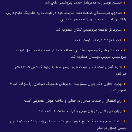
حسین موسی‌زاده مدیرعامل جدید پتروشیمی رازی شد
صندوق بازنشستگی صنعت نفت نماینده خود در هیأت‌مدیره هلدینگ خلیج فارس
را تغییر داد + نامه حسین زاده به شریعتمداری
مدیرعامل توسعه پتروشیمی کنگان منصوب شد
افت حدود ۳ درصدی قیمت نفت
حکم مدیرعامل گروه سرمایه‌گذاری اهداف؛ «صادق شیبانی»مدیرعامل شرکت
پتروشیمی سروش مهستان عسلویه شد
نتایج آزمون استخدامی شرکت های زیرمجموعه پتروفرهنگ ۹ تیر ۱۴۰۵ اعلام
می‌شود
وزارت تعاون حکم پایان مسئولیت مدیرعامل هلدینگ صباانرژی را متوقف کرد +
تصویر نامه
رای انفصال از خدمت عباس‌زاده جعلی و ساخته هوش مصنوعی است
پایان تایم اداری در پتروشیمی بندرامام ساعت ۱۲ اعلام شد
روابط عمومی هلدینگ خلیج فارس، خبر انتصاب عباس زاده را تکذیب کرد/ وزیر و
رئیس جمهور در سفر