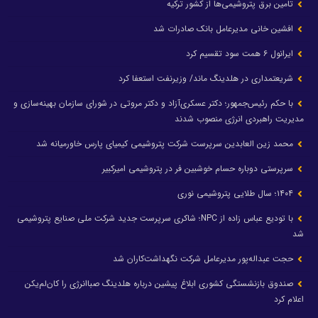
تامین برق پتروشیمی‌ها از کشور ترکیه
افشین خانی مدیرعامل بانک صادرات شد
ایرانول ۶ همت سود تقسیم کرد
شریعتمداری در هلدینگ ماند/ وزیرنفت استعفا کرد
با حکم رئیس‌جمهور؛ دکتر عسکری‌آزاد و دکتر مروتی در شورای سازمان بهینه‌سازی و
مدیریت راهبردی انرژی منصوب شدند
محمد زین العابدین سرپرست شرکت پتروشیمی کیمیای پارس خاورمیانه شد
سرپرستی دوباره حسام خوشبین فر در پتروشیمی امیرکبیر
۱۴۰۴؛ سال طلایی پتروشیمی نوری
با تودیع عباس زاده از NPC؛ شاکری سرپرست جدید شرکت ملی صنایع پتروشیمی
شد
حجت عبداله‌پور مدیرعامل شرکت نگهداشت‌کاران شد
صندوق بازنشستگی کشوری ابلاغ پیشین درباره هلدینگ صباانرژی را کان‌لم‌یکن
اعلام کرد