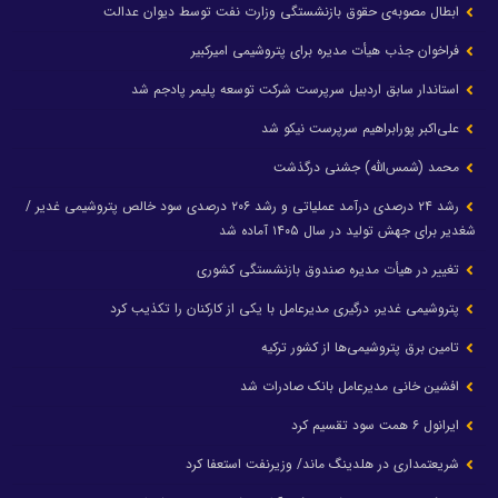
ابطال مصوبه‌ی حقوق بازنشستگی وزارت نفت توسط دیوان عدالت
فراخوان جذب هیأت مدیره برای پتروشیمی امیرکبیر
استاندار سابق اردبیل سرپرست شرکت توسعه پلیمر پادجم شد
علی‌اکبر پورابراهیم سرپرست نیکو شد
محمد (شمس‌الله) جشنی درگذشت
رشد ۲۴ درصدی درآمد عملیاتی و رشد ۲۰۶ درصدی سود خالص پتروشیمی غدیر /
شغدیر برای جهش تولید در سال ۱۴۰۵ آماده شد
تغییر در هیأت مدیره صندوق بازنشستگی کشوری
پتروشیمی غدیر، درگیری مدیرعامل با یکی از کارکنان را تکذیب کرد
تامین برق پتروشیمی‌ها از کشور ترکیه
افشین خانی مدیرعامل بانک صادرات شد
ایرانول ۶ همت سود تقسیم کرد
شریعتمداری در هلدینگ ماند/ وزیرنفت استعفا کرد