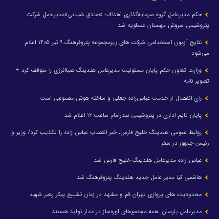
حکم مدیرعامل گروه سرمایه‌گذاری اهداف؛ «صادق شیبانی»مدیرعامل شرکت
پتروشیمی سروش مهستان عسلویه شد
نتایج آزمون استخدامی شرکت های زیرمجموعه پتروفرهنگ ۹ تیر ۱۴۰۵ اعلام
می‌شود
وزارت تعاون حکم پایان مسئولیت مدیرعامل هلدینگ صباانرژی را متوقف کرد +
تصویر نامه
رای انفصال از خدمت عباس‌زاده جعلی و ساخته هوش مصنوعی است
پایان تایم اداری در پتروشیمی بندرامام ساعت ۱۲ اعلام شد
روابط عمومی هلدینگ خلیج فارس، خبر انتصاب عباس زاده را تکذیب کرد/ وزیر و
رئیس جمهور در سفر
عباس زاده مدیرعامل هلدینگ خلیج فارس شد
هاشمی کیا مدیر عامل جدید هلدینگ پتروفرهنگ شد
محدودیت های پروازی تهران قم و مشهد در زمان تشییع پیکر رهبر شهید
مدیرعامل پارسان: همه مجتمع‌های اوره‌ساز در مدار تولید هستند