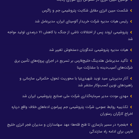
شکست مبین انرژی مقابل شکایت پتروشیمی جم و زاگرس
رئیس هیات مدیره شرکت خریدار آلومینای ایران، مدیرعامل شد
پتروشیمی اروند پس از اختلالات ناشی از جنگ، با کاهش ۷۱ درصدی تولید مواجه
شد
هیات مدیره پتروشیمی تندگویان دستخوش تغییر شد
تأکید مدیرعامل هلدینگ خلیج‌فارس بر تسریع در اجرای پروژه‌های تأمین برق
شرکت‌های آسیب‌دیده با مشارکت مپنا
آثار مدیریتی سید نوید شهیدی‌نیا با محوریت تحول، حکمرانی سازمانی و
راهبردهای نوین کسب‌وکار منتشر شد
مهدی مودت مدیر سرمایه‌گذاری شرکت ملی صنایع پتروشیمی ایران شد
تکذیبیه روابط عمومی شرکت پتروشیمی جم پیرامون ادعاهای خلاف واقع درباره
اخراج کارگران رستوران
«بفجر» در مسیر بازسازی تا فتح قله‌ها؛ عهد سهامداران و مدیران فجر انرژی خلیج
فارس برای ادامه راه سازندگی