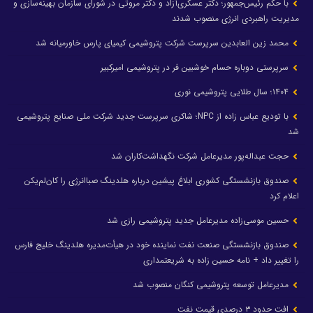
با حکم رئیس‌جمهور؛ دکتر عسکری‌آزاد و دکتر مروتی در شورای سازمان بهینه‌سازی و
مدیریت راهبردی انرژی منصوب شدند
محمد زین العابدین سرپرست شرکت پتروشیمی کیمیای پارس خاورمیانه شد
سرپرستی دوباره حسام خوشبین فر در پتروشیمی امیرکبیر
۱۴۰۴؛ سال طلایی پتروشیمی نوری
با تودیع عباس زاده از NPC؛ شاکری سرپرست جدید شرکت ملی صنایع پتروشیمی
شد
حجت عبداله‌پور مدیرعامل شرکت نگهداشت‌کاران شد
صندوق بازنشستگی کشوری ابلاغ پیشین درباره هلدینگ صباانرژی را کان‌لم‌یکن
اعلام کرد
حسین موسی‌زاده مدیرعامل جدید پتروشیمی رازی شد
صندوق بازنشستگی صنعت نفت نماینده خود در هیأت‌مدیره هلدینگ خلیج فارس
را تغییر داد + نامه حسین زاده به شریعتمداری
مدیرعامل توسعه پتروشیمی کنگان منصوب شد
افت حدود ۳ درصدی قیمت نفت