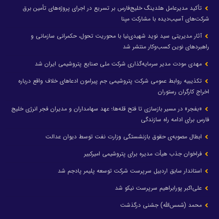
تأکید مدیرعامل هلدینگ خلیج‌فارس بر تسریع در اجرای پروژه‌های تأمین برق
شرکت‌های آسیب‌دیده با مشارکت مپنا
آثار مدیریتی سید نوید شهیدی‌نیا با محوریت تحول، حکمرانی سازمانی و
راهبردهای نوین کسب‌وکار منتشر شد
مهدی مودت مدیر سرمایه‌گذاری شرکت ملی صنایع پتروشیمی ایران شد
تکذیبیه روابط عمومی شرکت پتروشیمی جم پیرامون ادعاهای خلاف واقع درباره
اخراج کارگران رستوران
«بفجر» در مسیر بازسازی تا فتح قله‌ها؛ عهد سهامداران و مدیران فجر انرژی خلیج
فارس برای ادامه راه سازندگی
ابطال مصوبه‌ی حقوق بازنشستگی وزارت نفت توسط دیوان عدالت
فراخوان جذب هیأت مدیره برای پتروشیمی امیرکبیر
استاندار سابق اردبیل سرپرست شرکت توسعه پلیمر پادجم شد
علی‌اکبر پورابراهیم سرپرست نیکو شد
محمد (شمس‌الله) جشنی درگذشت