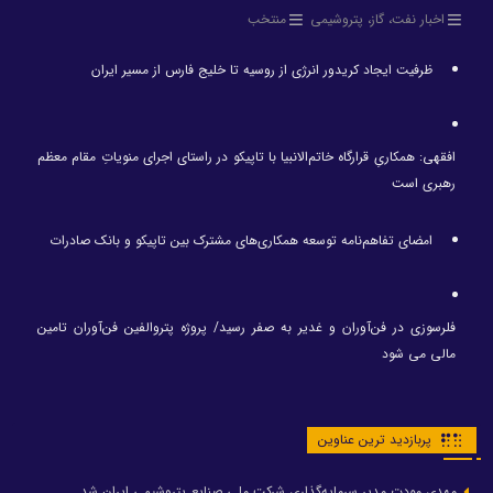
اخبار نفت، گاز، پتروشیمی
منتخب
ظرفیت ایجاد کریدور انرژی از روسیه تا خلیج فارس از مسیر ایران
افقهی: همکاریِ قرارگاه خاتم‌الانبیا با تاپیکو در راستای اجرای منویاتِ مقام معظم
رهبری است
امضای تفاهم‌نامه توسعه همکاری‌های مشترک بین تاپیکو و بانک صادرات
فلرسوزی در فن‌آوران و غدیر به صفر رسید/ پروژه پتروالفین فن‌آوران تامین
مالی می شود
پربازدید ترین عناوین
مهدی مودت مدیر سرمایه‌گذاری شرکت ملی صنایع پتروشیمی ایران شد