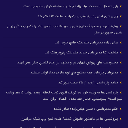
رای انفصال از خدمت عباس‌زاده جعلی و ساخته هوش مصنوعی است
پایان تایم اداری در پتروشیمی بندرامام ساعت ۱۲ اعلام شد
روابط عمومی هلدینگ خلیج فارس، خبر انتصاب عباس زاده را تکذیب کرد/ وزیر و
رئیس جمهور در سفر
عباس زاده مدیرعامل هلدینگ خلیج فارس شد
هاشمی کیا مدیر عامل جدید هلدینگ پتروفرهنگ شد
محدودیت های پروازی تهران قم و مشهد در زمان تشییع پیکر رهبر شهید
مدیرعامل پارسان: همه مجتمع‌های اوره‌ساز در مدار تولید هستند
درآمد پتروشیمی اروند از ۳۵ همت عبور کرد
پتروشیمی‌ها به وعده خود وفا کردند؛ اکنون نوبت تحقق وعده دولت توسط وزارت
نیرو است/ پتروشیمی، جانباز خط مقدم اقتصاد ایران است
حکم مدیرعاملی «حسن عباس‌زاده» صادر نشده
پتروشیمی ها در ماهشهر خاموش شدند/ علت: قطع برق شبکه سراسری