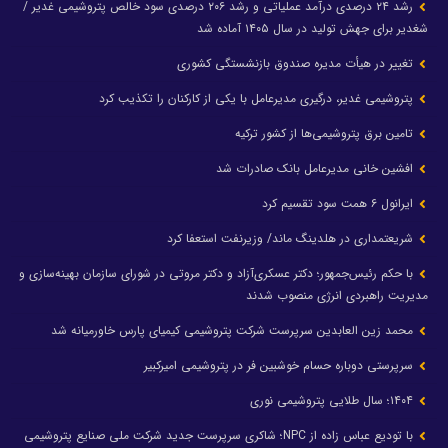
رشد ۲۴ درصدی درآمد عملیاتی و رشد ۲۰۶ درصدی سود خالص پتروشیمی غدیر /
شغدیر برای جهش تولید در سال ۱۴۰۵ آماده شد
تغییر در هیأت مدیره صندوق بازنشستگی کشوری
پتروشیمی غدیر، درگیری مدیرعامل با یکی از کارکنان را تکذیب کرد
تامین برق پتروشیمی‌ها از کشور ترکیه
افشین خانی مدیرعامل بانک صادرات شد
ایرانول ۶ همت سود تقسیم کرد
شریعتمداری در هلدینگ ماند/ وزیرنفت استعفا کرد
با حکم رئیس‌جمهور؛ دکتر عسکری‌آزاد و دکتر مروتی در شورای سازمان بهینه‌سازی و
مدیریت راهبردی انرژی منصوب شدند
محمد زین العابدین سرپرست شرکت پتروشیمی کیمیای پارس خاورمیانه شد
سرپرستی دوباره حسام خوشبین فر در پتروشیمی امیرکبیر
۱۴۰۴؛ سال طلایی پتروشیمی نوری
با تودیع عباس زاده از NPC؛ شاکری سرپرست جدید شرکت ملی صنایع پتروشیمی