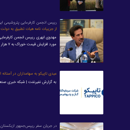
رییس انجمن کارفرمایی پتروشیمی ایر
از جزییات نامه هیات تطبیق به دولت اطلاعی نداریم| 
مهدوی ابهری رییس انجمن کارفرمای
مورد افزایش قیمت خوراک به ۷ هزار تومان محرمانه بوده و هیچ اطلاعی از جزییات آن نداریم.
عیدی تاپیکو به سهامداران در آستانه ا
به گزارش نفیرنفت | شبکه خبری صنعت 
در جریان سفر رییس‌جمهور ازبکستان ب