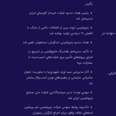
زاگرس
رئیس هیات مدیره شرکت خریدار آلومینای ایران،
مدیرعامل شد
پتروشیمی اروند پس از اختلالات ناشی از جنگ، با
 دولت در
کاهش ۷۱ درصدی تولید مواجه شد
هیات مدیره پتروشیمی تندگویان دستخوش تغییر شد
تأکید مدیرعامل هلدینگ خلیج‌فارس بر تسریع در
اجرای پروژه‌های تأمین برق شرکت‌های آسیب‌دیده با
مشارکت مپنا
آثار مدیریتی سید نوید شهیدی‌نیا با محوریت تحول،
داران…
حکمرانی سازمانی و راهبردهای نوین کسب‌وکار منتشر
شد
مهدی مودت مدیر سرمایه‌گذاری شرکت ملی صنایع
پتروشیمی ایران شد
تکذیبیه روابط عمومی شرکت پتروشیمی جم پیرامون
ادعاهای خلاف واقع درباره اخراج کارگران رستوران