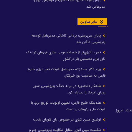
رئیس هیات مدیره شرکت خریدار آلومینای ایران،
مدیرعامل شد
سایر عناوین
پایان سرپرستی؛ یزدانی کاشانی مدیرعامل توسعه
پتروشیمی کنگان شد.
فجر با انرژی‌تر از همیشه؛ بومی سازی فن‌های کولینگ
تاور برای نخستین بار در کشور
پیام دکتر احمدزاده مدیرعامل شرکت فجر انرژی خلیج
فارس به مناسبت روز خبرنگار:
شاهکار «شغدیر» در میانه جنگ؛ پتروشیمی غدیر
رویای آمریکا را بمباران کرد.
هلدینگ خلیج فارس: تعیین اولویت توزیع برق با
شرکت ملی پتروشیمی است
فت: امروز
توضیح مبین انرژی در خصوص رای شورای رقابت
شکست مبین انرژی مقابل شکایت پتروشیمی جم و