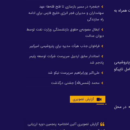
«بفجر» در مسیر بازسازی تا فتح قله‌ها؛ عهد
 همراه به
سهامداران و مدیران فجر انرژی خلیج فارس برای ادامه
راه سازندگی
ابطال مصوبه‌ی حقوق بازنشستگی وزارت نفت توسط
دیوان عدالت
فراخوان جذب هیأت مدیره برای پتروشیمی امیرکبیر
استاندار سابق اردبیل سرپرست شرکت توسعه پلیمر
پتروشیمی
پادجم شد
مل تاپیکو
علی‌اکبر پورابراهیم سرپرست نیکو شد
محمد (شمس‌الله) جشنی درگذشت
رشد ۲۴ درصدی درآمد عملیاتی و رشد ۲۰۶ درصدی
گزارش تصویری
سود خالص پتروشیمی غدیر / شغدیر برای جهش تولید
در سال ۱۴۰۵ آماده شد
ه» در محل
تغییر در هیأت مدیره صندوق بازنشستگی کشوری
گزارش تصویری آئین اختتامیه پنجمین دوره ارزیابی
پتروشیمی غدیر، درگیری مدیرعامل با یکی از کارکنان را