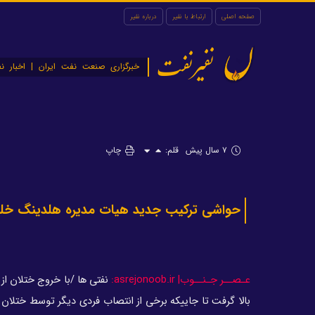
صفحه اصلی
ارتباط با نفیر
درباره نفیر
نفیرنفت
خبرگزاری صنعت نفت ایران | اخبار نف
۷ سال پیش
قلم:
چاپ
حواشی ترکیب جدید هیات‌ مدیره هلدینگ خلیج
عـصــر جـنــوب| asrejonoob.ir:
نفتی ها /با خروج ختلان از
بالا گرفت تا جاییکه برخی از انتصاب فردی دیگر توسط ختلان 