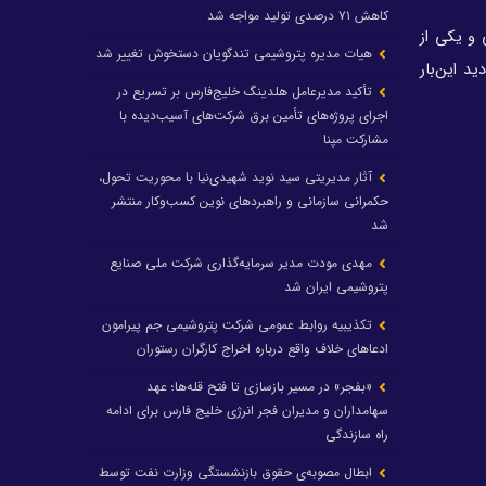
کاهش ۷۱ درصدی تولید مواجه شد
و یکی از
هیات مدیره پتروشیمی تندگویان دستخوش تغییر شد
د این‌بار
تأکید مدیرعامل هلدینگ خلیج‌فارس بر تسریع در
اجرای پروژه‌های تأمین برق شرکت‌های آسیب‌دیده با
مشارکت مپنا
آثار مدیریتی سید نوید شهیدی‌نیا با محوریت تحول،
حکمرانی سازمانی و راهبردهای نوین کسب‌وکار منتشر
شد
مهدی مودت مدیر سرمایه‌گذاری شرکت ملی صنایع
پتروشیمی ایران شد
تکذیبیه روابط عمومی شرکت پتروشیمی جم پیرامون
ادعاهای خلاف واقع درباره اخراج کارگران رستوران
«بفجر» در مسیر بازسازی تا فتح قله‌ها؛ عهد
سهامداران و مدیران فجر انرژی خلیج فارس برای ادامه
راه سازندگی
ابطال مصوبه‌ی حقوق بازنشستگی وزارت نفت توسط