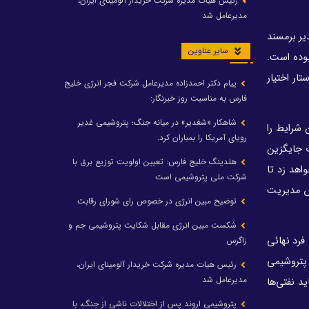
رئیس هیات مدیره شرکت خریدار آلومینای ایران،
مدیرعامل شد
یر برمسند
سایر عناوین
وده است.
ار اختیار
پیام دکتر احمدزاده مدیرعامل شرکت فجر انرژی خلیج
فارس به مناسبت روز خبرنگار:
شاهکار «شغدیر» در میانه جنگ؛ پتروشیمی غدیر
شرایط را
رویای آمریکا را بمباران کرد.
ب جایگزین
هلدینگ خلیج فارس: تعیین اولویت توزیع برق با
اهد زد تا
شرکت ملی پتروشیمی است
اس مدیریت
توضیح مبین انرژی در خصوص رای شورای رقابت
شکست مبین انرژی مقابل شکایت پتروشیمی جم و
فرد نهائی
زاگرس
 پتروشیمی
رئیس هیات مدیره شرکت خریدار آلومینای ایران،
مدیرعامل شد
د نفتی‌ها
پتروشیمی اروند پس از اختلالات ناشی از جنگ، با