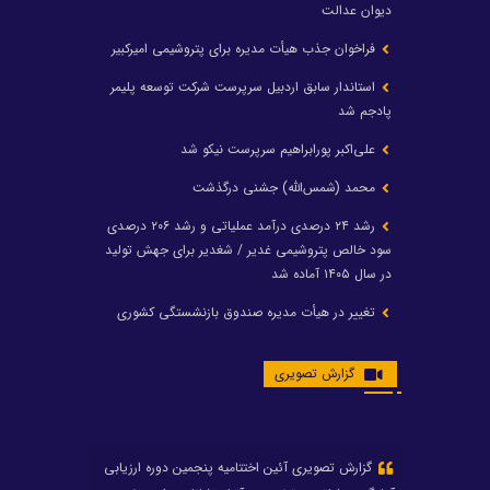
دیوان عدالت
فراخوان جذب هیأت مدیره برای پتروشیمی امیرکبیر
استاندار سابق اردبیل سرپرست شرکت توسعه پلیمر
پادجم شد
علی‌اکبر پورابراهیم سرپرست نیکو شد
محمد (شمس‌الله) جشنی درگذشت
رشد ۲۴ درصدی درآمد عملیاتی و رشد ۲۰۶ درصدی
سود خالص پتروشیمی غدیر / شغدیر برای جهش تولید
در سال ۱۴۰۵ آماده شد
تغییر در هیأت مدیره صندوق بازنشستگی کشوری
پتروشیمی غدیر، درگیری مدیرعامل با یکی از کارکنان را
گزارش تصویری
تکذیب کرد
تامین برق پتروشیمی‌ها از کشور ترکیه
افشین خانی مدیرعامل بانک صادرات شد
ایرانول ۶ همت سود تقسیم کرد