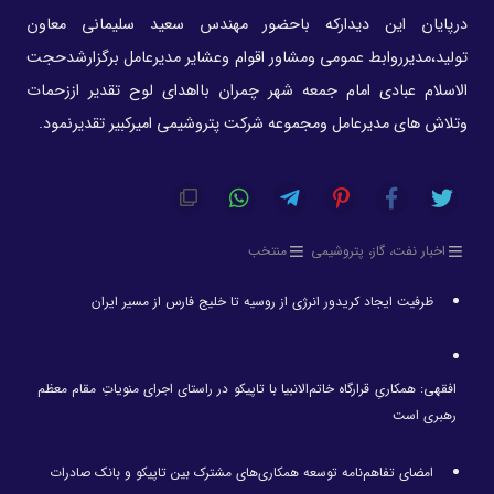
درپایان این دیدارکه باحضور مهندس سعید سلیمانی معاون
تولید،مدیرروابط عمومی ومشاور اقوام وعشایر مدیرعامل برگزارشدحجت
الاسلام عبادی امام جمعه شهر چمران بااهدای لوح تقدیر اززحمات
وتلاش های مدیرعامل ومجموعه شرکت پتروشیمی امیرکبیر تقدیرنمود.
اخبار نفت، گاز، پتروشیمی
منتخب
ظرفیت ایجاد کریدور انرژی از روسیه تا خلیج فارس از مسیر ایران
افقهی: همکاریِ قرارگاه خاتم‌الانبیا با تاپیکو در راستای اجرای منویاتِ مقام معظم
رهبری است
امضای تفاهم‌نامه توسعه همکاری‌های مشترک بین تاپیکو و بانک صادرات