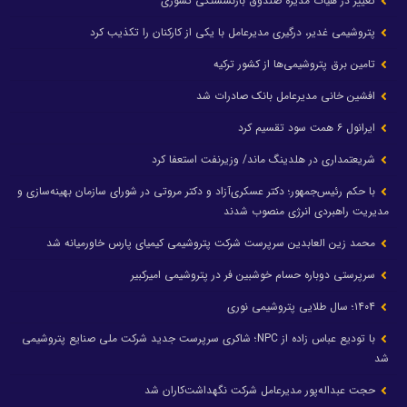
تغییر در هیأت مدیره صندوق بازنشستگی کشوری
پتروشیمی غدیر، درگیری مدیرعامل با یکی از کارکنان را تکذیب کرد
تامین برق پتروشیمی‌ها از کشور ترکیه
افشین خانی مدیرعامل بانک صادرات شد
ایرانول ۶ همت سود تقسیم کرد
شریعتمداری در هلدینگ ماند/ وزیرنفت استعفا کرد
با حکم رئیس‌جمهور؛ دکتر عسکری‌آزاد و دکتر مروتی در شورای سازمان بهینه‌سازی و
مدیریت راهبردی انرژی منصوب شدند
محمد زین العابدین سرپرست شرکت پتروشیمی کیمیای پارس خاورمیانه شد
سرپرستی دوباره حسام خوشبین فر در پتروشیمی امیرکبیر
۱۴۰۴؛ سال طلایی پتروشیمی نوری
با تودیع عباس زاده از NPC؛ شاکری سرپرست جدید شرکت ملی صنایع پتروشیمی
شد
حجت عبداله‌پور مدیرعامل شرکت نگهداشت‌کاران شد