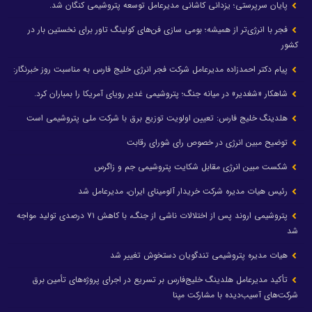
پایان سرپرستی؛ یزدانی کاشانی مدیرعامل توسعه پتروشیمی کنگان شد.
فجر با انرژی‌تر از همیشه؛ بومی سازی فن‌های کولینگ تاور برای نخستین بار در
کشور
پیام دکتر احمدزاده مدیرعامل شرکت فجر انرژی خلیج فارس به مناسبت روز خبرنگار:
شاهکار «شغدیر» در میانه جنگ؛ پتروشیمی غدیر رویای آمریکا را بمباران کرد.
هلدینگ خلیج فارس: تعیین اولویت توزیع برق با شرکت ملی پتروشیمی است
توضیح مبین انرژی در خصوص رای شورای رقابت
شکست مبین انرژی مقابل شکایت پتروشیمی جم و زاگرس
رئیس هیات مدیره شرکت خریدار آلومینای ایران، مدیرعامل شد
پتروشیمی اروند پس از اختلالات ناشی از جنگ، با کاهش ۷۱ درصدی تولید مواجه
شد
هیات مدیره پتروشیمی تندگویان دستخوش تغییر شد
تأکید مدیرعامل هلدینگ خلیج‌فارس بر تسریع در اجرای پروژه‌های تأمین برق
شرکت‌های آسیب‌دیده با مشارکت مپنا