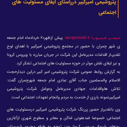
پتروشیمی امیرکبیر درراستای ایفای مسئولیت های
اجتماعی
عـصــر جـنــوب| asrejonoob.ir:
پیش ازظهر۲۰ خردادماه امام جمعه
ی شهر چمران با حضور در مجتمع پتروشیمی امیرکبیر با اهدای لوح
تقدیر،از اقدامات مدیرعامل این شرکت در جریان مبارزه با ویروس کرونا
و نیز ایفای نقش موثر در حوزه مسئولیت های اجتماعی تشکر کرد.
به گزارش روابط عمومی شرکت پتروشیمی امیر کبیر دراین دیدارحجت
الاسلام والمسلمین جناب آقای عبادی امام جمعه شهرچمران گفت:
تلاش هاواقدامات جهادی مدیرعامل وعوامل شرکت پتروشیمی
امیرکبیرنمونه بارزی از خدمت به مردم وانجام تعهدات اجتماعی است.
وی باتقدیراز حضور پررنگ شرکت پتروشیمی امیرکبیر درمسئولیت های
اجتماعی خصوصا ضدعفونی اماکن و معابر و سطوح شهری ازآغازین
روزهای شیوع ویروس کرونا ونیز توجه به طبقه محروم شهرستان