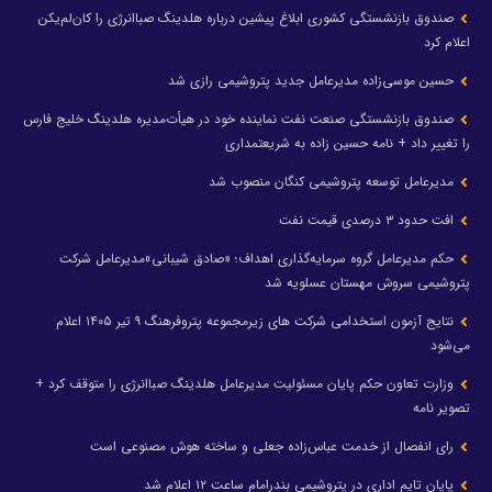
صندوق بازنشستگی کشوری ابلاغ پیشین درباره هلدینگ صباانرژی را کان‌لم‌یکن
اعلام کرد
حسین موسی‌زاده مدیرعامل جدید پتروشیمی رازی شد
صندوق بازنشستگی صنعت نفت نماینده خود در هیأت‌مدیره هلدینگ خلیج فارس
را تغییر داد + نامه حسین زاده به شریعتمداری
مدیرعامل توسعه پتروشیمی کنگان منصوب شد
افت حدود ۳ درصدی قیمت نفت
حکم مدیرعامل گروه سرمایه‌گذاری اهداف؛ «صادق شیبانی»مدیرعامل شرکت
پتروشیمی سروش مهستان عسلویه شد
نتایج آزمون استخدامی شرکت های زیرمجموعه پتروفرهنگ ۹ تیر ۱۴۰۵ اعلام
می‌شود
وزارت تعاون حکم پایان مسئولیت مدیرعامل هلدینگ صباانرژی را متوقف کرد +
تصویر نامه
رای انفصال از خدمت عباس‌زاده جعلی و ساخته هوش مصنوعی است
پایان تایم اداری در پتروشیمی بندرامام ساعت ۱۲ اعلام شد