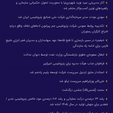
آثار مدیریتی سید نوید شهیدی‌نیا با محوریت تحول، حکمرانی سازمانی و
راهبردهای نوین کسب‌وکار منتشر شد
مهدی مودت مدیر سرمایه‌گذاری شرکت ملی صنایع پتروشیمی ایران شد
تکذیبیه روابط عمومی شرکت پتروشیمی جم پیرامون ادعاهای خلاف واقع درباره
اخراج کارگران رستوران
«بفجر» در مسیر بازسازی تا فتح قله‌ها؛ عهد سهامداران و مدیران فجر انرژی خلیج
فارس برای ادامه راه سازندگی
ابطال مصوبه‌ی حقوق بازنشستگی وزارت نفت توسط دیوان عدالت
فراخوان جذب هیأت مدیره برای پتروشیمی امیرکبیر
استاندار سابق اردبیل سرپرست شرکت توسعه پلیمر پادجم شد
علی‌اکبر پورابراهیم سرپرست نیکو شد
محمد (شمس‌الله) جشنی درگذشت
رشد ۲۴ درصدی درآمد عملیاتی و رشد ۲۰۶ درصدی سود خالص پتروشیمی غدیر /
شغدیر برای جهش تولید در سال ۱۴۰۵ آماده شد